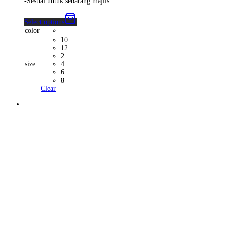
-Sesuai untuk sebarang majlis
Select options
color
10
12
2
size
4
6
8
Clear