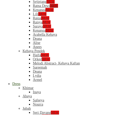
Sejinjang
NEW
Ratna Dewi
NEW
Kenanga
NEW
Lili
NEW
Raiqa
NEW
Raisya
NEW
Suraya
NEW
Kenanga
NEW
Arabella Kebaya
Deana
Alise
Anees
Kebaya Pendek
Haifa
NEW
Orked
NEW
Melodi Abstract- Kebaya Kaftan
Sareemah
Deana
Lydia
Armel
Dress
Khimar
Inaya
Abaya
Safeeya
Nourra
Jubah
Seri Dayang
NEW