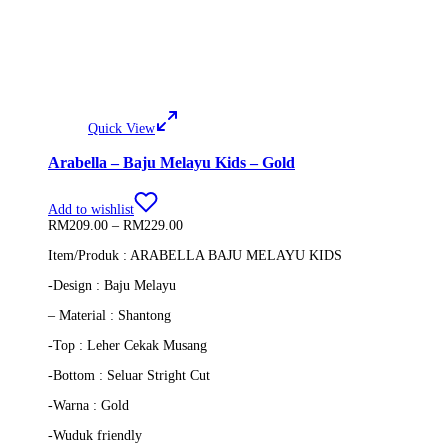
Quick View
Arabella – Baju Melayu Kids – Gold
Add to wishlist
Price
RM
209.00
–
RM
229.00
range:
Item/Produk : ARABELLA BAJU MELAYU KIDS
RM209.00
through
-Design : Baju Melayu
RM229.00
– Material : Shantong
-Top : Leher Cekak Musang
-Bottom : Seluar Stright Cut
-Warna : Gold
-Wuduk friendly