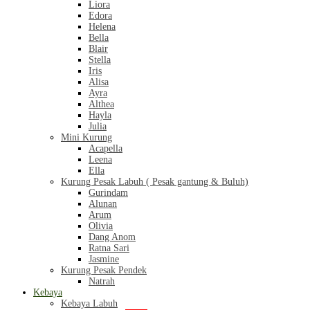
Liora
Edora
Helena
Bella
Blair
Stella
Iris
Alisa
Ayra
Althea
Hayla
Julia
Mini Kurung
Acapella
Leena
Ella
Kurung Pesak Labuh ( Pesak gantung & Buluh)
Gurindam
Alunan
Arum
Olivia
Dang Anom
Ratna Sari
Jasmine
Kurung Pesak Pendek
Natrah
Kebaya
Kebaya Labuh