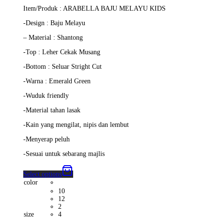
range:
Item/Produk : ARABELLA BAJU MELAYU KIDS
RM209.00
through
-Design : Baju Melayu
RM229.00
– Material : Shantong
-Top : Leher Cekak Musang
-Bottom : Seluar Stright Cut
-Warna : Emerald Green
-Wuduk friendly
-Material tahan lasak
-Kain yang mengilat, nipis dan lembut
-Menyerap peluh
-Sesuai untuk sebarang majlis
Select options
color
10
12
2
size
4