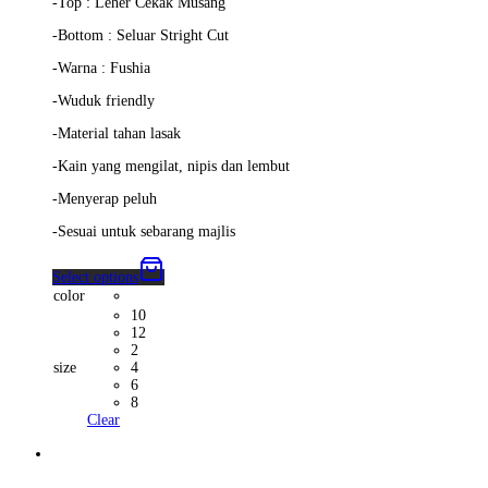
-Top : Leher Cekak Musang
-Bottom : Seluar Stright Cut
-Warna : Fushia
-Wuduk friendly
-Material tahan lasak
-Kain yang mengilat, nipis dan lembut
-Menyerap peluh
-Sesuai untuk sebarang majlis
Select options
color
10
12
2
size
4
6
8
Clear