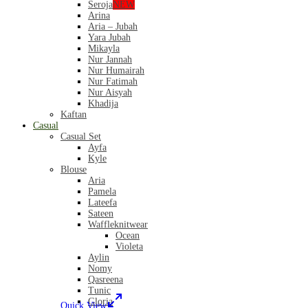
Seroja
NEW
Arina
Aria – Jubah
Yara Jubah
Mikayla
Nur Jannah
Nur Humairah
Nur Fatimah
Nur Aisyah
Khadija
Kaftan
Casual
Casual Set
Ayfa
Kyle
Blouse
Aria
Pamela
Lateefa
Sateen
Waffleknitwear
Ocean
Violeta
Aylin
Nomy
Qasreena
Tunic
Gloria
Quick View