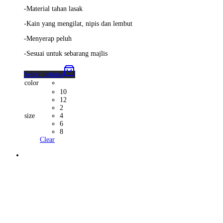
-Material tahan lasak
-Kain yang mengilat, nipis dan lembut
-Menyerap peluh
-Sesuai untuk sebarang majlis
Select options
color
10
12
2
size
4
6
8
Clear