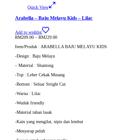
Quick View
Arabella – Baju Melayu Kids – Lilac
Add to wishlist
Price
RM
209.00
–
RM
229.00
range:
Item/Produk : ARABELLA BAJU MELAYU KIDS
RM209.00
through
-Design : Baju Melayu
RM229.00
– Material : Shantong
-Top : Leher Cekak Musang
-Bottom : Seluar Stright Cut
-Warna : Lilac
-Wuduk friendly
-Material tahan lasak
-Kain yang mengilat, nipis dan lembut
-Menyerap peluh