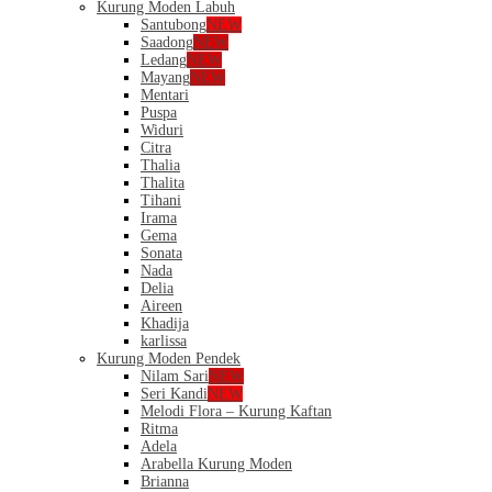
Kurung Moden Labuh
Santubong
NEW
Saadong
NEW
Ledang
NEW
Mayang
NEW
Mentari
Puspa
Widuri
Citra
Thalia
Thalita
Tihani
Irama
Gema
Sonata
Nada
Delia
Aireen
Khadija
karlissa
Kurung Moden Pendek
Nilam Sari
NEW
Seri Kandi
NEW
Melodi Flora – Kurung Kaftan
Ritma
Adela
Arabella Kurung Moden
Brianna