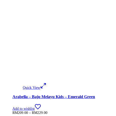
Quick View
Arabella – Baju Melayu Kids – Emerald Green
Add to wishlist
Price
RM
209.00
–
RM
229.00