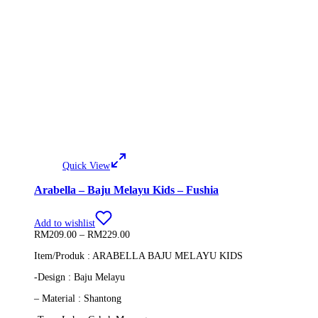
Quick View
Arabella – Baju Melayu Kids – Fushia
Add to wishlist
Price
RM
209.00
–
RM
229.00
range:
Item/Produk : ARABELLA BAJU MELAYU KIDS
RM209.00
through
-Design : Baju Melayu
RM229.00
– Material : Shantong