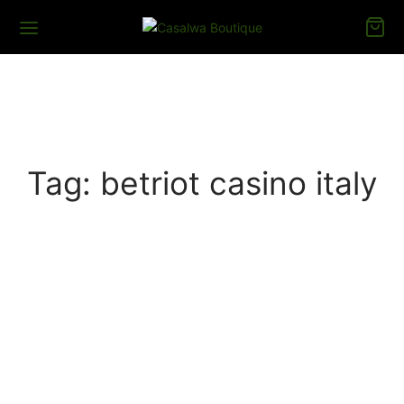
Tag:
betriot casino italy
BETRIOT RECENSIONI 630