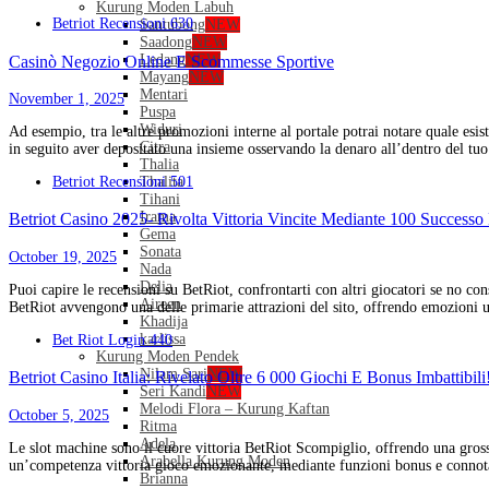
Kurung Moden Labuh
Betriot Recensioni 630
Santubong
NEW
Saadong
NEW
Casinò Negozio Online E Scommesse Sportive
Ledang
NEW
Mayang
NEW
Mentari
November 1, 2025
Puspa
Widuri
Ad esempio, tra le altre promozioni interne al portale potrai notare quale esi
Citra
in seguito aver depositato una insieme osservando la denaro all’dentro del t
Thalia
Betriot Recensioni 501
Thalita
Tihani
Irama
Betriot Casino 2025- Rivolta Vittoria Vincite Mediante 100 Success
Gema
Sonata
October 19, 2025
Nada
Delia
Puoi capire le recensioni su BetRiot, confrontarti con altri giocatori se no co
Aireen
BetRiot avvengono una delle primarie attrazioni del sito, offrendo emozioni
Khadija
karlissa
Bet Riot Login 440
Kurung Moden Pendek
Nilam Sari
NEW
Betriot Casino Italia: Rivelato Oltre 6 000 Giochi E Bonus Imbattibili
Seri Kandi
NEW
Melodi Flora – Kurung Kaftan
October 5, 2025
Ritma
Adela
Le slot machine sono il cuore vittoria BetRiot Scompiglio, offrendo una grossa 
Arabella Kurung Moden
un’competenza vittoria gioco emozionante, mediante funzioni bonus e connota
Brianna