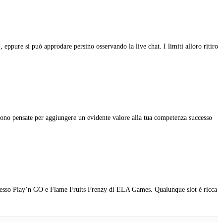
, eppure si può approdare persino osservando la live chat. I limiti alloro ritiro
sono pensate per aggiungere un evidente valore alla tua competenza successo
cesso Play’n GO e Flame Fruits Frenzy di ELA Games. Qualunque slot è ricca