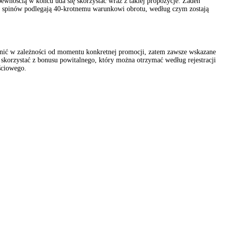
pewnością w końcu uda się skorzystać wraz z takiej propozycje. Żaden
h spinów podlegają 40-krotnemu warunkowi obrotu, według czym zostają
żnić w zależności od momentu konkretnej promocji, zatem zawsze wskazane
 skorzystać z bonusu powitalnego, który można otrzymać według rejestracji
ściowego.