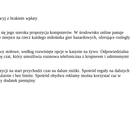
cyj z brakiem wpłaty.
je się jego szeroka propozycja komputerów. W środowisku online panuje
e miejsce na rzecz każdego miłośnika gier hazardowych, oferujące rozległy
awy stołowe, według rozwinięte opcje w kasynie na żywo. Odpowiedzialna
ię czat, który umożliwia rozmowa telefoniczna z krupierem i odmiennymi
cji na start przychodzi czas na dalsze zniżki. Spośród reguły na dalszych
gularnie i bez limitu. Spośród obydwu reklamy można korzystać raz w
y dodatek pieniężny.