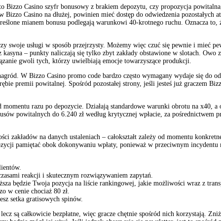
ź to Bizzo Casino szyfr bonusowy z brakiem depozytu, czy propozycja powital
tać w Bizzo Casino na dłużej, powinien mieć dostęp do odwiedzenia pozostałych 
eślone mianem bonusu podlegają warunkowi 40-krotnego ruchu. Oznacza to, że j
adczy swoje usługi w sposób przejrzysty. Możemy więc czuć się pewnie i mieć p
 kasyna – punkty naliczają się tylko zbyt zakłady obstawione w slotach. Owo 
iązanie gwoli tych, którzy uwielbiają emocje towarzyszące produkcji.
nagród. W Bizzo Casino promo code bardzo często wymagany wydaje się do od
ębie premii powitalnej. Spośród pozostałej strony, jeśli jesteś już graczem Bi
od momentu razu po depozycie. Działają standardowe warunki obrotu na x40, a 
sów powitalnych do 6.240 zł według krytycznej wpłacie, za pośrednictwem pr
ilości zakładów na danych ustaleniach – całokształt zależy od momentu konkret
opozycji pamiętać obok dokonywaniu wpłaty, ponieważ w przeciwnym incydentu
lientów.
zasami reakcji i skutecznym rozwiązywaniem zapytań.
 będzie Twoja pozycja na liście rankingowej, jakie możliwości wraz z trans
o w cenie chociaż 80 zł.
sz setka gratisowych spinów.
cz są całkowicie bezpłatne, więc gracze chętnie spośród nich korzystają. Zniż