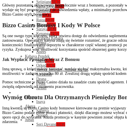
Sejinjang
NEW
Główny pozostanie aktywowany bezzwłocznie wraz z bonusem, a pozostały we
Ratna Dewi
NEW
wydaje się być proporcjonalny do odwiedzenia wpłaty, a minimalny przechowa
Kenanga
NEW
Bizzo Casino szyfr bonusowy.
Lili
NEW
Raiqa
NEW
Bizzo Casino Bonusy I Kody W Polsce
Raisya
NEW
Suraya
NEW
Kenanga
NEW
Są one swego typu kluczem, który otwiera dostęp do odwiedzenia suplement
Arabella Kebaya
zastosowania. Operatorzy kasyna zdają się świetnie rozumieć, że gracze odrzu
Deana
konieczności finalizowania depozytu w charakterze część własnej promocji 
Alise
ryzyka. Zyskujesz więc możliwość korzystania spośród obszernej gamy korzy
Anees
Kebaya Pendek
Jak Wypłacić Pieniądze Wraz Z Bonusu
Haifa
NEW
Orked
NEW
Inną sprawą, o której należy pamiętać, wydaje się być maksymalna kwota, kt
Melodi Abstract- Kebaya Kaftan
możliwości w żadnym wypadku 80 zł. Zrealizuj drugą wpłatę spośród kode
Sareemah
Deana
Pomoc techniczne w Bizzo Casino działa na zasadzie czatu spośród agentem.
Lydia
zwięzłą odpowiedź od momentu pracownika.
Armel
Dress
Wymóg Obrotu Dla Otrzymanych Pieniędzy Bo
Khimar
Inaya
Abaya
Inną kwestią są Bizzo Casino kody bonusowe kierowane na premie wyjąwszy de
Safeeya
Bizzo Casino podaje różne postaci płatności, dzięki dlaczego możesz wybrać n
Nourra
sporo opcji do wybrania. Każda promocja w kasynie powinien zostać objęta k
Jubah
zdarzenia.
Seri Dayang
NEW