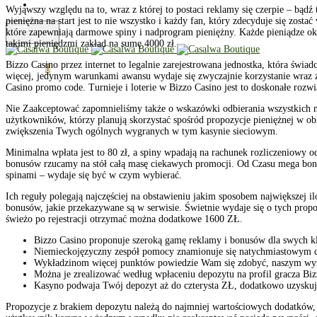
Shop
Wyjąwszy względu na to, wraz z której to postaci reklamy się czerpie – bąd
pieniężna na start jest to nie wszystko i każdy fan, który zdecyduje się zos
które zapewniają darmowe spiny i nadprogram pieniężny. Każde pieniądze okr
Menu
takimi pieniędzmi zakład na sumę 4000 zł.
Bizzo Casino przez internet to legalnie zarejestrowana jednostka, która świ
Cart
0
więcej, jedynym warunkami awansu wydaje się zwyczajnie korzystanie wraz z
Casino promo code. Turnieje i loterie w Bizzo Casino jest to doskonałe rozw
Nie Zaakceptować zapomnieliśmy także o wskazówki odbierania wszystkich 
użytkowników, którzy planują skorzystać spośród propozycje pieniężnej w obr
zwiększenia Twych ogólnych wygranych w tym kasynie sieciowym.
Minimalna wpłata jest to 80 zł, a spiny wpadają na rachunek rozliczeniowy 
bonusów rzucamy na stół całą masę ciekawych promocji. Od Czasu mega bonu
spinami – wydaje się być w czym wybierać.
Ich reguły polegają najczęściej na obstawieniu jakim sposobem największej 
bonusów, jakie przekazywane są w serwisie. Świetnie wydaje się o tych pr
świeżo po rejestracji otrzymać można dodatkowe 1600 ZŁ.
Bizzo Casino proponuje szeroką gamę reklamy i bonusów dla swych k
Niemieckojęzyczny zespół pomocy znamionuje się natychmiastowym c
Wykładzinom więcej punktów powiedzie Wam się zdobyć, naszym wyższa
Można je zrealizować według wpłaceniu depozytu na profil gracza Bizz
Kasyno podwaja Twój depozyt aż do czterysta ZŁ, dodatkowo uzyskuje
Propozycje z brakiem depozytu należą do najmniej wartościowych dodatków, le