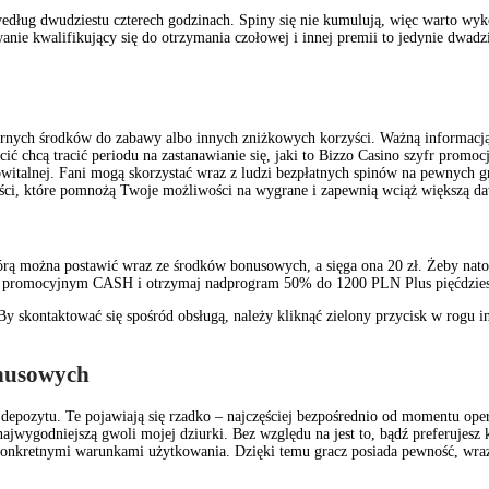
dług dwudziestu czterech godzinach. Spiny się nie kumulują, więc warto wy
nie kwalifikujący się do otrzymania czołowej i innej premii to jedynie dwad
arnych środków do zabawy albo innych zniżkowych korzyści. Ważną informacją 
cić chcą tracić periodu na zastanawianie się, jaki to Bizzo Casino szyfr promo
powitalnej. Fani mogą skorzystać wraz z ludzi bezpłatnych spinów na pewnych
ści, które pomnożą Twoje możliwości na wygrane i zapewnią wciąż większą da
órą można postawić wraz ze środków bonusowych, a sięga ona 20 zł. Żeby nato
m promocyjnym CASH i otrzymaj nadprogram 50% do 1200 PLN Plus pięćdziesi
 By skontaktować się spośród obsługą, należy kliknąć zielony przycisk w rogu
nusowych
pozytu. Te pojawiają się rzadko – najczęściej bezpośrednio od momentu operat
ajwygodniejszą gwoli mojej dziurki. Bez względu na jest to, bądź preferujesz k
onkretnymi warunkami użytkowania. Dzięki temu gracz posiada pewność, wraz z