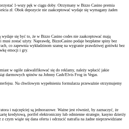
korzystać 1-wszy pęk w ciągu doby. Otrzymany w Bizzo Casino premia
zieścia zł. Obok depozycie nie zaakceptować wydaje się wymagany żaden
wydaje się być to, że w Bizzo Casino codes nie zaakceptować mają
cji musi zostać użyty. Naprawdę, BizzoCasino podaje bezpłatne spiny bez
 grach, co zapewnia wykładzinom szansę na wygranie prawdziwej gotówki bez
wkę emocji i gry.
miast w ogóle zakwalifikować się do reklamy, należy wpłacić jakie
ąt darmowych spinów na Johnny Cash/Elvis Frog in Vegas.
 interfejsu. Na chwilowym wypełnieniu formularza przeważnie otrzymujemy
ora i najczęściej są jednorazowe. Ważne jest również, by zaznaczyć, że
artę kredytową, portfel elektroniczny lub odmienne strategie, kasyno dzierży
 czym wiąże się dana oferta i odrzucić natrafia na żadne nieprzewidziane