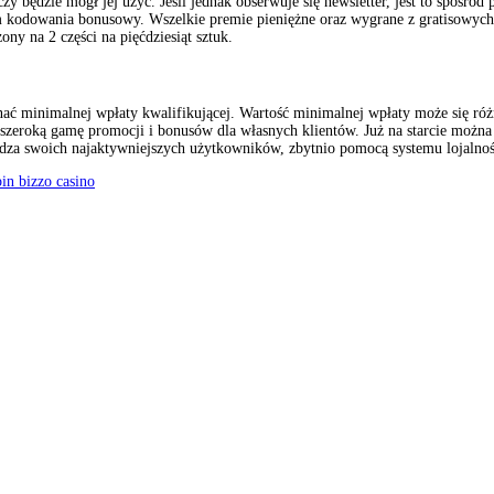
ędzie mógł jej użyć. Jeśli jednak obserwuje się newsletter, jest to spośród 
m kodowania bonusowy. Wszelkie premie pieniężne oraz wygrane z gratisowyc
ny na 2 części na pięćdziesiąt sztuk.
nać minimalnej wpłaty kwalifikującej. Wartość minimalnej wpłaty może się ró
 szeroką gamę promocji i bonusów dla własnych klientów. Już na starcie można
radza swoich najaktywniejszych użytkowników, zbytnio pomocą systemu lojalno
pin bizzo casino