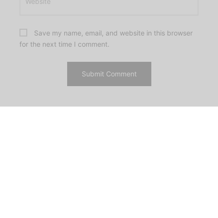
Website
Save my name, email, and website in this browser
for the next time I comment.