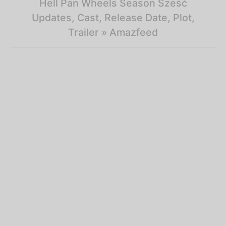
Hell Pan Wheels Season Sześć
Updates, Cast, Release Date, Plot,
Trailer » Amazfeed