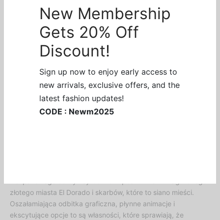
Po pierwsze, niezwykle często fan powinien jedynie wpisać
kod na witrynie internetowej, by uzyskać dostęp do
odwiedzenia bonusów za darmo. Dlatego system kodowania
promocji wydaje się całkowicie bezpłatną usługą, której nie
powinno się omijać. Następnie możesz uzyskać prezent od
momentu bukmachera z brakiem wymagania wykonywania
zagmatwanych operacji.
Nim zaczniesz korzystać spośród naszej strony, jesteś
zobligowany poznać więcej szczegółów i zalet platformy dla
świeżych graczy. Funkcjonuje jednakże parę
suplementarnych informacji, bez których używanie wydaje się
niemożliwe. Gonzo’s Quest od momentu NetEnt jest to
uciecha, w której możesz dołączyć do odwiedzenia
hiszpańskiego odkrywcy Gonzo w poszukiwaniu zaginionego
złotego miasta El Dorado i skarbów, które to siano mieści.
Oszałamiająca odbitka graficzna, płynne animacje i
ekscytujące opcje to są własności, które sprawiają, że