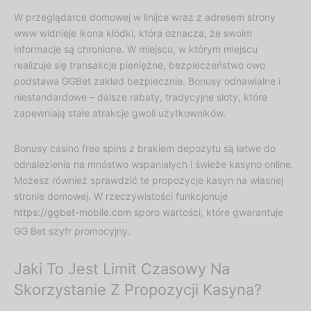
New Membership
W przeglądarce domowej w linijce wraz z adresem strony
Gets 20% Off
www widnieje ikona kłódki, która oznacza, że swoim
Discount!
informacje są chronione. W miejscu, w którym miejscu
realizuje się transakcje pieniężne, bezpieczeństwo owo
podstawa GGBet zakład bezpiecznie. Bonusy odnawialne i
Sign up now to enjoy early access to
niestandardowe – dalsze rabaty, tradycyjne sloty, które
new arrivals, exclusive offers, and the
zapewniają stałe atrakcje gwoli użytkowników.
latest fashion updates!
CODE : Newm2025
Bonusy casino free spins z brakiem depozytu są łatwe do
odnalezienia na mnóstwo wspaniałych i świeże kasyno online.
Możesz również sprawdzić te propozycje kasyn na własnej
stronie domowej. W rzeczywistości funkcjonuje
https://ggbet-mobile.com
sporo wartości, które gwarantuje
GG Bet szyfr promocyjny.
Jaki To Jest Limit Czasowy Na
Skorzystanie Z Propozycji Kasyna?