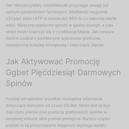
Ten nierzeczywisty rzezimieszek przyciąga uwagę już
samymi parametrami fachowymi. Możliwość wygrania
x37,pięć stów i RTP w wysokości 96% to co najmniej niezłe
ilości. Maszynę osadzono gdzieś w gęstej dżungli, a cała
układ może kojarzyć się z cywilizacją Majów. Jak zawsze
NetEnt zadbał o perfekcyjne wykonanie graficzne,
realistyczną ścieżkę dźwiękową i zwyczajny złącze.
Jak Aktywować Promocję
Ggbet Pięćdziesiąt Darmowych
Spinów
Poniżej odnajdziesz wszelkie niezbędne informacje
dotyczące bonusów od czasu GG.Bet. Może jest to być
depozytu premia pod postacią gratisowych spinów w
odrębnej walucie albo premia pieniężna. Bardzo często
premie te są przyznawane wyjąwszy wymogu wpłaty