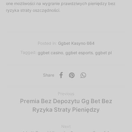
one możliwości na wygranie prawdziwych pieniędzy bez
ryzyka straty oszczędności.
Posted in:
Ggbet Kasyno 664
Tagged:
ggbet casino
,
ggbet esports
,
ggbet pl
Share
Previous
Premia Bez Depozytu Gg Bet Bez
Ryzyka Straty Pieniędzy
Next