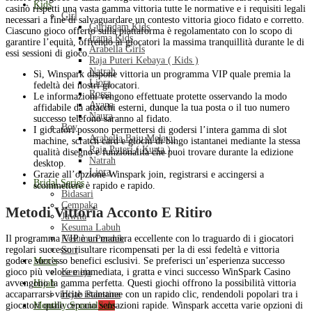
Kids
casinò rispetti una vasta gamma vittoria tutte le normative e i requisiti legali
Girl
necessari a fine di salvaguardare un contesto vittoria gioco fidato e corretto.
Gurindam Kids
Ciascuno gioco offerto sulla piattaforma è regolamentato con lo scopo di
Irama Kids
garantire l’equità, offrendo ai giocatori la massima tranquillità durante le di
Arabella Girls
essi sessioni di gioco.
Raja Puteri Kebaya ( Kids )
Natrah
Sì, Winspark dispone vittoria un programma VIP quale premia la
Liora
fedeltà dei nostri giocatori.
Rossa
Le informazioni vengono effettuate protette osservando la modo
Ayana
affidabile da attacchi esterni, dunque la tua posta o il tuo numero
Naura
successo telefono saranno al fidato.
Boy
I giocatori possono permettersi di godersi l’intera gamma di slot
Arabella Baju Melayu
machine, scratch card e giochi di bingo istantanei mediante la stessa
Raja Puteri ( Kurta )
qualità disegno e funzionalità che puoi trovare durante la edizione
Natrah
desktop.
Liora
Grazie all’opzione Winspark join, registrarsi e accingersi a
Bridal Series
scommettere è rapido e rapido.
Bidasari
Cempaka
Metodi Vittoria Acconto E Ritiro
Juwita
Kesuma Labuh
Kesuma Pendek
Il programma VIP è un maniera eccellente con lo traguardo di i giocatori
Suri
regolari successo risultare ricompensati per la di essi fedeltà e vittoria
Men’s
godere successo benefici esclusivi. Se preferisci un’esperienza successo
Kemeja
gioco più veloce e immediata, i gratta e vinci successo WinSpark Casino
Hijab
avvengono la gamma perfetta. Questi giochi offrono la possibilità vittoria
Hijab Palestine
accaparrarsi vincite istantanee con un rapido clic, rendendoli popolari tra i
Monthly Special
Sale
giocatori quale cercano sensazioni rapide. Winspark accetta varie opzioni di