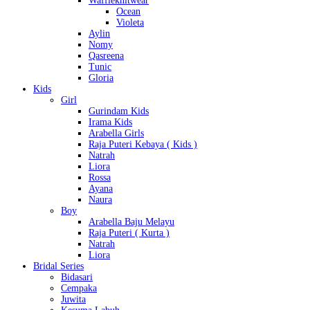
Waffleknitwear
Ocean
Violeta
Aylin
Nomy
Qasreena
Tunic
Gloria
Kids
Girl
Gurindam Kids
Irama Kids
Arabella Girls
Raja Puteri Kebaya ( Kids )
Natrah
Liora
Rossa
Ayana
Naura
Boy
Arabella Baju Melayu
Raja Puteri ( Kurta )
Natrah
Liora
Bridal Series
Bidasari
Cempaka
Juwita