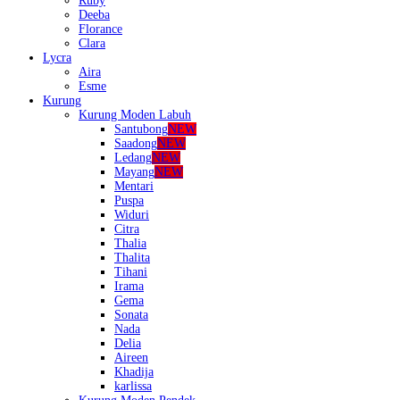
Ruby
Deeba
Florance
Clara
Lycra
Aira
Esme
Kurung
Kurung Moden Labuh
Santubong
NEW
Saadong
NEW
Ledang
NEW
Mayang
NEW
Mentari
Puspa
Widuri
Citra
Thalia
Thalita
Tihani
Irama
Gema
Sonata
Nada
Delia
Aireen
Khadija
karlissa