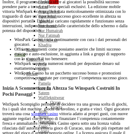
Inoltre, il programma fedeltà offre ai giocatori la possibilità successo
Seroja
NEW
prendere parte a tornei e offerte speciali esclusivi. La edizione mobile
Arina
vittoria WinSpark Scompiglio è stata meticolosamente ottimizzata con lo
Aria – Jubah
traguardo di dare un’esperienza successo gioco eccellente in altezza su
Yara Jubah
dispositivi portatili. I giochi si caricano rapidamente e funzionano senza
Mikayla
interruzioni, indipendentemente dalle caratteristiche dello schermo o dalla
Nur Jannah
potenza del dispositivo.
Nur Humairah
Nur Fatimah
WinsPark Casinò tratta continuamente con cura i dati personali dei
Nur Aisyah
giocatori.
Khadija
Offriamo strumenti come possiamo asserire che limiti successo
Kaftan
anticipo e auto-esclusione, in aggiunta a link a gruppi di supporto
Casual
con lo scopo di il tuo benessere.
Casual Set
WinSpark supporta numerosi metodi per depositare denaro sul
Ayfa
esattamente incontro.
Kyle
WinSpark Casino ha un pacchetto successo bonus e promozioni
Blouse
competitive progettate per correggere l’competenza successo gioco.
Aria
Pamela
Inizia A Scommettere In Altezza Su Winspark Costruiti In
Lateefa
Sateen
Pochi Passaggi
Waffleknitwear
Ocean
WinSpark Scompiglio permette di decidere tra una grossa scelta di giochi,
Violeta
fra i quali slot machine, giochi da tavolino, e gratta e vinci. Ogni giocatore
Aylin
troverà una cosa
winspark casino
vittoria adatto ai propri gusti, con nuove
Nomy
aggiunte regolari con lo scopo di finanziare l’competenza costantemente
Qasreena
fresca e ammaliatore. WinSpark Casino opera sotto una licenza valida
Tunic
rilasciata dall’autorità vittoria gioco di Curacao, una delle più rispettate nel
Gloria
settore del gioco d’azzardo negozio online. La licenza assicura il quale il