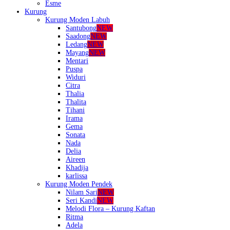
Esme
Kurung
Kurung Moden Labuh
Santubong
NEW
Saadong
NEW
Ledang
NEW
Mayang
NEW
Mentari
Puspa
Widuri
Citra
Thalia
Thalita
Tihani
Irama
Gema
Sonata
Nada
Delia
Aireen
Khadija
karlissa
Kurung Moden Pendek
Nilam Sari
NEW
Seri Kandi
NEW
Melodi Flora – Kurung Kaftan
Ritma
Adela