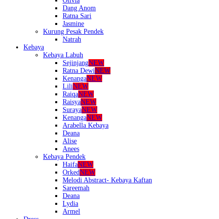
Olivia
Dang Anom
Ratna Sari
Jasmine
Kurung Pesak Pendek
Natrah
Kebaya
Kebaya Labuh
Sejinjang
NEW
Ratna Dewi
NEW
Kenanga
NEW
Lili
NEW
Raiqa
NEW
Raisya
NEW
Suraya
NEW
Kenanga
NEW
Arabella Kebaya
Deana
Alise
Anees
Kebaya Pendek
Haifa
NEW
Orked
NEW
Melodi Abstract- Kebaya Kaftan
Sareemah
Deana
Lydia
Armel