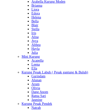
Arabella Kurung Moden
Brianna
Liora
Edora
Helena
Bella
Blair
Stella
Iris
Alisa
Ayra
Althea
Hayla
Julia
Mini Kurung
Acapella
Leena
Ella
Kurung Pesak Labuh ( Pesak gantung & Buluh)
Gurindam
Alunan
Arum
Olivia
Dang Anom
Ratna Sari
Jasmine
Kurung Pesak Pendek
Natrah