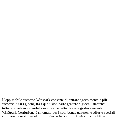
L’app mobile successo Winspark consente di entrare agevolmente a più
successo 2.000 giochi, tra i quali slot, carte grattate e giochi istantanei, il
tutto costruiti in un ambito sicuro e protetto da crittografia avanzata.
WinSpark Confusione è rinomato per i suoi bonus generosi e offerte speciali
continue, pensate per elargire un’esperienza vittoria gioco arricchita e