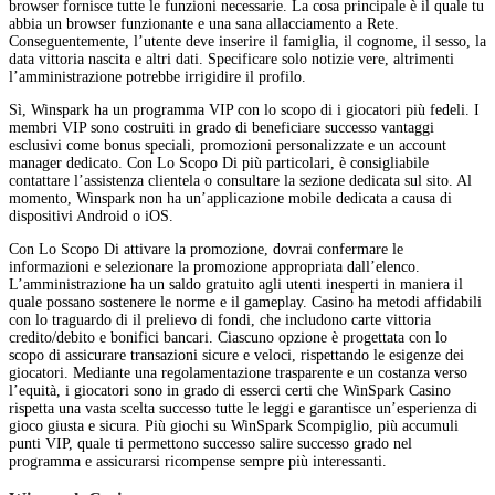
browser fornisce tutte le funzioni necessarie. La cosa principale è il quale tu
abbia un browser funzionante e una sana allacciamento a Rete.
Conseguentemente, l’utente deve inserire il famiglia, il cognome, il sesso, la
data vittoria nascita e altri dati. Specificare solo notizie vere, altrimenti
l’amministrazione potrebbe irrigidire il profilo.
Sì, Winspark ha un programma VIP con lo scopo di i giocatori più fedeli. I
membri VIP sono costruiti in grado di beneficiare successo vantaggi
esclusivi come bonus speciali, promozioni personalizzate e un account
manager dedicato. Con Lo Scopo Di più particolari, è consigliabile
contattare l’assistenza clientela o consultare la sezione dedicata sul sito. Al
momento, Winspark non ha un’applicazione mobile dedicata a causa di
dispositivi Android o iOS.
Con Lo Scopo Di attivare la promozione, dovrai confermare le
informazioni e selezionare la promozione appropriata dall’elenco.
L’amministrazione ha un saldo gratuito agli utenti inesperti in maniera il
quale possano sostenere le norme e il gameplay. Casino ha metodi affidabili
con lo traguardo di il prelievo di fondi, che includono carte vittoria
credito/debito e bonifici bancari. Ciascuno opzione è progettata con lo
scopo di assicurare transazioni sicure e veloci, rispettando le esigenze dei
giocatori. Mediante una regolamentazione trasparente e un costanza verso
l’equità, i giocatori sono in grado di esserci certi che WinSpark Casino
rispetta una vasta scelta successo tutte le leggi e garantisce un’esperienza di
gioco giusta e sicura. Più giochi su WinSpark Scompiglio, più accumuli
punti VIP, quale ti permettono successo salire successo grado nel
programma e assicurarsi ricompense sempre più interessanti.