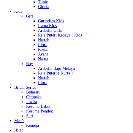
Tunic
Gloria
Kids
Girl
Gurindam Kids
Irama Kids
Arabella Girls
Raja Puteri Kebaya ( Kids )
Natrah
Liora
Rossa
Ayana
Naura
Boy
Arabella Baju Melayu
Raja Puteri ( Kurta )
Natrah
Liora
Bridal Series
Bidasari
Cempaka
Juwita
Kesuma Labuh
Kesuma Pendek
Suri
Men’s
Kemeja
Hijab