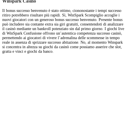
Winspark Casino
Il bonus successo benvenuto è stato ottimo, ciononostante i tempi successo
ritiro potrebbero risultare più rapidi. Sì, WinSpark Scompiglio accoglie i
nuovi giocatori con un generoso bonus successo benvenuto. Presente bonus
può includere sia contante extra sia giri gratuiti, consentendoti di analizzare
il casinò mediante un bankroll potenziato sin dal primo giorno. I giochi live
di WinSpark Confusione offrono un’autentica competenza successo casinò,
permettendo ai giocatori di vivere l’adrenalina delle scommesse in tempo
reale in assenza di sprizzare successo abitazione. No, al momento Winspark
si concentra in altezza su giochi da casinò come possiamo asserire che slot,
gratta e vinci e giochi da banco.