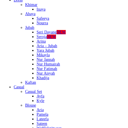
Dress
Khimar
Inaya
Abaya
Safeeya
Nourra
Jubah
Seri Dayang
NEW
Seroja
NEW
Arina
Aria – Jubah
Yara Jubah
Mikayla
Nur Jannah
Nur Humairah
Nur Fatimah
Nur Aisyah
Khadija
Kaftan
Casual
Casual Set
Ayfa
Kyle
Blouse
Aria
Pamela
Lateefa
Sateen