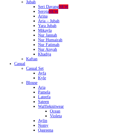
Jubah
Seri Dayang
NEW
Seroja
NEW
Arina
Aria – Jubah
Yara Jubah
Mikayla
Nur Jannah
Nur Humairah
Nur Fatimah
Nur Aisyah
Khadija
Kaftan
Casual
Casual Set
Ayfa
Kyle
Blouse
Aria
Pamela
Lateefa
Sateen
Waffleknitwear
Ocean
Violeta
Aylin
Nomy
Qasreena