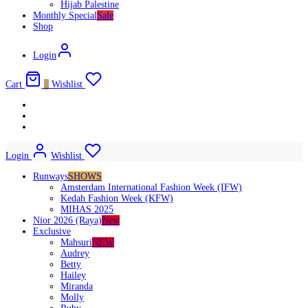
Hijab Palestine
Monthly Special
Sale
Shop
Login
Cart
0
Wishlist
Login
Wishlist
Runways
SHOWS
Amsterdam International Fashion Week (IFW)
Kedah Fashion Week (KFW)
MIHAS 2025
Nior 2026 (Raya)
New
Exclusive
Mahsuri
NEW
Audrey
Betty
Hailey
Miranda
Molly