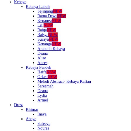
Kebaya
Kebaya Labuh
Sejinjang
NEW
Ratna Dewi
NEW
Kenanga
NEW
Lili
NEW
Raiqa
NEW
Raisya
NEW
Suraya
NEW
Kenanga
NEW
Arabella Kebaya
Deana
Alise
Anees
Kebaya Pendek
Haifa
NEW
Orked
NEW
Melodi Abstract- Kebaya Kaftan
Sareemah
Deana
Lydia
Armel
Dress
Khimar
Inaya
Abaya
Safeeya
Nourra