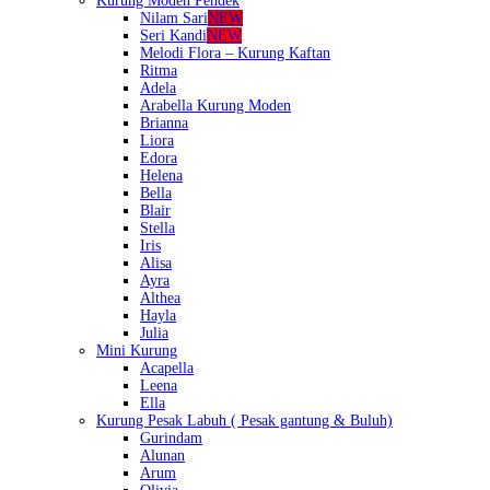
Kurung Moden Pendek
Nilam Sari
NEW
Seri Kandi
NEW
Melodi Flora – Kurung Kaftan
Ritma
Adela
Arabella Kurung Moden
Brianna
Liora
Edora
Helena
Bella
Blair
Stella
Iris
Alisa
Ayra
Althea
Hayla
Julia
Mini Kurung
Acapella
Leena
Ella
Kurung Pesak Labuh ( Pesak gantung & Buluh)
Gurindam
Alunan
Arum