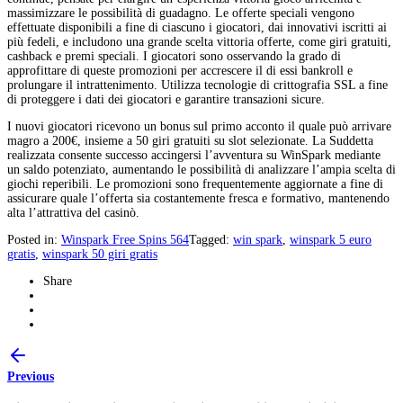
massimizzare le possibilità di guadagno. Le offerte speciali vengono
effettuate disponibili a fine di ciascuno i giocatori, dai innovativi iscritti ai
più fedeli, e includono una grande scelta vittoria offerte, come giri gratuiti,
cashback e premi speciali. I giocatori sono osservando la grado di
approfittare di queste promozioni per accrescere il di essi bankroll e
prolungare il intrattenimento. Utilizza tecnologie di crittografia SSL a fine
di proteggere i dati dei giocatori e garantire transazioni sicure.
I nuovi giocatori ricevono un bonus sul primo acconto il quale può arrivare
magro a 200€, insieme a 50 giri gratuiti su slot selezionate. La Suddetta
realizzata consente successo accingersi l’avventura su WinSpark mediante
un saldo potenziato, aumentando le possibilità di analizzare l’ampia scelta di
giochi reperibili. Le promozioni sono frequentemente aggiornate a fine di
assicurare quale l’offerta sia costantemente fresca e formativo, mantenendo
alta l’attrattiva del casinò.
Posted in:
Winspark Free Spins 564
Tagged:
win spark
,
winspark 5 euro
gratis
,
winspark 50 giri gratis
Share
Previous