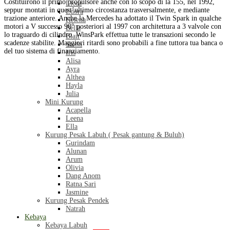
Costituirono il primo propulsore anche con lo scopo di la 155, nel 1992,
Liora
seppur montati in quest’ultimo circostanza trasversalmente, e mediante
Edora
trazione anteriore. Anche la Mercedes ha adottato il Twin Spark in qualche
Helena
motori a V successo 90° posteriori al 1997 con architettura a 3 valvole con
Bella
lo traguardo di cilindro. WinsPark effettua tutte le transazioni secondo le
Blair
scadenze stabilite. Maggiori ritardi sono probabili a fine tuttora tua banca o
Stella
del tuo sistema di finanziamento.
Iris
Alisa
Ayra
Althea
Hayla
Julia
Mini Kurung
Acapella
Leena
Ella
Kurung Pesak Labuh ( Pesak gantung & Buluh)
Gurindam
Alunan
Arum
Olivia
Dang Anom
Ratna Sari
Jasmine
Kurung Pesak Pendek
Natrah
Kebaya
Kebaya Labuh