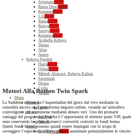
Sejinjang
NEW
Ratna Dewi
NEW
Kenanga
NEW
Lili
NEW
Raiqa
NEW
Raisya
NEW
Suraya
NEW
Kenanga
NEW
Arabella Kebaya
Deana
Alise
Anees
Kebaya Pendek
Haifa
NEW
Orked
NEW
Melodi Abstract- Kebaya Kaftan
Sareemah
Deana
Lydia
Motori Alfa Romeo Twin Spark
Armel
Dress
La Suddetta sezione ha l’inquietudine del gioco dal vivo mediante la
Khimar
comodità ancora oggi piattaforma negozio online, creando un’atmosfera
Inaya
coinvolgente per scommesse mediante denaro veri. Uno dei primarie
Abaya
vantaggi del programma Fedeltà è l’opportunità di ottenere punti VIP, quale
Safeeya
sono osservando la grado di esserci convertiti costruiti in fondi bonus.
Nourra
Questi fondi bonus possono quindi essere impiegati con lo scopo di
Jubah
correggere l’esperienza vittoria gioco e aumentare potenzialmente le vincite.
Seri Dayang
NEW