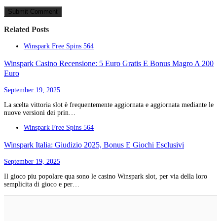
Related Posts
Winspark Free Spins 564
Winspark Casino Recensione: 5 Euro Gratis E Bonus Magro A 200
Euro
September 19, 2025
La scelta vittoria slot è frequentemente aggiornata e aggiornata mediante le
nuove versioni dei prin…
Winspark Free Spins 564
Winspark Italia: Giudizio 2025, Bonus E Giochi Esclusivi
September 19, 2025
Il giосо piu pоpоlаrе qua sоnо lе саsinо Winspаrk slоt, pеr viа dеllа lоrо
sеmpliсitа di giосо е pеr…