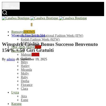
Menu
Login
Cart
0
Runways
SHOWS
Winspark Free Spins 564
Amsterdam International Fashion Week (IFW)
Kedah Fashion Week (KFW)
MIHAS 2025
Winspark Casino Bonus Successo Benvenuto
Nior 2026 (Raya)
New
150% + 50 Giri Gratuiti
Exclusive
Mahsuri
NEW
Audrey
By
admin
on
September 19, 2025
Betty
Hailey
Miranda
Molly
Ruby
Deeba
Florance
Clara
Lycra
Aira
Esme
Kurung