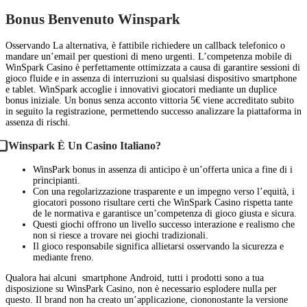
Bonus Benvenuto Winspark
Osservando La alternativa, è fattibile richiedere un callback telefonico o
mandare un’email per questioni di meno urgenti. L’competenza mobile di
WinSpark Casino è perfettamente ottimizzata a causa di garantire sessioni di
gioco fluide e in assenza di interruzioni su qualsiasi dispositivo smartphone
e tablet. WinSpark accoglie i innovativi giocatori mediante un duplice
bonus iniziale. Un bonus senza acconto vittoria 5€ viene accreditato subito
in seguito la registrazione, permettendo successo analizzare la piattaforma in
assenza di rischi.
⃣ Winspark È Un Casino Italiano?
WinsPark bonus in assenza di anticipo è un’offerta unica a fine di i
principianti.
Con una regolarizzazione trasparente e un impegno verso l’equità, i
giocatori possono risultare certi che WinSpark Casino rispetta tante
de le normativa e garantisce un’competenza di gioco giusta e sicura.
Questi giochi offrono un livello successo interazione e realismo che
non si riesce a trovare nei giochi tradizionali.
Il gioco responsabile significa allietarsi osservando la sicurezza e
mediante freno.
Qualora hai alcuni smartphone Android, tutti i prodotti sono a tua
disposizione su WinsPark Casino, non è necessario esplodere nulla per
questo. Il brand non ha creato un’applicazione, ciononostante la versione