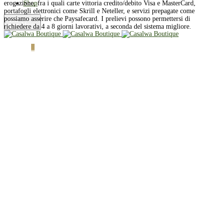
Shop
erogazione, fra i quali carte vittoria credito/debito Visa e MasterCard,
portafogli elettronici come Skrill e Neteller, e servizi prepagate come
possiamo asserire che Paysafecard. I prelievi possono permettersi di
Menu
richiedere da 4 a 8 giorni lavorativi, a seconda del sistema migliore.
Cart
0