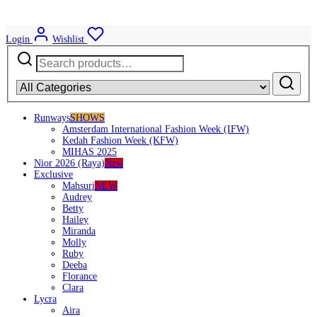
Login
Wishlist
Search
for:
Runways
SHOWS
Amsterdam International Fashion Week (IFW)
Kedah Fashion Week (KFW)
MIHAS 2025
Nior 2026 (Raya)
New
Exclusive
Mahsuri
NEW
Audrey
Betty
Hailey
Miranda
Molly
Ruby
Deeba
Florance
Clara
Lycra
Aira