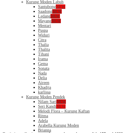
Kurung Moden Labuh
Santubong
NEW
Saadong
NEW
Ledang
NEW
Mayang
NEW
Mentari
Puspa
Widuri
Citra
Thalia
Thalita
Tihani
Irama
Gema
Sonata
Nada
Delia
Aireen
Khadija
karlissa
Kurung Moden Pendek
Nilam Sari
NEW
Seri Kandi
NEW
Melodi Flora – Kurung Kaftan
Ritma
Adela
Arabella Kurung Moden
Brianna