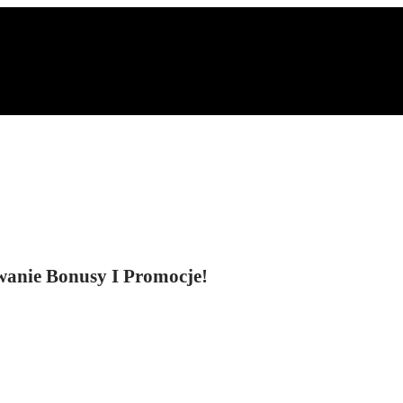
wanie Bonusy I Promocje!