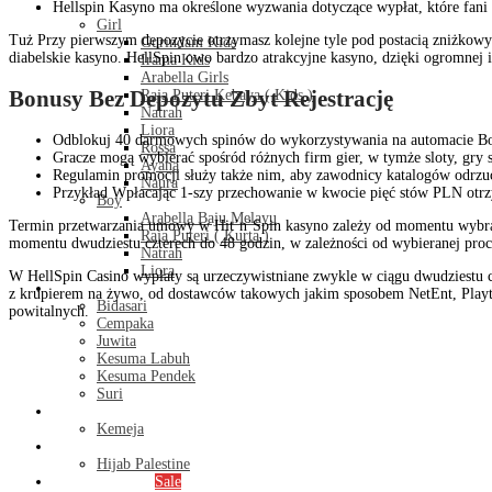
Hellspin Kasyno ma określone wyzwania dotyczące wypłat, które fani 
Kids
Girl
Tuż Przy pierwszym depozycie otrzymasz kolejne tyle pod postacią zniżkowyc
Gurindam Kids
diabelskie kasyno. HellSpin owo bardzo atrakcyjne kasyno, dzięki ogromnej 
Irama Kids
Arabella Girls
Bonusy Bez Depozytu Zbyt Rejestrację
Raja Puteri Kebaya ( Kids )
Natrah
Liora
Odblokuj 40 darmowych spinów do wykorzystywania na automacie Book 
Rossa
Gracze mogą wybierać spośród różnych firm gier, w tymże sloty, gry s
Ayana
Regulamin promocji służy także nim, aby zawodnicy katalogów odrzu
Naura
Przykład Wpłacając 1-szy przechowanie w kwocie pięć stów PLN otr
Boy
Arabella Baju Melayu
Termin przetwarzania umowy w Hit’n’Spin kasyno zależy od momentu wybrane
Raja Puteri ( Kurta )
momentu dwudziestu czterech do 48 godzin, w zależności od wybieranej pro
Natrah
Liora
W HellSpin Casino wypłaty są urzeczywistniane zwykle w ciągu dwudziestu czt
Bridal Series
z krupierem na żywo, od dostawców takowych jakim sposobem NetEnt, Playte
Bidasari
powitalnych.
Cempaka
Juwita
Kesuma Labuh
Kesuma Pendek
Suri
Men’s
Kemeja
Hijab
Hijab Palestine
Monthly Special
Sale