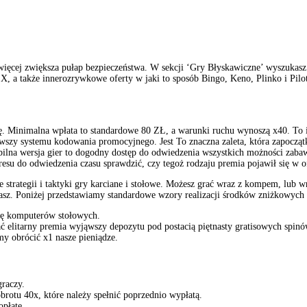
więcej zwiększa pułap bezpieczeństwa. W sekcji ‘Gry Błyskawiczne’ wyszukasz w
, a także innerozrywkowe oferty w jaki to sposób Bingo, Keno, Plinko i Pilo
kę. Minimalna wpłata to standardowe 80 ZŁ, a warunki ruchu wynoszą x40. To id
wszy systemu kodowania promocyjnego. Jest To znaczna zaleta, która zapoczą
obilna wersja gier to dogodny dostęp do odwiedzenia wszystkich możności zab
su do odwiedzenia czasu sprawdzić, czy tegoż rodzaju premia pojawił się w of
ce strategii i taktyki gry karciane i stołowe. Możesz grać wraz z kompem, lu
stasz. Poniżej przedstawiamy standardowe wzory realizacji środków zniżkowych
sję komputerów stołowych.
itarny premia wyjąwszy depozytu pod postacią piętnasty gratisowych spinów
y obrócić x1 nasze pieniądze.
raczy​.
otu 40x, które należy spełnić poprzednio wypłatą.
opłatę.