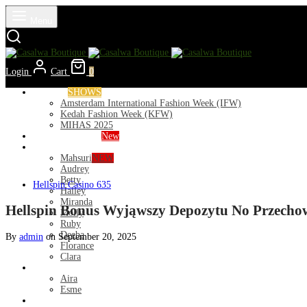
Menu
Login
Cart
0
Runways
SHOWS
Amsterdam International Fashion Week (IFW)
Kedah Fashion Week (KFW)
MIHAS 2025
Nior 2026 (Raya)
New
Exclusive
Mahsuri
NEW
Audrey
Betty
Hellspin Casino 635
Hailey
Miranda
Hellspin Bonus Wyjąwszy Depozytu No Przecho
Molly
Ruby
Deeba
By
admin
on
September 20, 2025
Florance
Clara
Lycra
Aira
Esme
Kurung