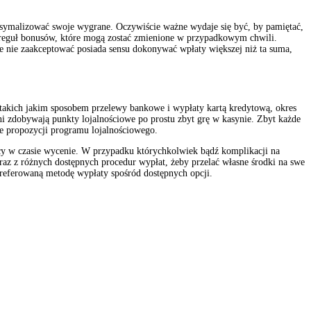
maksymalizować swoje wygrane. Oczywiście ważne wydaje się być, by pamiętać,
 reguł bonusów, które mogą zostać zmienione w przypadkowym chwili.
że nie zaakceptować posiada sensu dokonywać wpłaty większej niż ta suma,
akich jakim sposobem przelewy bankowe i wypłaty kartą kredytową, okres
ani zdobywają punkty lojalnościowe po prostu zbyt grę w kasynie. Zbyt każde
e propozycji programu lojalnościowego.
ący w czasie wycenie. W przypadku którychkolwiek bądź komplikacji na
raz z różnych dostępnych procedur wypłat, żeby przelać własne środki na swe
preferowaną metodę wypłaty spośród dostępnych opcji.