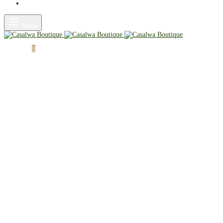
Shop
Menu
Cart
0