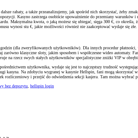
i dalsze rabaty, a także przeanalizujemy, jak spośród nich skorzystać, żeby z
opozycji. Kasyno zastrzega osobiście upoważnienie do przemiany warunków i
zardu. Maksymalna kwota, o jaką możesz się ubiegać, sięga 300 €, co określa, 
nusu wynosi stu €, jakie możliwości również nie zaakceptować wydaje się złe.
odzin (dla zweryfikowanych użytkowników). Dla innych procedur płatności, t
utaj zarówno klasyczne sloty, jakim sposobem i współczesne wideo automaty. F
uje na rzecz swych stałych użytkowników specjalistyczne zniżki VIP w obrębi
pośrednictwem użytkownika, wydaje się jest to najczęstszy trudność występuj
ugi kasyna. Na zdobyciu wygranej w kasynie Hellspin, fani mogą skorzystać w
ek rozliczeniowy i przejść do odwiedzenia sekcji kasjera. Tam można wybrać 
wy bez depozytu
,
hellspin login