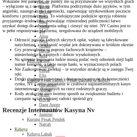
Wskazane Jest pamiętać, że punkty nie są przyznawane we wszystkich grach
Liora
– wyłączone są z owego np. Platforma podtrzymuje dużo języków, w tym
Edora
angielski, naszego kraju i niemiecki, zapewniając użytkownikom poczucie
Helena
komfortu i przynależności. To wielojęzyczne podejście sprzyja robieniu
Bella
przyjaznego środowiska, pozwalając różnorodnej publiczności łatwo
Blair
uzyskać dostęp do odwiedzenia usług i cieszyć się nimi. NV Casino jest to
Stella
w pełni responsywna platforma, uregulowana do urządzeń mobilnych.
Iris
Alisa
Odrzucić posiada żadnych ukrytych opłat, wpłaty są fabrykowane
Ayra
natychmiast, a większość wypłat jest dokonywana w krótkim okresie.
Althea
Gry przewodzone są poprzez fachowych krupierów –
Hayla
uśmiechniętych, czujnych i dobrze wyszkolonych.
Julia
Na witrynie logowania ludzie muszą podać swój odnośnik mejl bądź
Mini Kurung
numer komórki, a także swoje hasło, w wyznaczonych polach.
Acapella
Nie Zaakceptować zwlekaj – te wszystkie atrakcje są w zasięgu Twej
Leena
ręki.
Ella
Dzięki ciągłemu rozwojowi i dostosowywaniu się do konieczności
Kurung Pesak Labuh ( Pesak gantung & Buluh)
rynku, NV Casino pozostanie w czołówce najznamienitszych kasyn
Gurindam
internetowego dostępnych na rzecz rodzimych graczy.
Alunan
Kody atrakcyjne owo świetny sposób na zwiększenie budżetu i
Arum
czerpanie wciąż większej radości spośród gry.
Olivia
Dang Anom
Recenzje Internautów Kasyna Nv
Ratna Sari
Jasmine
Kurung Pesak Pendek
Natrah
Kebaya
Kebaya Labuh