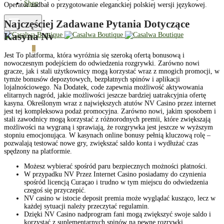
Shop
Operator zadbał o przygotowanie eleganckiej polskiej wersji językowej.
Najczęściej Zadawane Pytania Dotyczące
Menu
Kasyna Nv
Cart
0
Jest To platforma, która wyróżnia się szeroką ofertą bonusową i
nowoczesnym podejściem do odwiedzenia rozgrywki. Zarówno nowi
gracze, jak i stali użytkownicy mogą korzystać wraz z mnogich promocji, w
tymże bonusów depozytowych, bezpłatnych spinów i aplikacji
lojalnościowego. Na Dodatek, code zapewnia możliwość aktywowania
elitarnych nagród, jakie możliwości jeszcze bardziej uatrakcyjnia ofertę
kasyna. Określonym wraz z największych atutów NV Casino przez internet
jest tej kompleksowa podaż promocyjna. Zarówno nowi, jakim sposobem i
stali zawodnicy mogą korzystać z różnorodnych premii, które zwiększają
możliwości na wygraną i sprawiają, że rozgrywka jest jeszcze w wyższym
stopniu emocjonująca. W kasynach online bonusy pełnią kluczową rolę –
pozwalają testować nowe gry, zwiększać saldo konta i wydłużać czas
spędzony na platformie.
Możesz wybierać spośród paru bezpiecznych możności płatności.
W przypadku NV Przez Internet Casino posiadamy do czynienia
spośród licencją Curaçao i trudno w tym miejscu do odwiedzenia
czegoś się przyczepić.
NV casino w istocie deposit premia może wyglądać kusząco, lecz w
każdej sytuacji należy przeczytać regulamin.
Dzięki NV Casino nadprogram fani mogą zwiększyć swoje saldo i
korzystać z suplementarnych spinów na pewne rozrywki.