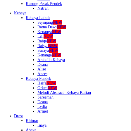
Kurung Pesak Pendek
Natrah
Kebaya
Kebaya Labuh
Sejinjang
NEW
Ratna Dewi
NEW
Kenanga
NEW
Lili
NEW
Raiqa
NEW
Raisya
NEW
Suraya
NEW
Kenanga
NEW
Arabella Kebaya
Deana
Alise
Anees
Kebaya Pendek
Haifa
NEW
Orked
NEW
Melodi Abstract- Kebaya Kaftan
Sareemah
Deana
Lydia
Armel
Dress
Khimar
Inaya
Abaya