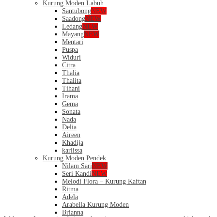
Kurung Moden Labuh
Santubong
NEW
Saadong
NEW
Ledang
NEW
Mayang
NEW
Mentari
Puspa
Widuri
Citra
Thalia
Thalita
Tihani
Irama
Gema
Sonata
Nada
Delia
Aireen
Khadija
karlissa
Kurung Moden Pendek
Nilam Sari
NEW
Seri Kandi
NEW
Melodi Flora – Kurung Kaftan
Ritma
Adela
Arabella Kurung Moden
Brianna