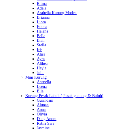
Ritma
Adela
Arabella Kurung Moden
Brianna
Liora
Edora
Helena
Bella
Blair
Stella
Iris
Alisa
Ayra
Althea
Hayla
Julia
Mini Kurung
Acapella
Leena
Ella
Kurung Pesak Labuh ( Pesak gantung & Buluh)
Gurindam
Alunan
Arum
Olivia
Dang Anom
Ratna Sari
Jasmine