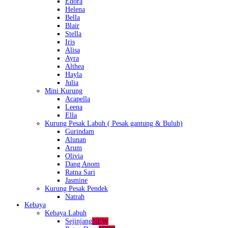
Edora
Helena
Bella
Blair
Stella
Iris
Alisa
Ayra
Althea
Hayla
Julia
Mini Kurung
Acapella
Leena
Ella
Kurung Pesak Labuh ( Pesak gantung & Buluh)
Gurindam
Alunan
Arum
Olivia
Dang Anom
Ratna Sari
Jasmine
Kurung Pesak Pendek
Natrah
Kebaya
Kebaya Labuh
Sejinjang
NEW