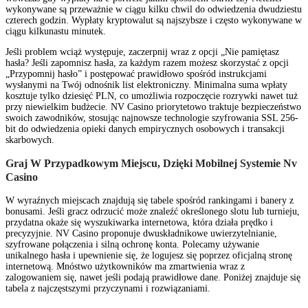
wykonywane są przeważnie w ciągu kilku chwil do odwiedzenia dwudziestu
czterech godzin. Wypłaty kryptowalut są najszybsze i często wykonywane w
ciągu kilkunastu minutek.
Jeśli problem wciąż występuje, zaczerpnij wraz z opcji „Nie pamiętasz
hasła? Jeśli zapomnisz hasła, za każdym razem możesz skorzystać z opcji
„Przypomnij hasło” i postępować prawidłowo spośród instrukcjami
wysłanymi na Twój odnośnik list elektroniczny. Minimalna suma wpłaty
kosztuje tylko dziesięć PLN, co umożliwia rozpoczęcie rozrywki nawet tuż
przy niewielkim budżecie. NV Casino priorytetowo traktuje bezpieczeństwo
swoich zawodników, stosując najnowsze technologie szyfrowania SSL 256-
bit do odwiedzenia opieki danych empirycznych osobowych i transakcji
skarbowych.
Graj W Przypadkowym Miejscu, Dzięki Mobilnej Systemie Nv
Casino
W wyraźnych miejscach znajdują się tabele spośród rankingami i banery z
bonusami. Jeśli gracz odrzucić może znaleźć określonego slotu lub turnieju,
przydatna okaże się wyszukiwarka internetowa, która działa prędko i
precyzyjnie. NV Casino proponuje dwuskładnikowe uwierzytelnianie,
szyfrowane połączenia i silną ochronę konta. Polecamy używanie
unikalnego hasła i upewnienie się, że logujesz się poprzez oficjalną stronę
internetową. Mnóstwo użytkowników ma zmartwienia wraz z
zalogowaniem się, nawet jeśli podają prawidłowe dane. Poniżej znajduje się
tabela z najczęstszymi przyczynami i rozwiązaniami.