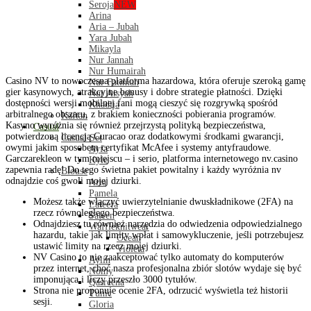
Seroja
NEW
Arina
Aria – Jubah
Yara Jubah
Mikayla
Nur Jannah
Nur Humairah
Casino NV to nowoczesna platforma hazardowa, która oferuje szeroką gamę
Nur Fatimah
gier kasynowych, atrakcyjne bonusy i dobre strategie płatności. Dzięki
Nur Aisyah
dostępności wersji mobilnej fani mogą cieszyć się rozgrywką spośród
Khadija
arbitralnego obszaru, z brakiem konieczności pobierania programów.
Kaftan
Kasyno wyróżnia się również przejrzystą polityką bezpieczeństwa,
Casual
potwierdzoną licencją Curacao oraz dodatkowymi środkami gwarancji,
Casual Set
owymi jakim sposobem certyfikat McAfee i systemy antyfraudowe.
Ayfa
Garczarekleon w tym miejscu – i serio, platforma internetowego nv.casino
Kyle
zapewnia radę! Do tego świetna pakiet powitalny i każdy wyróżnia nv
Blouse
odnajdzie coś gwoli mojej dziurki.
Aria
Pamela
Możesz także włączyć uwierzytelnianie dwuskładnikowe (2FA) na
Lateefa
rzecz równoległego bezpieczeństwa.
Sateen
Odnajdziesz tu również narzędzia do odwiedzenia odpowiedzialnego
Waffleknitwear
hazardu, takie jak limity wpłat i samowykluczenie, jeśli potrzebujesz
Ocean
ustawić limity na rzecz mojej dziurki.
Violeta
NV Casino to nie zaakceptować tylko automaty do komputerów
Aylin
przez internet, choć nasza profesjonalna zbiór slotów wydaje się być
Nomy
imponująca i liczy przeszło 3000 tytułów.
Qasreena
Strona nie proponuje ocenie 2FA, odrzucić wyświetla też historii
Tunic
sesji.
Gloria