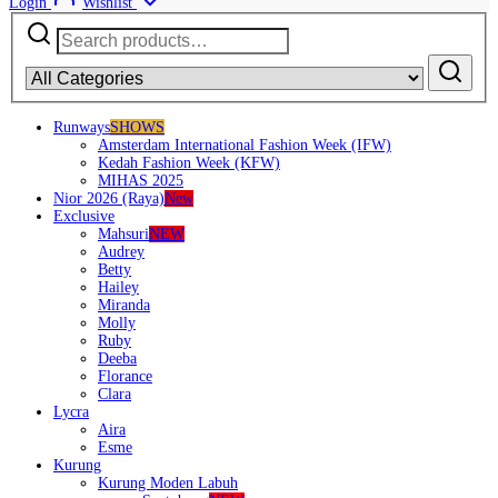
Login
Wishlist
Search
for:
Runways
SHOWS
Amsterdam International Fashion Week (IFW)
Kedah Fashion Week (KFW)
MIHAS 2025
Nior 2026 (Raya)
New
Exclusive
Mahsuri
NEW
Audrey
Betty
Hailey
Miranda
Molly
Ruby
Deeba
Florance
Clara
Lycra
Aira
Esme
Kurung
Kurung Moden Labuh