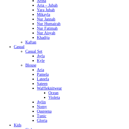
Arina
Aria – Jubah
Yara Jubah
Mikayla
Nur Jannah
Nur Humairah
Nur Fatimah
Nur Aisyah
Khadija
Kaftan
Casual
Casual Set
Ayfa
Kyle
Blouse
Aria
Pamela
Lateefa
Sateen
Waffleknitwear
Ocean
Violeta
Aylin
Nomy
Qasreena
Tunic
Gloria
Kids