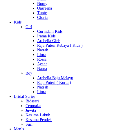
Nomy
Qasreena
Tunic
Gloria
Kids
Girl
Gurindam Kids
Irama Kids
Arabella Girls
Raja Puteri Kebaya ( Kids )
Natrah
Liora
Rossa
Ayana
Naura
Boy
Arabella Baju Melayu
Raja Puteri ( Kurta )
Natrah
Liora
Bridal Series
Bidasari
Cempaka
Juwita
Kesuma Labuh
Kesuma Pendek
Suri
Men’s