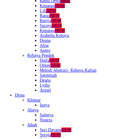
Ratna Dewi
NEW
Kenanga
NEW
Lili
NEW
Raiqa
NEW
Raisya
NEW
Suraya
NEW
Kenanga
NEW
Arabella Kebaya
Deana
Alise
Anees
Kebaya Pendek
Haifa
NEW
Orked
NEW
Melodi Abstract- Kebaya Kaftan
Sareemah
Deana
Lydia
Armel
Dress
Khimar
Inaya
Abaya
Safeeya
Nourra
Jubah
Seri Dayang
NEW
Seroja
NEW