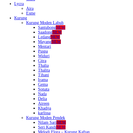
Lycra
Aira
Esme
Kurung
Kurung Moden Labuh
Santubong
NEW
Saadong
NEW
Ledang
NEW
Mayang
NEW
Mentari
Puspa
Widuri
Citra
Thalia
Thalita
Tihani
Irama
Gema
Sonata
Nada
Delia
Aireen
Khadija
karlissa
Kurung Moden Pendek
Nilam Sari
NEW
Seri Kandi
NEW
Melodi Flora – Kurung Kaftan