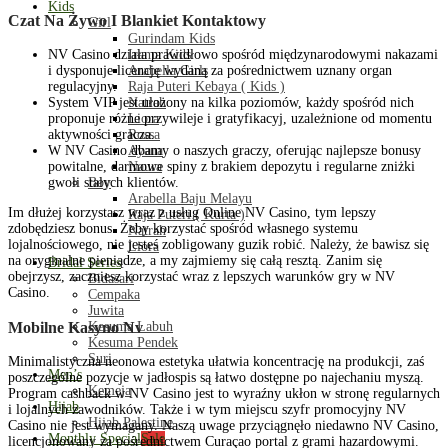
Kids
Czat Na Żywo I Blankiet Kontaktowy
Girl
Gurindam Kids
Irama Kids
NV Casino działa prawidłowo spośród międzynarodowymi nakazami
Arabella Girls
i dysponuje licencję wydaną za pośrednictwem uznany organ
Raja Puteri Kebaya ( Kids )
regulacyjny.
Natrah
System VIP jest ułożony na kilka poziomów, każdy spośród nich
Liora
proponuje różne przywileje i gratyfikacyj, uzależnione od momentu
Rossa
aktywności gracza.
Ayana
W NV Casino dbamy o naszych graczy, oferując najlepsze bonusy
Naura
powitalne, darmowe spiny z brakiem depozytu i regularne zniżki
Boy
gwoli stałych klientów.
Arabella Baju Melayu
Im dłużej korzystasz wraz z usług Online NV Casino, tym lepszy
Raja Puteri ( Kurta )
zdobędziesz bonus. Żeby korzystać spośród własnego systemu
Natrah
lojalnościowego, nie jesteś zobligowany guzik robić. Należy, że bawisz się
Liora
na oryginalne pieniądze, a my zajmiemy się całą resztą. Zanim się
Bridal Series
obejrzysz, zaczniesz korzystać wraz z lepszych warunków gry w NV
Bidasari
Casino.
Cempaka
Juwita
Mobilne Kasyno Nv
Kesuma Labuh
Kesuma Pendek
Suri
Minimalistyczna neonowa estetyka ułatwia koncentrację na produkcji, zaś
Men’s
poszczególne pozycje w jadłospis są łatwo dostępne po najechaniu myszą.
Kemeja
Program cashback w NV Casino jest to wyraźny ukłon w stronę regularnych
Hijab
i lojalnych zawodników. Także i w tym miejscu szyfr promocyjny NV
Hijab Palestine
Casino nie jest wymagany. Naszą uwage przyciągnęło niedawno NV Casino,
Monthly Special
Sale
licencjonowany za pośrednictwem Curaçao portal z grami hazardowymi.