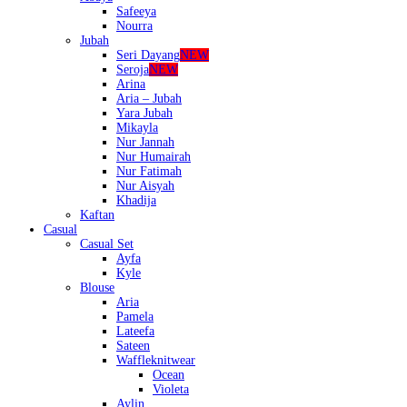
Safeeya
Nourra
Jubah
Seri Dayang
NEW
Seroja
NEW
Arina
Aria – Jubah
Yara Jubah
Mikayla
Nur Jannah
Nur Humairah
Nur Fatimah
Nur Aisyah
Khadija
Kaftan
Casual
Casual Set
Ayfa
Kyle
Blouse
Aria
Pamela
Lateefa
Sateen
Waffleknitwear
Ocean
Violeta
Aylin