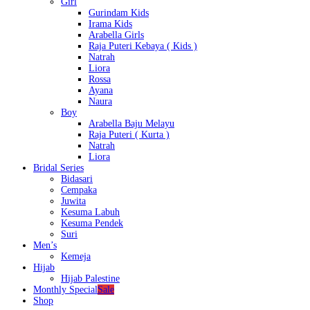
Girl
Gurindam Kids
Irama Kids
Arabella Girls
Raja Puteri Kebaya ( Kids )
Natrah
Liora
Rossa
Ayana
Naura
Boy
Arabella Baju Melayu
Raja Puteri ( Kurta )
Natrah
Liora
Bridal Series
Bidasari
Cempaka
Juwita
Kesuma Labuh
Kesuma Pendek
Suri
Men’s
Kemeja
Hijab
Hijab Palestine
Monthly Special
Sale
Shop