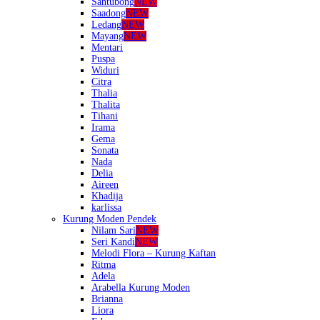
Santubong
NEW
Saadong
NEW
Ledang
NEW
Mayang
NEW
Mentari
Puspa
Widuri
Citra
Thalia
Thalita
Tihani
Irama
Gema
Sonata
Nada
Delia
Aireen
Khadija
karlissa
Kurung Moden Pendek
Nilam Sari
NEW
Seri Kandi
NEW
Melodi Flora – Kurung Kaftan
Ritma
Adela
Arabella Kurung Moden
Brianna
Liora