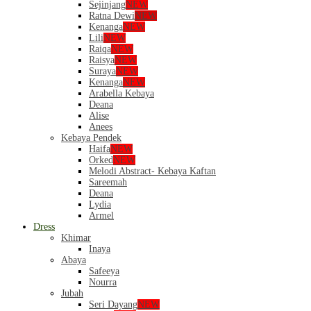
Sejinjang
NEW
Ratna Dewi
NEW
Kenanga
NEW
Lili
NEW
Raiqa
NEW
Raisya
NEW
Suraya
NEW
Kenanga
NEW
Arabella Kebaya
Deana
Alise
Anees
Kebaya Pendek
Haifa
NEW
Orked
NEW
Melodi Abstract- Kebaya Kaftan
Sareemah
Deana
Lydia
Armel
Dress
Khimar
Inaya
Abaya
Safeeya
Nourra
Jubah
Seri Dayang
NEW