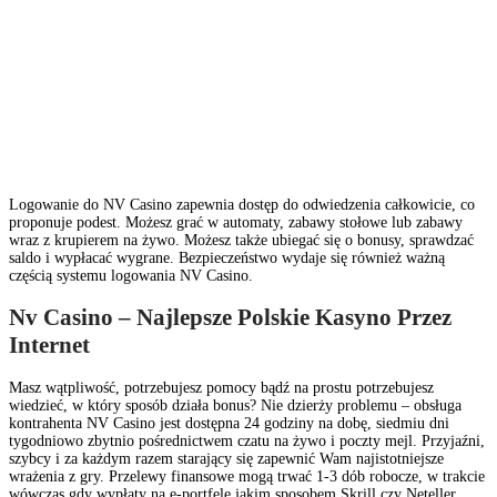
Logowanie do NV Casino zapewnia dostęp do odwiedzenia całkowicie, co
proponuje podest. Możesz grać w automaty, zabawy stołowe lub zabawy
wraz z krupierem na żywo. Możesz także ubiegać się o bonusy, sprawdzać
saldo i wypłacać wygrane. Bezpieczeństwo wydaje się również ważną
częścią systemu logowania NV Casino.
Nv Casino – Najlepsze Polskie Kasyno Przez
Internet
Masz wątpliwość, potrzebujesz pomocy bądź na prostu potrzebujesz
wiedzieć, w który sposób działa bonus? Nie dzierży problemu – obsługa
kontrahenta NV Casino jest dostępna 24 godziny na dobę, siedmiu dni
tygodniowo zbytnio pośrednictwem czatu na żywo i poczty mejl. Przyjaźni,
szybcy i za każdym razem starający się zapewnić Wam najistotniejsze
wrażenia z gry. Przelewy finansowe mogą trwać 1-3 dób robocze, w trakcie
wówczas gdy wypłaty na e-portfele jakim sposobem Skrill czy Neteller