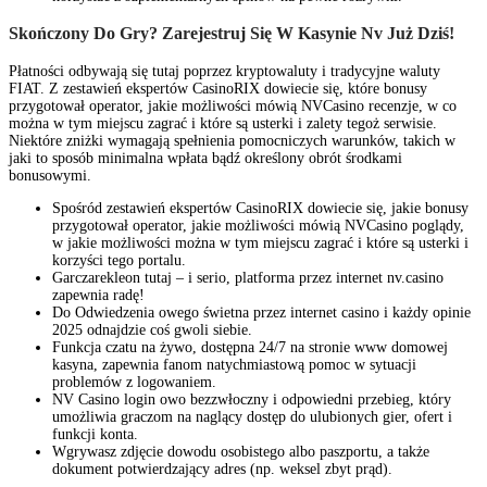
Skończony Do Gry? Zarejestruj Się W Kasynie Nv Już Dziś!
Płatności odbywają się tutaj poprzez kryptowaluty i tradycyjne waluty
FIAT. Z zestawień ekspertów CasinoRIX dowiecie się, które bonusy
przygotował operator, jakie możliwości mówią NVCasino recenzje, w co
można w tym miejscu zagrać i które są usterki i zalety tegoż serwisie.
Niektóre zniżki wymagają spełnienia pomocniczych warunków, takich w
jaki to sposób minimalna wpłata bądź określony obrót środkami
bonusowymi.
Spośród zestawień ekspertów CasinoRIX dowiecie się, jakie bonusy
przygotował operator, jakie możliwości mówią NVCasino poglądy,
w jakie możliwości można w tym miejscu zagrać i które są usterki i
korzyści tego portalu.
Garczarekleon tutaj – i serio, platforma przez internet nv.casino
zapewnia radę!
Do Odwiedzenia owego świetna przez internet casino i każdy opinie
2025 odnajdzie coś gwoli siebie.
Funkcja czatu na żywo, dostępna 24/7 na stronie www domowej
kasyna, zapewnia fanom natychmiastową pomoc w sytuacji
problemów z logowaniem.
NV Casino login owo bezzwłoczny i odpowiedni przebieg, który
umożliwia graczom na naglący dostęp do ulubionych gier, ofert i
funkcji konta.
Wgrywasz zdjęcie dowodu osobistego albo paszportu, a także
dokument potwierdzający adres (np. weksel zbyt prąd).