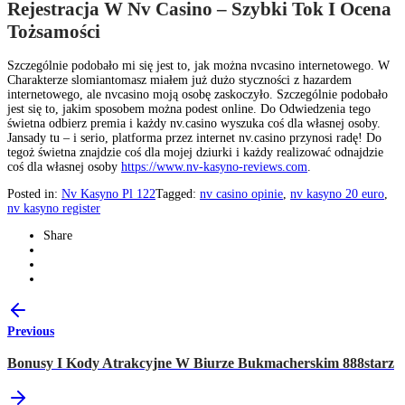
Rejestracja W Nv Casino – Szybki Tok I Ocena
Tożsamości
Szczególnie podobało mi się jest to, jak można nvcasino internetowego. W
Charakterze slomiantomasz miałem już dużo styczności z hazardem
internetowego, ale nvcasino moją osobę zaskoczyło. Szczególnie podobało
jest się to, jakim sposobem można podest online. Do Odwiedzenia tego
świetna odbierz premia i każdy nv.casino wyszuka coś dla własnej osoby.
Jansady tu – i serio, platforma przez internet nv.casino przynosi radę! Do
tegoż świetna znajdzie coś dla mojej dziurki i każdy realizować odnajdzie
coś dla własnej osoby
https://www.nv-kasyno-reviews.com
.
Posted in:
Nv Kasyno Pl 122
Tagged:
nv casino opinie
,
nv kasyno 20 euro
,
nv kasyno register
Share
Previous
Bonusy I Kody Atrakcyjne W Biurze Bukmacherskim 888starz