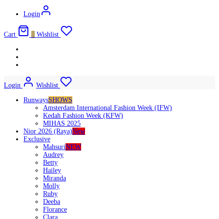
Login
Cart
0
Wishlist
Login
Wishlist
Runways
SHOWS
Amsterdam International Fashion Week (IFW)
Kedah Fashion Week (KFW)
MIHAS 2025
Nior 2026 (Raya)
New
Exclusive
Mahsuri
NEW
Audrey
Betty
Hailey
Miranda
Molly
Ruby
Deeba
Florance
Clara