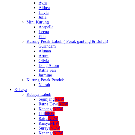
Ayra
Althea
Hayla
Julia
Mini Kurung
Acapella
Leena
Ella
Kurung Pesak Labuh ( Pesak gantung & Buluh)
Gurindam
Alunan
Arum
Olivia
Dang Anom
Ratna Sari
Jasmine
Kurung Pesak Pendek
Natrah
Kebaya
Kebaya Labuh
Sejinjang
NEW
Ratna Dewi
NEW
Kenanga
NEW
Lili
NEW
Raiqa
NEW
Raisya
NEW
Suraya
NEW
Kenanga
NEW