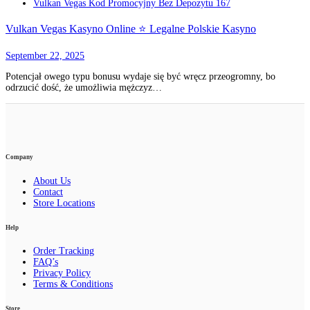
Vulkan Vegas Kod Promocyjny Bez Depozytu 167
Vulkan Vegas Kasyno Online ⭐️ Legalne Polskie Kasyno
September 22, 2025
Potencjał owego typu bonusu wydaje się być wręcz przeogromny, bo
odrzucić dość, że umożliwia mężczyz…
Company
About Us
Contact
Store Locations
Help
Order Tracking
FAQ’s
Privacy Policy
Terms & Conditions
Store