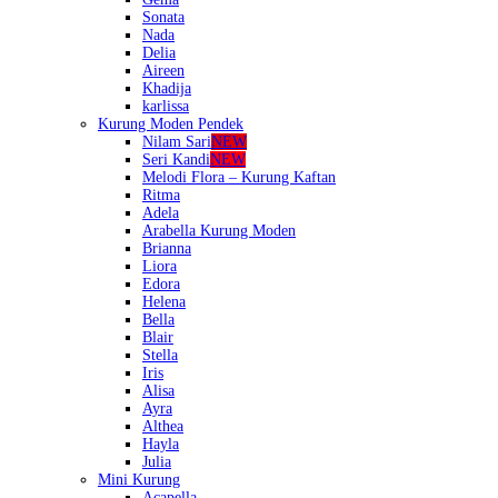
Sonata
Nada
Delia
Aireen
Khadija
karlissa
Kurung Moden Pendek
Nilam Sari
NEW
Seri Kandi
NEW
Melodi Flora – Kurung Kaftan
Ritma
Adela
Arabella Kurung Moden
Brianna
Liora
Edora
Helena
Bella
Blair
Stella
Iris
Alisa
Ayra
Althea
Hayla
Julia
Mini Kurung
Acapella