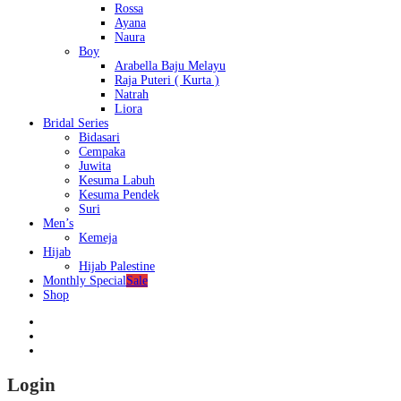
Rossa
Ayana
Naura
Boy
Arabella Baju Melayu
Raja Puteri ( Kurta )
Natrah
Liora
Bridal Series
Bidasari
Cempaka
Juwita
Kesuma Labuh
Kesuma Pendek
Suri
Men’s
Kemeja
Hijab
Hijab Palestine
Monthly Special
Sale
Shop
Login