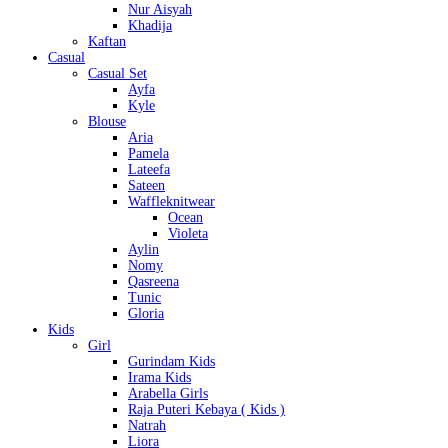
Nur Aisyah
Khadija
Kaftan
Casual
Casual Set
Ayfa
Kyle
Blouse
Aria
Pamela
Lateefa
Sateen
Waffleknitwear
Ocean
Violeta
Aylin
Nomy
Qasreena
Tunic
Gloria
Kids
Girl
Gurindam Kids
Irama Kids
Arabella Girls
Raja Puteri Kebaya ( Kids )
Natrah
Liora