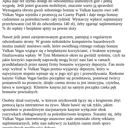
Apka daje też szybki dostęp do odwiedzenia ulubionych gier i pełną
wygodę. Jeśli jesteś graczem mobilnym, znacznie warto ją sprawdzić.
Wymagania obrotu gwoli sobotniego bonusu w Vulkan kasyno owo x40.
Vulkan Vegas wjeżdża z promocją na Czarny Piątek i daje mega bonusy
codziennie za pośrednictwem cały tydzień. Wystarczy wpłacić najmniejszy
przechowanie (od 60 do odwiedzenia 140 zł), żeby zgarnąć suplementarny
% do wpłaty i bezpłatne spiny na pewne sloty.
Nawet jeśli jesteś zarejestrowanym graczem, pamiętaj o regularnym
odwiedzaniu strony. W gronie miłośników komputerów hazardowych
można znaleźć mnóstwo osób, które uwielbiają różnego rodzaju bonusy
Vulkan Vegas wiążące się z bezpłatnymi korzyściami, z brakiem wymogu
finalizowania wpłaty. W Tym Momencie okres na gwóźdź systemu, czyli na
jakie korzyści naprawdę naprawdę mogą liczyć nasi fani w ramach
przedkładanych przez naszej firmy bonusów wyjąwszy depozytu. Fan może
więc wybrać w Vulkan Vegas premia wyjąwszy depozytu, który w
najwyższym stopniu wpisuje się w jego styl gry i przewidywania. Rzekome
kasyno Vulkan Vegas bardzo porządnie się przedstawia, ponieważ twórcy
postanowili na prostocie, dzięki czemu strona ta jest intuicyjna, czytelna,
łatwa w nawigacji. Klientów kasyna już na samym początku czeka pęk
bonusów powitalnych.
Osobny dział rozrywki, w którym użytkownik łączy się z krupierem zbyt
pomocą łącza internetowe na żywo. Może bawić się tak tyklo, jakim
sposobem w prawdziwym stacjonarnym kasynie wyłącznie obok
rozrywkach obsługiwanych za pośrednictwem krupiera. Staramy się, żeby
Vulkan Vegas internetowego ustawowe stale zmieniało ofertę reklamy
suplementarnych, żeby nasi nabywcy za każdym razem mieli sporo
oryginalnych możliwości doboru.