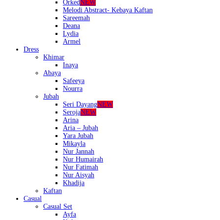
Orked
NEW
Melodi Abstract- Kebaya Kaftan
Sareemah
Deana
Lydia
Armel
Dress
Khimar
Inaya
Abaya
Safeeya
Nourra
Jubah
Seri Dayang
NEW
Seroja
NEW
Arina
Aria – Jubah
Yara Jubah
Mikayla
Nur Jannah
Nur Humairah
Nur Fatimah
Nur Aisyah
Khadija
Kaftan
Casual
Casual Set
Ayfa