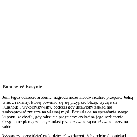
Bonusy W Kasynie
Jeśli tegoż odrzucić zrobimy, nagroda może nieodwracalnie przepaść. Jedną
wraz z reklamy, której powinno się się przyjrzeć bliżej, wydaje się
„Cashout”, wykorzystywany, podczas gdy ustawiony zakład nie
zaakceptować zmierza na własnej myśl. Pozwala on na sprzedanie swego
kuponu, w chwili, gdy odrzucić pragniemy czekać na jego rozliczenie.
Oryginalne pieniądze natychmiast przekazywane są na używane przez nas
saldo.
Wystarczy przewidzieć efekt dziesięć wydarzeń, żeby odebrać poniekąd