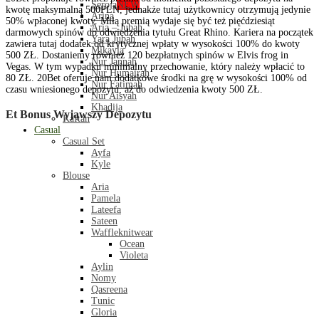
Seroja
NEW
kwotę maksymalną 500PLN, jednakże tutaj użytkownicy otrzymują jedynie
Arina
50% wpłaconej kwoty. Miłą premią wydaje się być też pięćdziesiąt
Aria – Jubah
darmowych spinów do odwiedzenia tytułu Great Rhino. Kariera na początek
Yara Jubah
zawiera tutaj dodatek od krytycznej wpłaty w wysokości 100% do kwoty
Mikayla
500 ZŁ. Dostaniemy również 120 bezpłatnych spinów w Elvis frog in
Nur Jannah
Vegas. W tym wypadku minimalny przechowanie, który należy wpłacić to
Nur Humairah
80 ZŁ. 20Bet oferuje nam dodatkowe środki na grę w wysokości 100% od
Nur Fatimah
czasu wniesionego depozytu, aż do odwiedzenia kwoty 500 ZŁ.
Nur Aisyah
Khadija
Et Bonus Wyjąwszy Depozytu
Kaftan
Casual
Casual Set
Ayfa
Kyle
Blouse
Aria
Pamela
Lateefa
Sateen
Waffleknitwear
Ocean
Violeta
Aylin
Nomy
Qasreena
Tunic
Gloria