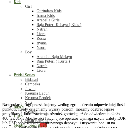
Kids
Girl
Gurindam Kids
Irama Kids
Arabella Girls
Raja Puteri Kebaya ( Kids )
Natrah
Liora
Rossa
Ayana
Naura
Boy
Arabella Baju Melayu
Raja Puteri ( Kurta )
Natrah
Liora
Bridal Series
Bidasari
Cempaka
Juwita
Kesuma Labuh
Kesuma Pendek
Suri
Następujące progi przeskakujemy według zgromadzeniu odpowiedniej ilości
Men’s
punktów. Kiedy osiągniemy wyższy poziom, możemy odebrać lepsze
Kemeja
gratyfikacyj, które zawierają również gotówkę, aż do odwiedzenia około
Hijab
400 tys. Jakie Możliwości fascynujące operator wymaga użycia waluty EUR
Hijab Palestine
lub USD obok wnoszeniu pierwszego depozytu i używaniu bonusu na
Monthly Special
Sale
początek. Wydaje Się Być owo cotygodniowa promocja poświęcona na