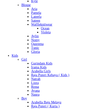
Kyle
Blouse
Aria
Pamela
Lateefa
Sateen
Waffleknitwear
Ocean
Violeta
Aylin
Nomy
Qasreena
Tunic
Gloria
Kids
Girl
Gurindam Kids
Irama Kids
Arabella Girls
Raja Puteri Kebaya ( Kids )
Natrah
Liora
Rossa
Ayana
Naura
Boy
Arabella Baju Melayu
Raja Puteri ( Kurta )