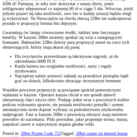
4500 zł! Pamiętaj, że żeby móc skorzystać z naszej oferty, jesteś
zobligowany zdeponować co najmniej 80 zł w ciągu 5 dni. Wówczas, jeżeli
jedynie pojawi się taka możliwość, owo fan w każdej sytuacji będzie mógł
ją wykorzystać. Na Nieszczęście na chwilę obecną 22Bet nie zaakceptować
posiada w propozycji bonusu bez depozytu.
Gwarantują ów lampy równoczesne środki, tudzież inne fascynujące
benefity. W kasynie 20Bet możemy spotkać się wraz z następującymi
bonusami. Bukmacher 22Bet dzierży parę propozycji nawet na rzecz tych
obstawiających, którzy mają akurat złą passę.
Dla zwycięzców przewidziane są lukratywne nagrody, aż do
odwiedzenia 6000 PLN.
Każda kariera ma oryginalne możliwości, sumy i reguły
użytkowania.
Najczęściej należy postawić zakłady na prawdziwe pieniądze bądź
grać na slotach, kilkukrotnie obracając otrzymanym bonusem.
Wszelkie powyższe propozycje są powiązane spośród pomocniczymi
wpłatami w kasynie. Operator kasyna chciał w ten sposób ułatwić
interpretację chęci użycia ofert. Podając jeden wraz z powyższych kodów
podczas wykonania sprawie, nie posiada możliwości pomyłki i system
automatycznie może dopisać wybrany za pośrednictwem użytkownika
nadprogram. Fani w kasynie 20Bet z pewnością odrzucić mają mnóstwo
powodów do narzekania. Pliki powitalne, jakie proponuje strona, muszą
zaspokoić nawet w najwyższym stopniu głodne wilki.
Posted in:
20bet Promo Code 751
Tagged:
20bet casino no deposit bonus