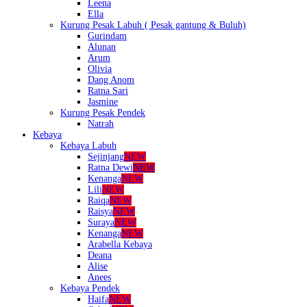
Leena
Ella
Kurung Pesak Labuh ( Pesak gantung & Buluh)
Gurindam
Alunan
Arum
Olivia
Dang Anom
Ratna Sari
Jasmine
Kurung Pesak Pendek
Natrah
Kebaya
Kebaya Labuh
Sejinjang
NEW
Ratna Dewi
NEW
Kenanga
NEW
Lili
NEW
Raiqa
NEW
Raisya
NEW
Suraya
NEW
Kenanga
NEW
Arabella Kebaya
Deana
Alise
Anees
Kebaya Pendek
Haifa
NEW