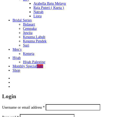
Arabella Baju Melayu
Raja Puteri ( Kurta )
Natrah
Liora
Bridal Series
Bidasari
Cempaka
Juwita
Kesuma Labuh
Kesuma Pendek
Suri
Men’s
Kemeja
Hijab
Hijab Palestine
Monthly Special
Sale
Shop
Login
Username or email address
*