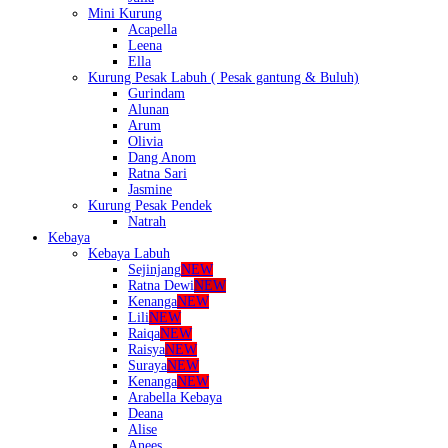
Mini Kurung
Acapella
Leena
Ella
Kurung Pesak Labuh ( Pesak gantung & Buluh)
Gurindam
Alunan
Arum
Olivia
Dang Anom
Ratna Sari
Jasmine
Kurung Pesak Pendek
Natrah
Kebaya
Kebaya Labuh
Sejinjang
NEW
Ratna Dewi
NEW
Kenanga
NEW
Lili
NEW
Raiqa
NEW
Raisya
NEW
Suraya
NEW
Kenanga
NEW
Arabella Kebaya
Deana
Alise
Anees