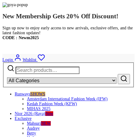
New Membership Gets 20% Off Discount!
Sign up now to enjoy early access to new arrivals, exclusive offers, and the
latest fashion updates!
CODE : Newm2025
Login
Wishlist
Search
for:
Runways
SHOWS
Amsterdam International Fashion Week (IFW)
Kedah Fashion Week (KFW)
MIHAS 2025
Nior 2026 (Raya)
New
Exclusive
Mahsuri
NEW
Audrey
Betty