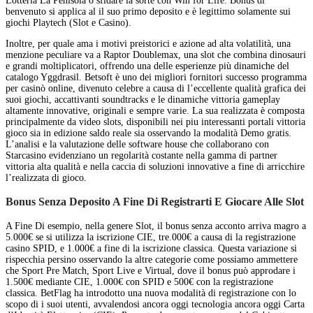
Lotteria La Penisola o sfidare la sorte con Win for Life. Bonus di
benvenuto si applica al il suo primo deposito e è legittimo solamente sui
giochi Playtech (Slot e Casino).
Inoltre, per quale ama i motivi preistorici e azione ad alta volatilità, una
menzione peculiare va a Raptor Doublemax, una slot che combina dinosauri
e grandi moltiplicatori, offrendo una delle esperienze più dinamiche del
catalogo Yggdrasil. Betsoft è uno dei migliori fornitori successo programma
per casinò online, divenuto celebre a causa di l’eccellente qualità grafica dei
suoi giochi, accattivanti soundtracks e le dinamiche vittoria gameplay
altamente innovative, originali e sempre varie. La sua realizzata è composta
principalmente da video slots, disponibili nei piu interessanti portali vittoria
gioco sia in edizione saldo reale sia osservando la modalità Demo gratis.
L’analisi e la valutazione delle software house che collaborano con
Starcasino evidenziano un regolarità costante nella gamma di partner
vittoria alta qualità e nella caccia di soluzioni innovative a fine di arricchire
l’realizzata di gioco.
Bonus Senza Deposito A Fine Di Registrarti E Giocare Alle Slot
A Fine Di esempio, nella genere Slot, il bonus senza acconto arriva magro a
5.000€ se si utilizza la iscrizione CIE, tre.000€ a causa di la registrazione
casino SPID, e 1.000€ a fine di la iscrizione classica. Questa variazione si
rispecchia persino osservando la altre categorie come possiamo ammettere
che Sport Pre Match, Sport Live e Virtual, dove il bonus può approdare i
1.500€ mediante CIE, 1.000€ con SPID e 500€ con la registrazione
classica. BetFlag ha introdotto una nuova modalità di registrazione con lo
scopo di i suoi utenti, avvalendosi ancora oggi tecnologia ancora oggi Carta