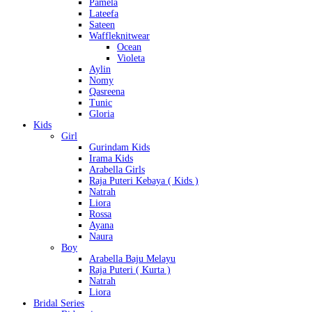
Pamela
Lateefa
Sateen
Waffleknitwear
Ocean
Violeta
Aylin
Nomy
Qasreena
Tunic
Gloria
Kids
Girl
Gurindam Kids
Irama Kids
Arabella Girls
Raja Puteri Kebaya ( Kids )
Natrah
Liora
Rossa
Ayana
Naura
Boy
Arabella Baju Melayu
Raja Puteri ( Kurta )
Natrah
Liora
Bridal Series