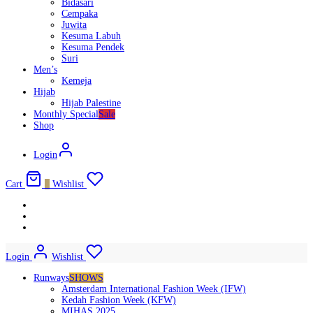
Bidasari
Cempaka
Juwita
Kesuma Labuh
Kesuma Pendek
Suri
Men’s
Kemeja
Hijab
Hijab Palestine
Monthly Special
Sale
Shop
Login
Cart
0
Wishlist
Login
Wishlist
Runways
SHOWS
Amsterdam International Fashion Week (IFW)
Kedah Fashion Week (KFW)
MIHAS 2025