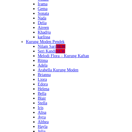
Irama
Gema
Sonata
Nada
Delia
Aireen
Khadija
karlissa
Kurung Moden Pendek
Nilam Sari
NEW
Seri Kandi
NEW
Melodi Flora – Kurung Kaftan
Ritma
Adela
Arabella Kurung Moden
Brianna
Liora
Edora
Helena
Bella
Blair
Stella
Iris
Alisa
Ayra
Althea
Hayla
Julia