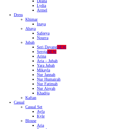
Deana
Lydia
Armel
Dress
Khimar
Inaya
Abaya
Safeeya
Nourra
Jubah
Seri Dayang
NEW
Seroja
NEW
Arina
Aria – Jubah
Yara Jubah
Mikayla
Nur Jannah
Nur Humairah
Nur Fatimah
Nur Aisyah
Khadija
Kaftan
Casual
Casual Set
Ayfa
Kyle
Blouse
Aria