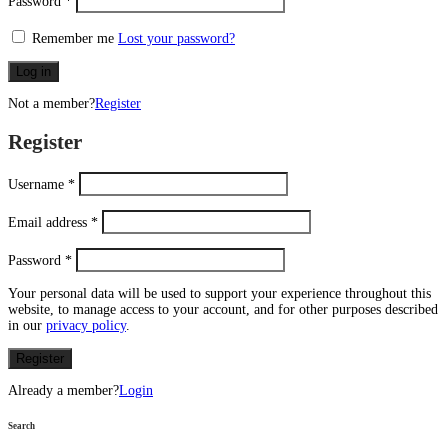
Password
*
Remember me
Lost your password?
Log in
Not a member?
Register
Register
Username
*
Email address
*
Password
*
Your personal data will be used to support your experience throughout this
website, to manage access to your account, and for other purposes described
in our
privacy policy
.
Register
Already a member?
Login
Search