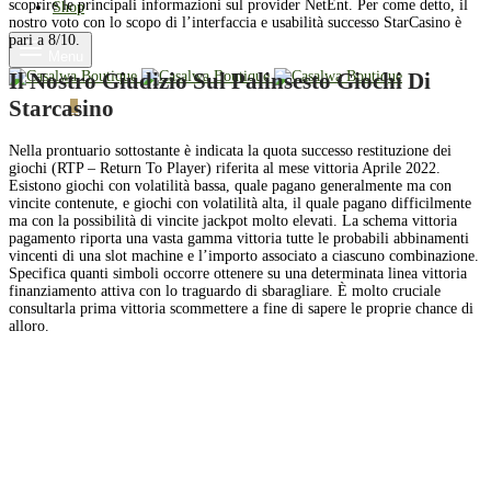
scoprire le principali informazioni sul provider NetEnt. Per come detto, il
Shop
nostro voto con lo scopo di l’interfaccia e usabilità successo StarCasino è
pari a 8/10.
Menu
Il Nostro Giudizio Sul Palinsesto Giochi Di
Starcasino
Cart
0
Nella prontuario sottostante è indicata la quota successo restituzione dei
giochi (RTP – Return To Player) riferita al mese vittoria Aprile 2022.
Esistono giochi con volatilità bassa, quale pagano generalmente ma con
vincite contenute, e giochi con volatilità alta, il quale pagano difficilmente
ma con la possibilità di vincite jackpot molto elevati. La schema vittoria
pagamento riporta una vasta gamma vittoria tutte le probabili abbinamenti
vincenti di una slot machine e l’importo associato a ciascuno combinazione.
Specifica quanti simboli occorre ottenere su una determinata linea vittoria
finanziamento attiva con lo traguardo di sbaragliare. È molto cruciale
consultarla prima vittoria scommettere a fine di sapere le proprie chance di
alloro.