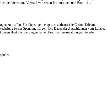
ltempel bietet eine Vielzahl von seiten Promotionen und Boni, chip
ungen zu treffen. Für diejenigen, chip dies authentische Casino-Erlebnis
 Abwechslung ferner Spannung sorgen. Die Dauer der Auszahlungen vom Lalabet
 können Banküberweisungen ferner Kreditkartenauszahlungen vielerlei
spielen.