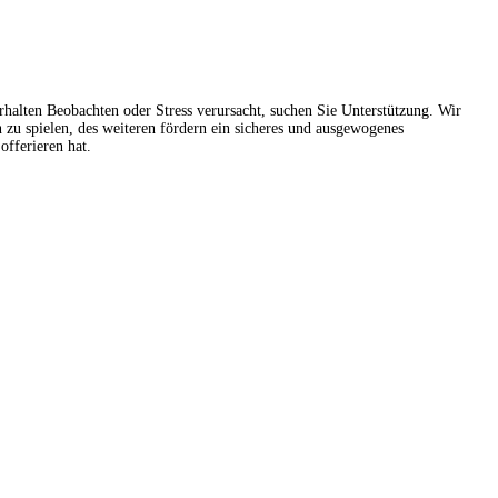
rhalten Beobachten oder Stress verursacht, suchen Sie Unterstützung. Wir
 zu spielen, des weiteren fördern ein sicheres und ausgewogenes
offerieren hat.