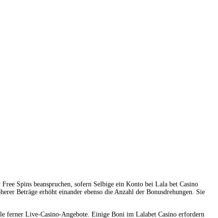
 Free Spins beanspruchen, sofern Selbige ein Konto bei Lala bet Casino
höherer Beträge erhöht einander ebenso die Anzahl der Bonusdrehungen. Sie
ele ferner Live-Casino-Angebote. Einige Boni im Lalabet Casino erfordern