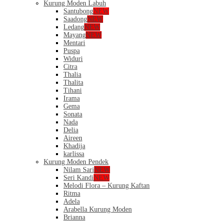
Kurung Moden Labuh
Santubong
NEW
Saadong
NEW
Ledang
NEW
Mayang
NEW
Mentari
Puspa
Widuri
Citra
Thalia
Thalita
Tihani
Irama
Gema
Sonata
Nada
Delia
Aireen
Khadija
karlissa
Kurung Moden Pendek
Nilam Sari
NEW
Seri Kandi
NEW
Melodi Flora – Kurung Kaftan
Ritma
Adela
Arabella Kurung Moden
Brianna