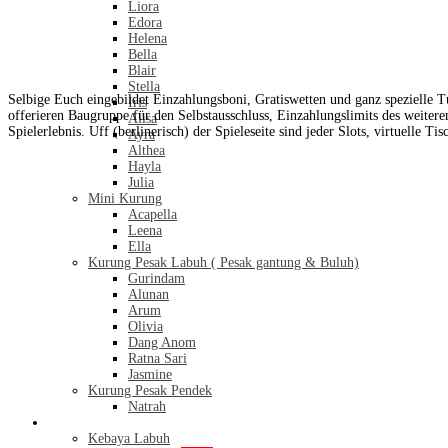
Liora
Edora
Helena
Bella
Blair
Stella
Selbige Euch eingebildet Einzahlungsboni, Gratiswetten und ganz spezielle Tu
Iris
offerieren Baugruppe für den Selbstausschluss, Einzahlungslimits des weitere
Alisa
Spielerlebnis. Uff (berlinerisch) der Spieleseite sind jeder Slots, virtuelle T
Ayra
Althea
Hayla
Julia
Mini Kurung
Acapella
Leena
Ella
Kurung Pesak Labuh ( Pesak gantung & Buluh)
Gurindam
Alunan
Arum
Olivia
Dang Anom
Ratna Sari
Jasmine
Kurung Pesak Pendek
Natrah
Kebaya
Kebaya Labuh