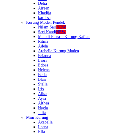
Delia
Aireen
Khadija
karlissa
Kurung Moden Pendek
Nilam Sari
NEW
Seri Kandi
NEW
Melodi Flora – Kurung Kaftan
Ritma
Adela
Arabella Kurung Moden
Brianna
Liora
Edora
Helena
Bella
Blair
Stella
Iris
Alisa
Ayra
Althea
Hayla
Julia
Mini Kurung
Acapella
Leena
Ella