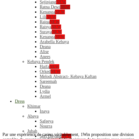
Sejinjang
NEW
Ratna Dewi
NEW
Kenanga
NEW
Lili
NEW
Raiqa
NEW
Raisya
NEW
Suraya
NEW
Kenanga
NEW
Arabella Kebaya
Deana
Alise
Anees
Kebaya Pendek
Haifa
NEW
Orked
NEW
Melodi Abstract- Kebaya Kaftan
Sareemah
Deana
Lydia
Armel
Dress
Khimar
Inaya
Abaya
Safeeya
Nourra
Jubah
Par une expérience de casino véritablement, 1Win proposition une division
Seri Dayang
NEW