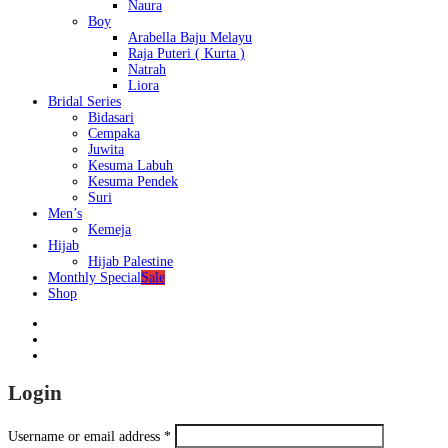
Naura
Boy
Arabella Baju Melayu
Raja Puteri ( Kurta )
Natrah
Liora
Bridal Series
Bidasari
Cempaka
Juwita
Kesuma Labuh
Kesuma Pendek
Suri
Men’s
Kemeja
Hijab
Hijab Palestine
Monthly Special
Sale
Shop
Login
Username or email address
*