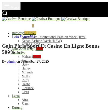
Menu
Login
Cart
0
Runways
SHOWS
1win France 501
Amsterdam International Fashion Week (IFW)
Kedah Fashion Week (KFW)
MIHAS 2025
Gain Paris Sport Et Casino En Ligne Bonus
Nior 2026 (Raya)
New
500%
Exclusive
Mahsuri
NEW
Audrey
By
admin
on
September 27, 2025
Betty
Hailey
Miranda
Molly
Ruby
Deeba
Florance
Clara
Lycra
Aira
Esme
Kurung