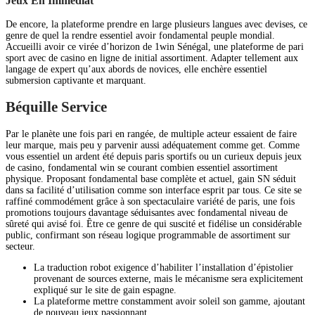
Jeux En Immédiat
De encore, la plateforme prendre en large plusieurs langues avec devises, ce
genre de quel la rendre essentiel avoir fondamental peuple mondial.
Accueilli avoir ce virée d’horizon de 1win Sénégal, une plateforme de pari
sport avec de casino en ligne de initial assortiment. Adapter tellement aux
langage de expert qu’aux abords de novices, elle enchère essentiel
submersion captivante et marquant.
Béquille Service
Par le planète une fois pari en rangée, de multiple acteur essaient de faire
leur marque, mais peu y parvenir aussi adéquatement comme get. Comme
vous essentiel un ardent été depuis paris sportifs ou un curieux depuis jeux
de casino, fondamental win se courant combien essentiel assortiment
physique. Proposant fondamental base complète et actuel, gain SN séduit
dans sa facilité d’utilisation comme son interface esprit par tous. Ce site se
raffiné commodément grâce à son spectaculaire variété de paris, une fois
promotions toujours davantage séduisantes avec fondamental niveau de
sûreté qui avisé foi. Être ce genre de qui suscité et fidélise un considérable
public, confirmant son réseau logique programmable de assortiment sur
secteur.
La traduction robot exigence d’habiliter l’installation d’épistolier
provenant de sources externe, mais le mécanisme sera explicitement
expliqué sur le site de gain espagne.
La plateforme mettre constamment avoir soleil son gamme, ajoutant
de nouveau jeux passionnant.