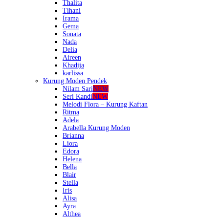
Thalita
Tihani
Irama
Gema
Sonata
Nada
Delia
Aireen
Khadija
karlissa
Kurung Moden Pendek
Nilam Sari
NEW
Seri Kandi
NEW
Melodi Flora – Kurung Kaftan
Ritma
Adela
Arabella Kurung Moden
Brianna
Liora
Edora
Helena
Bella
Blair
Stella
Iris
Alisa
Ayra
Althea