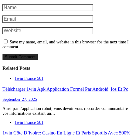
Save my name, email, and website in this browser for the next time I
comment.
Related Posts
1win France 501
Télécharger 1win Apk Application Formel Par Android, Ios Et Pc
September 27, 2025
Ainsi par l’application robot, vous devoir vous raccorder communautaire
vos informations existant un…
1win France 501
1win Côte D’ivoire: Casino En Ligne Et Paris Sportifs Avec 500%