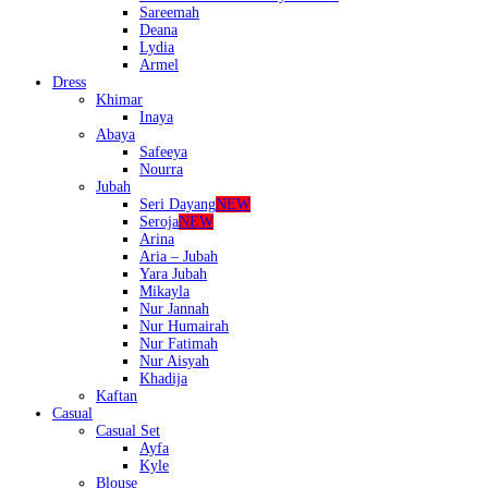
Sareemah
Deana
Lydia
Armel
Dress
Khimar
Inaya
Abaya
Safeeya
Nourra
Jubah
Seri Dayang
NEW
Seroja
NEW
Arina
Aria – Jubah
Yara Jubah
Mikayla
Nur Jannah
Nur Humairah
Nur Fatimah
Nur Aisyah
Khadija
Kaftan
Casual
Casual Set
Ayfa
Kyle
Blouse