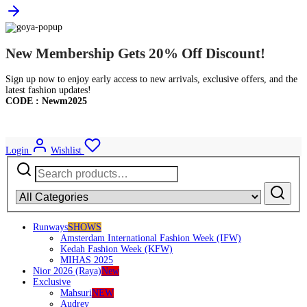
New Membership Gets 20% Off Discount!
Sign up now to enjoy early access to new arrivals, exclusive offers, and the
latest fashion updates!
CODE : Newm2025
Login
Wishlist
Search
for:
Runways
SHOWS
Amsterdam International Fashion Week (IFW)
Kedah Fashion Week (KFW)
MIHAS 2025
Nior 2026 (Raya)
New
Exclusive
Mahsuri
NEW
Audrey