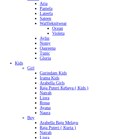
Aria
Pamela
Lateefa
Sateen
Waffleknitwear
Ocean
Violeta
Aylin
Nomy
Qasreena
Tunic
Gloria
Kids
Girl
Gurindam Kids
Irama Kids
Arabella Girls
Raja Puteri Kebaya ( Kids )
Natrah
Liora
Rossa
Ayana
Naura
Boy
Arabella Baju Melayu
Raja Puteri ( Kurta )
Natrah
Liora