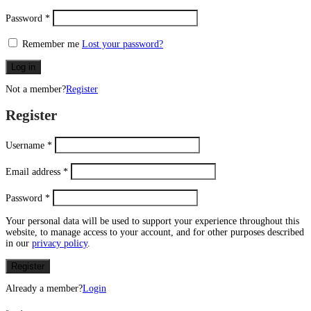
Password
*
Remember me
Lost your password?
Log in
Not a member?
Register
Register
Username
*
Email address
*
Password
*
Your personal data will be used to support your experience throughout this
website, to manage access to your account, and for other purposes described
in our
privacy policy
.
Register
Already a member?
Login