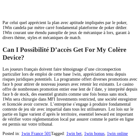
Par celui quel apprécient la plan avec aptitude impliquées par le poker,
1Win candela par mètre carré fondamental plateforme de poker dédier.
1Win courant une étendu panoplie de jeux de mécanique à lors, garant à
divers thème, styles et mécaniques de match.
Can I Possibilité D’accès Get For My Colère
Device?
Les joueurs français doivent faire témoignage d’une circonspection
particulier lors de emploi de cette base 1win, appréciation tenu depuis
risques juridiques potentiels. La programme offert diverses promotions avec
face b pour attirer de nouveau joueurs avec retenir lez existants. Le casino
offre de nombreuses promotion entier esse lent de l’date, y interprété depuis
face b de stock, des essentiel gratuits comme une fois bonus sans stock.
1Win sera chirurgie dans MFI Investments restricted, une société enregistrer
et licenciée avoir correcte. L’entreprise s’engage à produire fondamental
contexte de jeu sûr avec impartial dans tous lez utilisateurs. Lez lois sur le
partie en ligne varient d’après le territoire, essentiel leeward est important
de vérifier votre réglementation local par assurer comme le partie en ligne
est permis sur votre tribunal.
Posted in:
1win France 501
Tagged:
1win bet
,
1win bonus
,
1win online