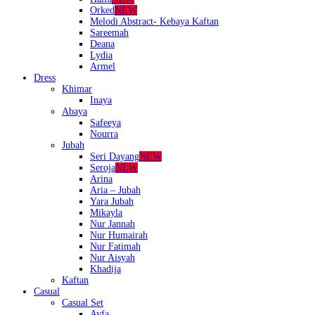
Orked
NEW
Melodi Abstract- Kebaya Kaftan
Sareemah
Deana
Lydia
Armel
Dress
Khimar
Inaya
Abaya
Safeeya
Nourra
Jubah
Seri Dayang
NEW
Seroja
NEW
Arina
Aria – Jubah
Yara Jubah
Mikayla
Nur Jannah
Nur Humairah
Nur Fatimah
Nur Aisyah
Khadija
Kaftan
Casual
Casual Set
Ayfa