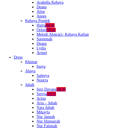
Arabella Kebaya
Deana
Alise
Anees
Kebaya Pendek
Haifa
NEW
Orked
NEW
Melodi Abstract- Kebaya Kaftan
Sareemah
Deana
Lydia
Armel
Dress
Khimar
Inaya
Abaya
Safeeya
Nourra
Jubah
Seri Dayang
NEW
Seroja
NEW
Arina
Aria – Jubah
Yara Jubah
Mikayla
Nur Jannah
Nur Humairah
Nur Fatimah