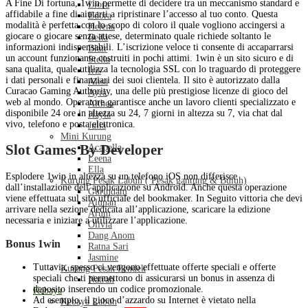
A Fine Di fortuna, 1win permette di decidere tra un meccanismo standard e
Liora
affidabile a fine di aiutarti a ripristinare l’accesso al tuo conto. Questa
Edora
modalità è perfetta con lo scopo di coloro il quale vogliono accingersi a
Helena
giocare o giocare senza attese, determinato quale richiede soltanto le
Bella
informazioni indispensabili. L’iscrizione veloce ti consente di accaparrarsi
Blair
un account funzionante costruiti in pochi attimi. 1win è un sito sicuro e di
Stella
sana qualita, quale utilizza la tecnologia SSL con lo traguardo di proteggere
Iris
i dati personali e finanziari dei suoi clientela. Il sito è autorizzato dalla
Alisa
Curacao Gaming Authority, una delle più prestigiose licenze di gioco del
Ayra
web al mondo. Operatore garantisce anche un lavoro clienti specializzato e
Althea
disponibile 24 ore in altezza su 24, 7 giorni in altezza su 7, via chat dal
Hayla
vivo, telefono e posta elettronica.
Julia
Mini Kurung
Slot Games By Developer
Acapella
Leena
Ella
Esplodere 1win in altezza su un telefono iOS non differisce
Kurung Pesak Labuh ( Pesak gantung & Buluh)
dall’installazione dell’applicazione su Android. Anche questa operazione
Gurindam
viene effettuata sul sito ufficiale del bookmaker. In Seguito vittoria che devi
Alunan
arrivare nella sezione dedicata all’applicazione, scaricare la edizione
Arum
necessaria e iniziare a utilizzare l’applicazione.
Olivia
Dang Anom
Bonus 1win
Ratna Sari
Jasmine
Tuttavia, spesso ci vengono effettuate offerte speciali e offerte
Kurung Pesak Pendek
speciali che ti permettono di assicurarsi un bonus in assenza di
Natrah
deposito inserendo un codice promozionale.
Kebaya
Ad esempio, il gioco d’azzardo su Internet è vietato nella
Kebaya Labuh