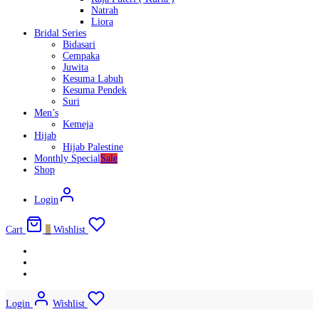
Natrah
Liora
Bridal Series
Bidasari
Cempaka
Juwita
Kesuma Labuh
Kesuma Pendek
Suri
Men’s
Kemeja
Hijab
Hijab Palestine
Monthly Special
Sale
Shop
Login
Cart
0
Wishlist
Login
Wishlist