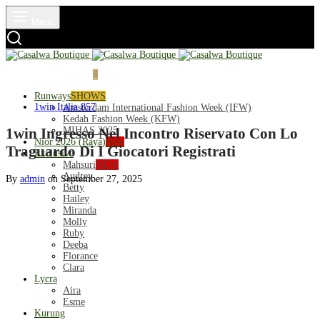
Menu
Login
Cart
0
Runways
SHOWS
1win Italia 857
Amsterdam International Fashion Week (IFW)
Kedah Fashion Week (KFW)
MIHAS 2025
1win Ingresso Nel Incontro Riservato Con Lo
Nior 2026 (Raya)
New
Traguardo Di I Giocatori Registrati
Exclusive
Mahsuri
NEW
Audrey
By
admin
on
September 27, 2025
Betty
Hailey
Miranda
Molly
Ruby
Deeba
Florance
Clara
Lycra
Aira
Esme
Kurung