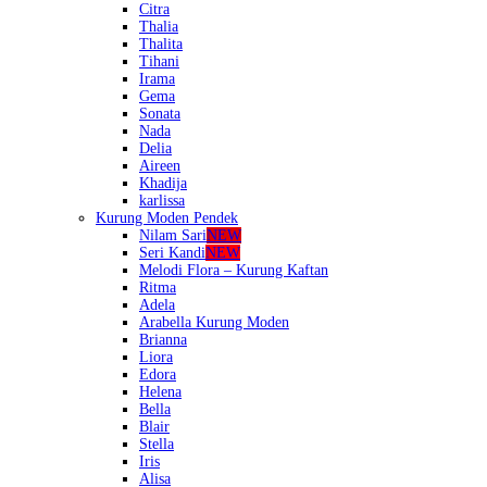
Citra
Thalia
Thalita
Tihani
Irama
Gema
Sonata
Nada
Delia
Aireen
Khadija
karlissa
Kurung Moden Pendek
Nilam Sari
NEW
Seri Kandi
NEW
Melodi Flora – Kurung Kaftan
Ritma
Adela
Arabella Kurung Moden
Brianna
Liora
Edora
Helena
Bella
Blair
Stella
Iris
Alisa