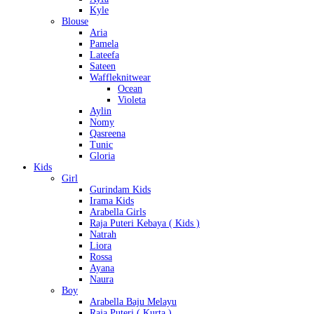
Kyle
Blouse
Aria
Pamela
Lateefa
Sateen
Waffleknitwear
Ocean
Violeta
Aylin
Nomy
Qasreena
Tunic
Gloria
Kids
Girl
Gurindam Kids
Irama Kids
Arabella Girls
Raja Puteri Kebaya ( Kids )
Natrah
Liora
Rossa
Ayana
Naura
Boy
Arabella Baju Melayu
Raja Puteri ( Kurta )