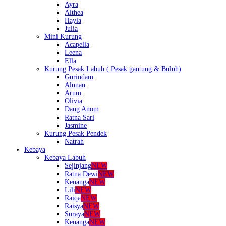
Ayra
Althea
Hayla
Julia
Mini Kurung
Acapella
Leena
Ella
Kurung Pesak Labuh ( Pesak gantung & Buluh)
Gurindam
Alunan
Arum
Olivia
Dang Anom
Ratna Sari
Jasmine
Kurung Pesak Pendek
Natrah
Kebaya
Kebaya Labuh
Sejinjang
NEW
Ratna Dewi
NEW
Kenanga
NEW
Lili
NEW
Raiqa
NEW
Raisya
NEW
Suraya
NEW
Kenanga
NEW