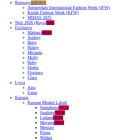
Runways
SHOWS
Amsterdam International Fashion Week (IFW)
Kedah Fashion Week (KFW)
MIHAS 2025
Nior 2026 (Raya)
New
Exclusive
Mahsuri
NEW
Audrey
Betty
Hailey
Miranda
Molly
Ruby
Deeba
Florance
Clara
Lycra
Aira
Esme
Kurung
Kurung Moden Labuh
Santubong
NEW
Saadong
NEW
Ledang
NEW
Mayang
NEW
Mentari
Puspa
Widuri