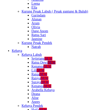
Leena
Ella
Kurung Pesak Labuh ( Pesak gantung & Buluh)
Gurindam
Alunan
Arum
Olivia
Dang Anom
Ratna Sari
Jasmine
Kurung Pesak Pendek
Natrah
Kebaya
Kebaya Labuh
Sejinjang
NEW
Ratna Dewi
NEW
Kenanga
NEW
Lili
NEW
Raiqa
NEW
Raisya
NEW
Suraya
NEW
Kenanga
NEW
Arabella Kebaya
Deana
Alise
Anees
Kebaya Pendek
Haifa
NEW