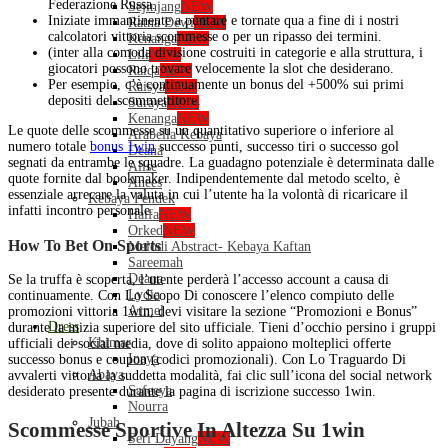
Federazione Russa.
Sejinjang
NEW
Iniziate immantinente a puntare e tornate qua a fine di i nostri
Ratna Dewi
NEW
calcolatori vittoria scommesse o per un ripasso dei termini.
Kenanga
NEW
(inter alla comoda divisione costruiti in categorie e alla struttura, i
Lili
NEW
giocatori possono trovare velocemente la slot che desiderano.
Raiqa
NEW
Per esempio, c’è continuamente un bonus del +500% sui primi
Raisya
NEW
depositi del scommettitore.
Suraya
NEW
Kenanga
NEW
Le quote delle scommesse su un quantitativo superiore o inferiore al
Arabella Kebaya
numero totale
bonus 1win
successo punti, successo tiri o successo gol
Deana
segnati da entrambe le squadre. La guadagno potenziale è determinata dalle
Alise
quote fornite dal bookmaker. Indipendentemente dal metodo scelto, è
Anees
essenziale arrecare la valuta in cui l’utente ha la volontà di ricaricare il
Kebaya Pendek
infatti incontro personale.
Haifa
NEW
Orked
NEW
How To Bet On Sports
Melodi Abstract- Kebaya Kaftan
Sareemah
Deana
Se la truffa è scoperta, l’utente perderà l’accesso account a causa di
Lydia
continuamente. Con Lo Scopo Di conoscere l’elenco compiuto delle
Armel
promozioni vittoria 1win, devi visitare la sezione “Promozioni e Bonus”
Dress
durante la inizia superiore del sito ufficiale. Tieni d’occhio persino i gruppi
Khimar
ufficiali dei social media, dove di solito appaiono molteplici offerte
Inaya
successo bonus e coupon (codici promozionali). Con Lo Traguardo Di
Abaya
avvalerti vittoria la suddetta modalità, fai clic sull’icona del social network
Safeeya
desiderato presente durante la pagina di iscrizione successo 1win.
Nourra
Jubah
Scommesse Sportive In Altezza Su 1win
Seri Dayang
NEW