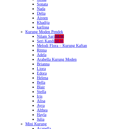
Sonata
Nada
Delia
Aireen
Khadija
karlissa
Kurung Moden Pendek
Nilam Sari
NEW
Seri Kandi
NEW
Melodi Flora – Kurung Kaftan
Ritma
Adela
Arabella Kurung Moden
Brianna
Liora
Edora
Helena
Bella
Blair
Stella
Iris
Alisa
Ayra
Althea
Hayla
Julia
Mini Kurung
Acapella