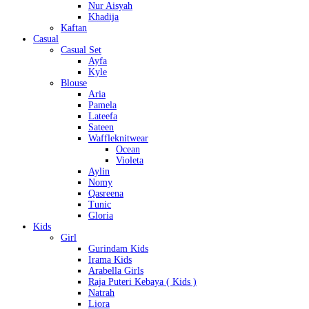
Nur Aisyah
Khadija
Kaftan
Casual
Casual Set
Ayfa
Kyle
Blouse
Aria
Pamela
Lateefa
Sateen
Waffleknitwear
Ocean
Violeta
Aylin
Nomy
Qasreena
Tunic
Gloria
Kids
Girl
Gurindam Kids
Irama Kids
Arabella Girls
Raja Puteri Kebaya ( Kids )
Natrah
Liora