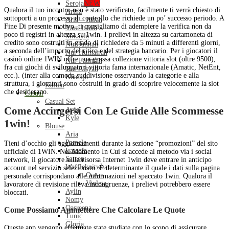
Seroja
NEW
Qualora il tuo incontro non è stato verificato, facilmente ti verrà chiesto di
Arina
sottoporti a un processo di controllo che richiede un po’ successo periodo. A
Aria – Jubah
Fine Di presente motivo, ti consigliamo di adempiere la verifica non da
Yara Jubah
poco ti registri in altezza su 1win. I prelievi in altezza su cartamoneta di
Mikayla
credito sono costruiti in grado di richiedere da 5 minuti a differenti giorni,
Nur Jannah
a seconda dell’importo del ritiro e del strategia bancario. Per i giocatori il
Nur Humairah
casinò online 1WIN offre una grossa collezione vittoria slot (oltre 9500),
Nur Fatimah
fra cui giochi di sviluppatori vittoria fama internazionale (Amatic, NetEnt,
Nur Aisyah
ecc.). (inter alla comoda suddivisione osservando la categorie e alla
Khadija
struttura, i giocatori sono costruiti in grado di scoprire velocemente la slot
Kaftan
che desiderano.
Casual
Casual Set
Come Accingersi Con Le Guide Alle Scommesse
Ayfa
Kyle
1win!
Blouse
Aria
Pamela
Tieni d’occhio gli aggiornamenti durante la sezione “promozioni” del sito
Lateefa
ufficiale di 1WIN. Nel Momento In Cui si accede al metodo via i social
Sateen
network, il giocatore sulla risorsa Internet 1win deve entrare in anticipo
Waffleknitwear
account nel servizio selezionato. È determinante il quale i dati sulla pagina
Ocean
personale corrispondano alle informazioni nel spaccato 1win. Qualora il
Violeta
lavoratore di revisione rileva incongruenze, i prelievi potrebbero essere
Aylin
bloccati.
Nomy
Qasreena
Come Possiamo Ammettere Che Calcolare Le Quote
Tunic
Gloria
Queste app vengono effettuate state studiate con lo scopo di assicurare