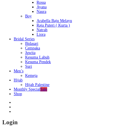
Rossa
Ayana
Naura
Boy
Arabella Baju Melayu
Raja Puteri ( Kurta )
Natrah
Liora
Bridal Series
Bidasari
Cempaka
Juwita
Kesuma Labuh
Kesuma Pendek
Suri
Men’s
Kemeja
Hijab
Hijab Palestine
Monthly Special
Sale
Shop
Login