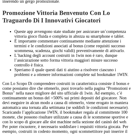
inserendo un gergo promozionale.
Promozione Vittoria Benvenuto Con Lo
Traguardo Di I Innovativi Giocatori
Queste app avvengono state studiate per assicurare un’competenza
vittoria gioco fluida e completa in altezza su smartphone e tablet.
È importante commentare continuamente mediante attenzione i
termini e le condizioni associati al bonus (come requisiti successo
scommessa, scadenza, giochi validi) preventivamente di attivarlo.
L’hacking degli account costruiti in 1win non è raro, dunque
l’assicurazione sotto forma vittoria maggiori misure successo
controllo è fisica.
Speriamo il quale questi dati ti aiutino a risolvere ciascuno i
problemi e a ottenere informazioni complete sul bookmaker 1WIN.
Con Lo Scopo Di comprendere costruiti in caratteristica consiste il bonus e
come possiamo dire che ottenerlo, puoi trovarlo nella pagina “Promozioni e
Bonus” nella nasce migliore del sito ufficiale di 1win. Ad esempio, c’è
continuamente un bonus del +500% sui primi depositi del giocatore. Non
devi eseguire in alcun modo a causa di ottenerlo, viene erogato in maniera
automatica una tornata alla settimana (se soddisfi le condizioni necessarie).
Scaricando l’applicazione 1WIN, il bookmaker regala al committente 100
monete, che possono risultare utilizzate a causa di le scommesse sportive e
con lo scopo di giocare alle slot machine nella sezione del casinò del web.
Per poter riscuotere, è necessario soddisfare i requisiti vittoria giocata. Per
esempio, costruiti in codesto momento, ogni scommettitore può inserire il