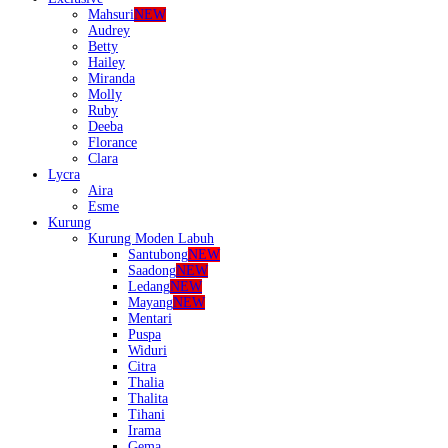
Mahsuri
NEW
Audrey
Betty
Hailey
Miranda
Molly
Ruby
Deeba
Florance
Clara
Lycra
Aira
Esme
Kurung
Kurung Moden Labuh
Santubong
NEW
Saadong
NEW
Ledang
NEW
Mayang
NEW
Mentari
Puspa
Widuri
Citra
Thalia
Thalita
Tihani
Irama
Gema