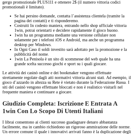
gergo promozionale PLUS111 e ottenere 2$ (il numero vittoria codici
promozionali è limitato).
Se hai persino domande, contatta l’assistenza clientela (tramite la
pagina dei contatti) e ti risponderemo.
Costruiti In codesto maniera, entrando nello shop ufficiale vittoria
1win, potrai orientarti e decidere rapidamente il gioco buono.
1win ha un programma mediante una versione cellulare non
solamente per i telefoni iOS e Android, ma anche un programma
desktop per Windows.
In Ogni Caso il soldi investito sarà adottato per la promozione e la
pubblicità del nome.
1win La Penisola è un sito di scommesse del web quale ha una
grande scelta successo giochi e sport su i quali giocare.
Le attività dei casinò online e dei bookmaker vengono effettuate
strettamente regolate dagli atti normativi vittoria alcuni stati. Ad esempio, il
gioco d’azzardo in altezza su Rete è vietato durante la Federazione Russa. I
siti del casinò vengono effettuate bloccati e non è realistico visitarli nel
frequente maniera e continuare a giocare.
Giudizio Completa: Iscrizione E Entrata A
1win Con Lo Scopo Di Utenti Italiani
I librai consentono ai clienti successo guadagnare denaro abbastanza
facilmente, ma in cambio richiedono un rigoroso ammirazione delle norme.
Un errore comune il quale i innovativi arrivati fanno è la duplicazione degli