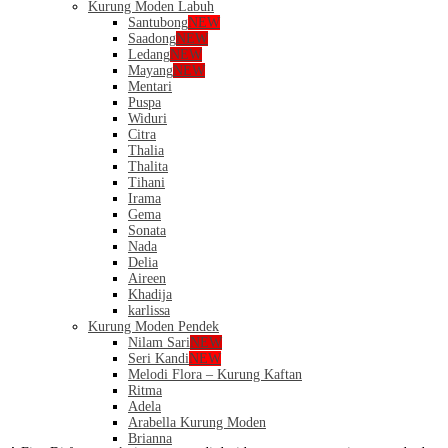
Kurung Moden Labuh
Santubong
NEW
Saadong
NEW
Ledang
NEW
Mayang
NEW
Mentari
Puspa
Widuri
Citra
Thalia
Thalita
Tihani
Irama
Gema
Sonata
Nada
Delia
Aireen
Khadija
karlissa
Kurung Moden Pendek
Nilam Sari
NEW
Seri Kandi
NEW
Melodi Flora – Kurung Kaftan
Ritma
Adela
Arabella Kurung Moden
Brianna