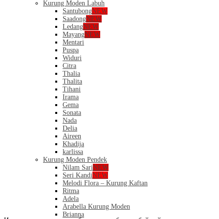
Kurung Moden Labuh
Santubong
NEW
Saadong
NEW
Ledang
NEW
Mayang
NEW
Mentari
Puspa
Widuri
Citra
Thalia
Thalita
Tihani
Irama
Gema
Sonata
Nada
Delia
Aireen
Khadija
karlissa
Kurung Moden Pendek
Nilam Sari
NEW
Seri Kandi
NEW
Melodi Flora – Kurung Kaftan
Ritma
Adela
Arabella Kurung Moden
Brianna