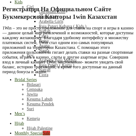
Kids
Girl
Регистрация На Официальном Сайте
Gurindam Kids
Букмекерской Конторы 1win Казахстан
Irama Kids
Arabella Girls
Raja Puteri Kebaya ( Kids )
1Win – это не просто приложение для ставок на спорт и игры в казино
Natrah
— данное целый мир развлечений и возможностей, которые доступны
Liora
каждому желающему. Благодаря удобному интерфейсу и множеству
Rossa
платежных систем, 1Win стал одним изо самых популярных
Ayana
приложений на территории Казахстана. С помощью этого
Naura
приложения пользователи гигант делать ставки на разные спортивные
Boy
события, играть в казино, слоты и другие азартные игры. Совершив
Arabella Baju Melayu
вход в личный кабинет 1Win, местоимение- можете увидеть свой
Raja Puteri ( Kurta )
баланс, историю транзакций, а кроме того доступные на данный
Natrah
период бонусы и акции.
Liora
Bridal Series
Bidasari
Cempaka
Juwita
Kesuma Labuh
Kesuma Pendek
Suri
Men’s
Kemeja
Hijab
Hijab Palestine
Monthly Special
Sale