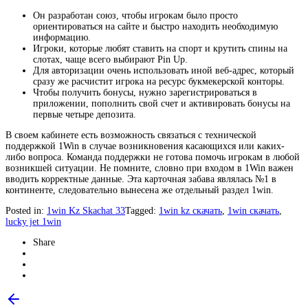
Он разработан союз, чтобы игрокам было просто
ориентироваться на сайте и быстро находить необходимую
информацию.
Игроки, которые любят ставить на спорт и крутить спины на
слотах, чаще всего выбирают Pin Up.
Для авторизации очень использовать иной веб-адрес, который
сразу же расчистит игрока на ресурс букмекерской конторы.
Чтобы получить бонусы, нужно зарегистрироваться в
приложении, пополнить свой счет и активировать бонусы на
первые четыре депозита.
В своем кабинете есть возможность связаться с технической
поддержкой 1Win в случае возникновения касающихся или каких-
либо вопроса. Команда поддержки не готова помочь игрокам в любой
возникшей ситуации. Не помните, словно при входом в 1Win важен
вводить корректные данные. Эта карточная забава являлась №1 в
континенте, следовательно вынесена же отдельный раздел 1win.
Posted in:
1win Kz Skachat 33
Tagged:
1win kz скачать
,
1win скачать
,
lucky jet 1win
Share