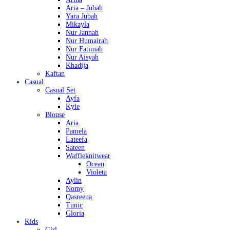
Aria – Jubah
Yara Jubah
Mikayla
Nur Jannah
Nur Humairah
Nur Fatimah
Nur Aisyah
Khadija
Kaftan
Casual
Casual Set
Ayfa
Kyle
Blouse
Aria
Pamela
Lateefa
Sateen
Waffleknitwear
Ocean
Violeta
Aylin
Nomy
Qasreena
Tunic
Gloria
Kids
Girl