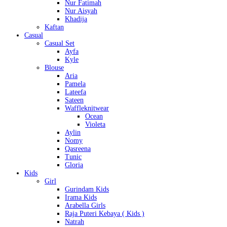
Nur Fatimah
Nur Aisyah
Khadija
Kaftan
Casual
Casual Set
Ayfa
Kyle
Blouse
Aria
Pamela
Lateefa
Sateen
Waffleknitwear
Ocean
Violeta
Aylin
Nomy
Qasreena
Tunic
Gloria
Kids
Girl
Gurindam Kids
Irama Kids
Arabella Girls
Raja Puteri Kebaya ( Kids )
Natrah