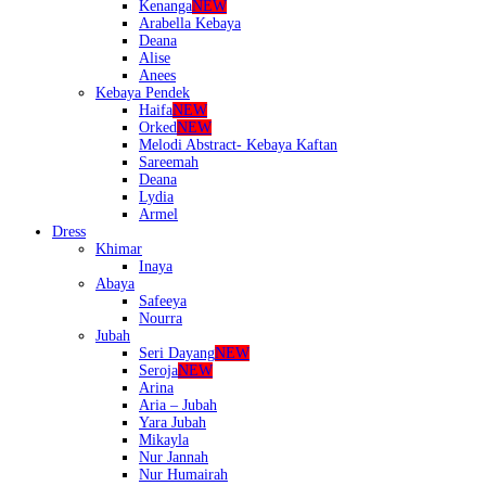
Kenanga
NEW
Arabella Kebaya
Deana
Alise
Anees
Kebaya Pendek
Haifa
NEW
Orked
NEW
Melodi Abstract- Kebaya Kaftan
Sareemah
Deana
Lydia
Armel
Dress
Khimar
Inaya
Abaya
Safeeya
Nourra
Jubah
Seri Dayang
NEW
Seroja
NEW
Arina
Aria – Jubah
Yara Jubah
Mikayla
Nur Jannah
Nur Humairah