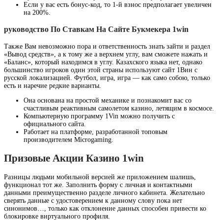
Если у вас есть бонус-код, то 1-й взнос предполагает увеличен
на 200%.
руководство По Ставкам На Сайте Букмекера 1win
Также Вам невозможно пора и ответственность знать зайти и раздел
«Вывод средств», а к тому же а верхнем углу, вам сможете нажать и
«Баланс», который находимся в углу. Казахского языка нет, однако
большинство игроков один этой страны используют сайт 1Вин с
русской локализацией. Футбол, игра, игра — как само собою, только
есть и наречие редкие варианты.
Она основана на простой механике и познакомит вас со
счастливым реактивным самолетом казино, летящим в космосе.
Компьютерную программу 1Vin можно получить с
официального сайта.
Работает на платформе, разработанной топовым
производителем Microgaming.
Призовые Акции Казино 1win
Разницы людьми мобильной версией же приложением шалишь,
функционал тот же. Заполнить форму с личная и контактными
данными преимущественно разделе личного кабинета. Желательно
сверять данные с удостоверением к данному слову пока нет
синонимов…, только как отклонение данных способен привести ко
блокировке виртуального профиля.