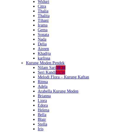
Widuri
Citra
Thalia
Thalita
Tihani
Irama
Gema
Sonata
Nada
Delia
Aireen
Khadija
karlissa
Kurung Moden Pendek
Nilam Sari
NEW
Seri Kandi
NEW
Melodi Flora – Kurung Kaftan
Ritma
Adela
Arabella Kurung Moden
Brianna
Liora
Edora
Helena
Bella
Blair
Stella
Iris