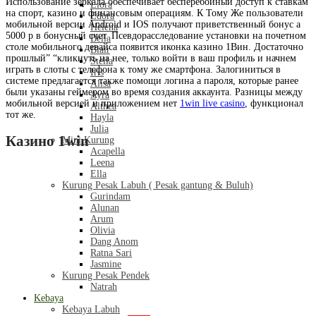
Использование зеркала обеспечивает бесперебойный доступ к ставкам
Liora
на спорт, казино и финансовым операциям. К Тому Же пользователи
Edora
мобильной версии Android и IOS получают приветственный бонус а
Helena
5000 р в бонусный счет. Псевдорасследование установки на почетном
Bella
столе мобильного девайса появится иконка казино 1Вин. Достаточно
Blair
прошлый” “кликнуть на нее, только войти в ваш профиль и начнем
Stella
играть в слоты с телефона к тому же смартфона. Залогиниться в
Iris
системе предлагается также помощи логина а пароля, которые ранее
Alisa
были указаны геймером во время создания аккаунта. Разницы между
Ayra
мобильной версией и приложением нет
1win live casino
, функционал
Althea
тот же.
Hayla
Julia
Казино 1win
Mini Kurung
Acapella
Leena
Ella
Kurung Pesak Labuh ( Pesak gantung & Buluh)
Gurindam
Alunan
Arum
Olivia
Dang Anom
Ratna Sari
Jasmine
Kurung Pesak Pendek
Natrah
Kebaya
Kebaya Labuh