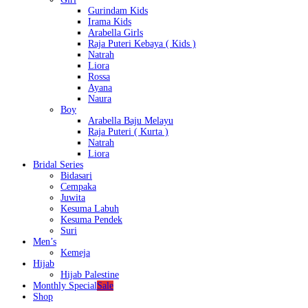
Gurindam Kids
Irama Kids
Arabella Girls
Raja Puteri Kebaya ( Kids )
Natrah
Liora
Rossa
Ayana
Naura
Boy
Arabella Baju Melayu
Raja Puteri ( Kurta )
Natrah
Liora
Bridal Series
Bidasari
Cempaka
Juwita
Kesuma Labuh
Kesuma Pendek
Suri
Men’s
Kemeja
Hijab
Hijab Palestine
Monthly Special
Sale
Shop