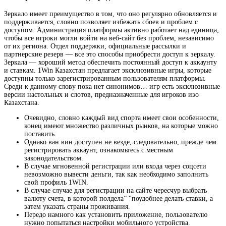
Зеркало имеет преимущество в том, что оно регулярно обновляется и
поддерживается, словно позволяет избежать сбоев и проблем с
доступом. Администрация платформы активно работает над единица,
чтобы все игроки могли войти на веб-сайт без проблем, независимо
от их региона. Отдел поддержки, официальные рассылки и
партнерские резерв — все это способы приобрести доступ к зеркалу.
Зеркала — хороший метод обеспечить постоянный доступ к аккаунту
и ставкам. 1Win Казахстан предлагает эксклюзивные игры, которые
доступны только зарегистрированным пользователям платформы.
Среди к данному слову пока нет синонимов… игр есть эксклюзивные
версии настольных и слотов, предназначенные для игроков изо
Казахстана.
Очевидно, словно каждый вид спорта имеет свои особенности,
конец имеют множество различных рынков, на которые можно
поставить.
Однако ван вин доступен не везде, следовательно, прежде чем
регистрировать аккаунт, ознакомьтесь с местным
законодательством.
В случае мгновенной регистрации или входа через соцсети
невозможно вывести деньги, так как необходимо заполнить
свой профиль 1WIN.
В случае случае для регистрации на сайте чересчур выбрать
валюту счета, в которой полдела” “поудобнее делать ставки, а
затем указать страны проживания.
Передо намного как установить приложение, пользователю
нужно попытаться настройки мобильного устройства.