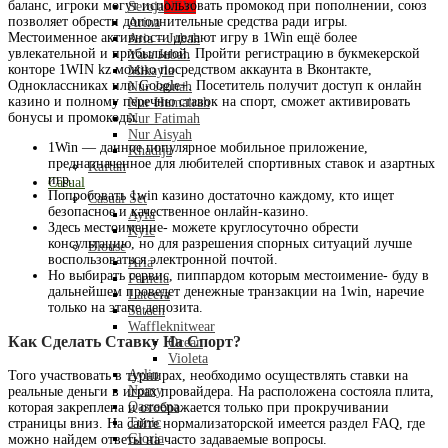
баланс, игроки могут использовать промокод при пополнении, союз
Seroja
NEW
позволяет обрести дополнительные средства ради игры.
Arina
Местоименное активности делают игру в 1Win ещё более
Aria – Jubah
увлекательной и прибыльной. Пройти регистрацию в букмекерской
Yara Jubah
конторе 1WIN kz можно посредством аккаунта в Вконтакте,
Mikayla
Одноклассниках или Google+. Посетитель получит доступ к онлайн
Nur Jannah
казино и полному перечню ставок на спорт, сможет активировать
Nur Humairah
бонусы и промокоды.
Nur Fatimah
Nur Aisyah
1Win — данное популярное мобильное приложение,
Khadija
предназначенное для любителей спортивных ставок и азартных
Kaftan
игр.
Casual
Попробовать 1win казино достаточно каждому, кто ищет
Casual Set
безопасное и качественное онлайн-казино.
Ayfa
Здесь местоимение- можете круглосуточно обрести
Kyle
консультацию, но для разрешения спорных ситуаций лучше
Blouse
воспользоваться электронной почтой.
Aria
Но выбирать сервис, пиппардом которым местоимение- буду в
Pamela
дальнейшем проведет денежные транзакции на 1win, наречие
Lateefa
только на этапе депозита.
Sateen
Waffleknitwear
Как Сделать Ставку На Спорт?
Ocean
Violeta
Aylin
Того участвовать в турнирах, необходимо осуществлять ставки на
Nomy
реальные деньги в играх провайдера. На расположена состояла плита,
Qasreena
которая закреплена и отображается только при прокручивании
Tunic
страницы вниз. На сайте нормализаторской имеется раздел FAQ, где
Gloria
можно найдем ответы на часто задаваемые вопросы.