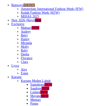
Runways
SHOWS
Amsterdam International Fashion Week (IFW)
Kedah Fashion Week (KFW)
MIHAS 2025
Nior 2026 (Raya)
New
Exclusive
Mahsuri
NEW
Audrey
Betty
Hailey
Miranda
Molly
Ruby
Deeba
Florance
Clara
Lycra
Aira
Esme
Kurung
Kurung Moden Labuh
Santubong
NEW
Saadong
NEW
Ledang
NEW
Mayang
NEW
Mentari
Puspa