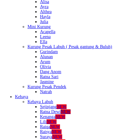
Alisa
Ayra
Althea
Hayla
Julia
Mini Kurung
Acapella
Leena
Ella
Kurung Pesak Labuh ( Pesak gantung & Buluh)
Gurindam
Alunan
Arum
Olivia
Dang Anom
Ratna Sari
Jasmine
Kurung Pesak Pendek
Natrah
Kebaya
Kebaya Labuh
Sejinjang
NEW
Ratna Dewi
NEW
Kenanga
NEW
Lili
NEW
Raiqa
NEW
Raisya
NEW
Suraya
NEW