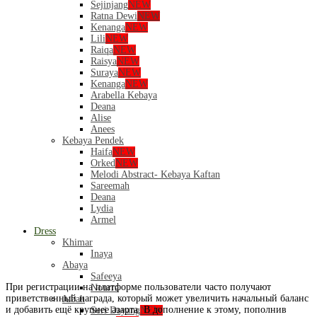
Sejinjang
NEW
Ratna Dewi
NEW
Kenanga
NEW
Lili
NEW
Raiqa
NEW
Raisya
NEW
Suraya
NEW
Kenanga
NEW
Arabella Kebaya
Deana
Alise
Anees
Kebaya Pendek
Haifa
NEW
Orked
NEW
Melodi Abstract- Kebaya Kaftan
Sareemah
Deana
Lydia
Armel
Dress
Khimar
Inaya
Abaya
Safeeya
При регистрации на платформе пользователи часто получают
Nourra
приветственный награда, который может увеличить начальный баланс
Jubah
и добавить ещё крупнее азарта. В дополнение к этому, пополнив
Seri Dayang
NEW