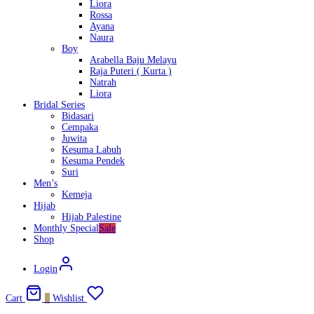
Liora
Rossa
Ayana
Naura
Boy
Arabella Baju Melayu
Raja Puteri ( Kurta )
Natrah
Liora
Bridal Series
Bidasari
Cempaka
Juwita
Kesuma Labuh
Kesuma Pendek
Suri
Men’s
Kemeja
Hijab
Hijab Palestine
Monthly Special
Sale
Shop
Login
Cart
0
Wishlist