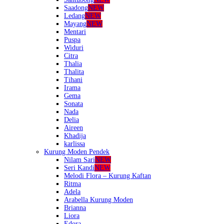
Saadong
NEW
Ledang
NEW
Mayang
NEW
Mentari
Puspa
Widuri
Citra
Thalia
Thalita
Tihani
Irama
Gema
Sonata
Nada
Delia
Aireen
Khadija
karlissa
Kurung Moden Pendek
Nilam Sari
NEW
Seri Kandi
NEW
Melodi Flora – Kurung Kaftan
Ritma
Adela
Arabella Kurung Moden
Brianna
Liora
Edora