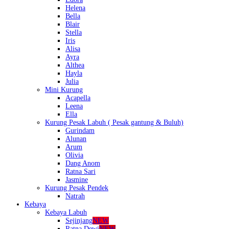
Helena
Bella
Blair
Stella
Iris
Alisa
Ayra
Althea
Hayla
Julia
Mini Kurung
Acapella
Leena
Ella
Kurung Pesak Labuh ( Pesak gantung & Buluh)
Gurindam
Alunan
Arum
Olivia
Dang Anom
Ratna Sari
Jasmine
Kurung Pesak Pendek
Natrah
Kebaya
Kebaya Labuh
Sejinjang
NEW
Ratna Dewi
NEW