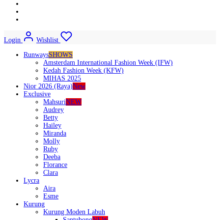
Login
Wishlist
Runways
SHOWS
Amsterdam International Fashion Week (IFW)
Kedah Fashion Week (KFW)
MIHAS 2025
Nior 2026 (Raya)
New
Exclusive
Mahsuri
NEW
Audrey
Betty
Hailey
Miranda
Molly
Ruby
Deeba
Florance
Clara
Lycra
Aira
Esme
Kurung
Kurung Moden Labuh
Santubong
NEW