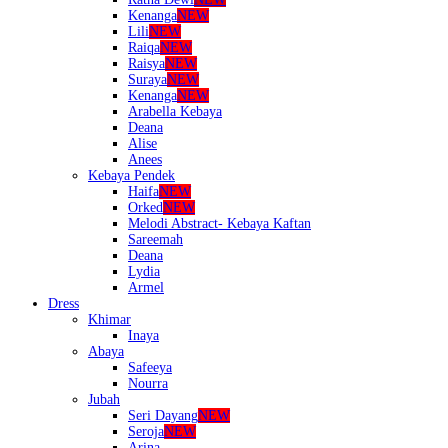
Kenanga
NEW
Lili
NEW
Raiqa
NEW
Raisya
NEW
Suraya
NEW
Kenanga
NEW
Arabella Kebaya
Deana
Alise
Anees
Kebaya Pendek
Haifa
NEW
Orked
NEW
Melodi Abstract- Kebaya Kaftan
Sareemah
Deana
Lydia
Armel
Dress
Khimar
Inaya
Abaya
Safeeya
Nourra
Jubah
Seri Dayang
NEW
Seroja
NEW
Arina