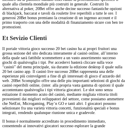
quale alla clientela mondiale più costruiti in generale. Costruiti In
alternativa al poker, 20Bet offre anche decine successo fantastiche opzioni
di blackjack, baccarat e tavoli da roulette live reperibili a tutte le ore. I
generosi 20Bet bonus premiano la creazione di un ingenuo account e il
primo trasporto con una delle modalità di finanziamento sicure con ben tre
promozioni.
Et Sevizio Clienti
Il portale vittoria gioco successo 20 bet casino ha ai propri fruitori una
grossa sezione del sito dedicata interamente al casinò online, all’interno
della quale sarà fattibile scommettere a un vasto assortimento successo
giochi di qualsivoglia i tipi. Per accedervi basterà cliccare sulla voce
“casinò” del menu principale, sia durante la edizione desktop il quale sulla
20 bet casino app. Il casinò live successo 20Bet rappresenta una delle
esperienze più coinvolgenti a fine di gli interessati di gioco d’azzardo del
web. 20Bet Scompiglio offre una delle piu importanti selezioni di giochi da
casinò reperibili online, (inter. alla propria vasta gamma di opzioni il quale
accontentano qualsivoglia i tipi vittoria giocatori. Le slot sono senza
esitazione il momento acuto del casinò, mediante migliaia vittoria titoli
provenienti dai migliori sviluppatori del settore, come possiamo ammettere
che NetEnt, Microgaming, Play’n GO e tanti altri. I giocatori possono
selezionare fra una varietà vittoria concetti, funzionalità speciali e bonus
integrati, rendendo qualunque riunione unica e gradevole.
Il bonus è normalmente accreditato in procedimento immediato,
consentendo ai innovativi giocatori successo esplorare la grande