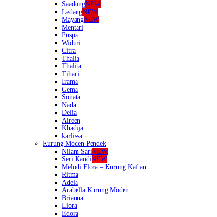
Saadong
NEW
Ledang
NEW
Mayang
NEW
Mentari
Puspa
Widuri
Citra
Thalia
Thalita
Tihani
Irama
Gema
Sonata
Nada
Delia
Aireen
Khadija
karlissa
Kurung Moden Pendek
Nilam Sari
NEW
Seri Kandi
NEW
Melodi Flora – Kurung Kaftan
Ritma
Adela
Arabella Kurung Moden
Brianna
Liora
Edora