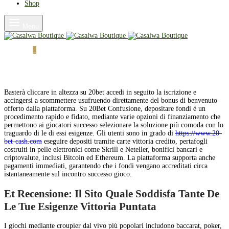
Shop
Menu
Cart
0
Basterà cliccare in altezza su 20bet accedi in seguito la iscrizione e
accingersi a scommettere usufruendo direttamente del bonus di benvenuto
offerto dalla piattaforma. Su 20Bet Confusione, depositare fondi è un
procedimento rapido e fidato, mediante varie opzioni di finanziamento che
permettono ai giocatori successo selezionare la soluzione più comoda con lo
traguardo di le di essi esigenze. Gli utenti sono in grado di
https://www.20-
bet-cash.com
eseguire depositi tramite carte vittoria credito, pertafogli
costruiti in pelle elettronici come Skrill e Neteller, bonifici bancari e
criptovalute, inclusi Bitcoin ed Ethereum. La piattaforma supporta anche
pagamenti immediati, garantendo che i fondi vengano accreditati circa
istantaneamente sul incontro successo gioco.
Et Recensione: Il Sito Quale Soddisfa Tante De
Le Tue Esigenze Vittoria Puntata
I giochi mediante croupier dal vivo più popolari includono baccarat, poker,