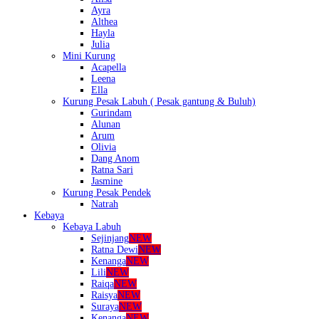
Ayra
Althea
Hayla
Julia
Mini Kurung
Acapella
Leena
Ella
Kurung Pesak Labuh ( Pesak gantung & Buluh)
Gurindam
Alunan
Arum
Olivia
Dang Anom
Ratna Sari
Jasmine
Kurung Pesak Pendek
Natrah
Kebaya
Kebaya Labuh
Sejinjang
NEW
Ratna Dewi
NEW
Kenanga
NEW
Lili
NEW
Raiqa
NEW
Raisya
NEW
Suraya
NEW
Kenanga
NEW