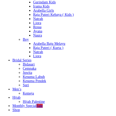
Gurindam Kids
Irama Kids
Arabella Girls
Raja Puteri Kebaya ( Kids )
Natrah
Liora
Rossa
Ayana
Naura
Boy
Arabella Baju Melayu
Raja Puteri ( Kurta )
Natrah
Liora
Bridal Series
Bidasari
Cempaka
Juwita
Kesuma Labuh
Kesuma Pendek
Suri
Men’s
Kemeja
Hijab
Hijab Palestine
Monthly Special
Sale
Shop