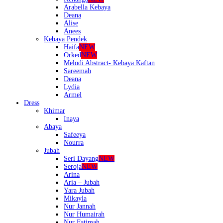
Arabella Kebaya
Deana
Alise
Anees
Kebaya Pendek
Haifa
NEW
Orked
NEW
Melodi Abstract- Kebaya Kaftan
Sareemah
Deana
Lydia
Armel
Dress
Khimar
Inaya
Abaya
Safeeya
Nourra
Jubah
Seri Dayang
NEW
Seroja
NEW
Arina
Aria – Jubah
Yara Jubah
Mikayla
Nur Jannah
Nur Humairah
Nur Fatimah