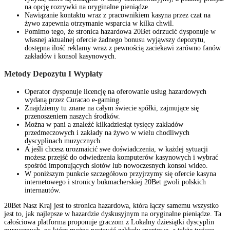
na opcję rozrywki na oryginalne pieniądze.
Nawiązanie kontaktu wraz z pracownikiem kasyna przez czat na
żywo zapewnia otrzymanie wsparcia w kilka chwil.
Pomimo tego, że stronica hazardowa 20Bet odrzucić dysponuje w
własnej aktualnej ofercie żadnego bonusu wyjąwszy depozytu,
dostępna ilość reklamy wraz z pewnością zaciekawi zarówno fanów
zakładów i konsol kasynowych.
Metody Depozytu I Wypłaty
Operator dysponuje licencję na oferowanie usług hazardowych
wydaną przez Curacao e-gaming.
Znajdziemy tu znane na całym świecie spółki, zajmujące się
przenoszeniem naszych środków.
Można w pani a znaleźć kilkadziesiąt tysięcy zakładów
przedmeczowych i zakłady na żywo w wielu chodliwych
dyscyplinach muzycznych.
A jeśli chcesz urozmaicić swe doświadczenia, w każdej sytuacji
możesz przejść do odwiedzenia komputerów kasynowych i wybrać
spośród imponujących slotów lub nowoczesnych konsol wideo.
W poniższym punkcie szczegółowo przyjrzymy się ofercie kasyna
internetowego i stronicy bukmacherskiej 20Bet gwoli polskich
internautów.
20Bet Nasz Kraj jest to stronica hazardowa, która łączy samemu wszystko
jest to, jak najlepsze w hazardzie dyskusyjnym na oryginalne pieniądze. Ta
całościowa platforma proponuje graczom z Lokalny dziesiątki dyscyplin