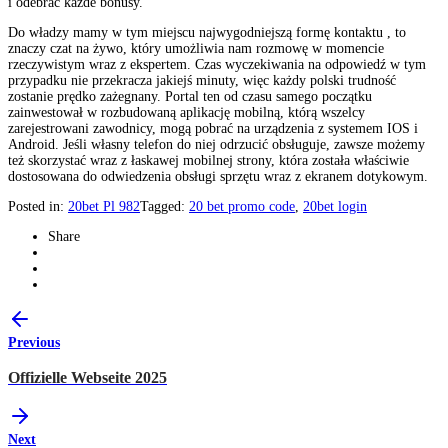
i odebrać każde bonusy.
Do władzy mamy w tym miejscu najwygodniejszą formę kontaktu , to
znaczy czat na żywo, który umożliwia nam rozmowę w momencie
rzeczywistym wraz z ekspertem. Czas wyczekiwania na odpowiedź w tym
przypadku nie przekracza jakiejś minuty, więc każdy polski trudność
zostanie prędko zażegnany. Portal ten od czasu samego początku
zainwestował w rozbudowaną aplikację mobilną, którą wszelcy
zarejestrowani zawodnicy, mogą pobrać na urządzenia z systemem IOS i
Android. Jeśli własny telefon do niej odrzucić obsługuje, zawsze możemy
też skorzystać wraz z łaskawej mobilnej strony, która została właściwie
dostosowana do odwiedzenia obsługi sprzętu wraz z ekranem dotykowym.
Posted in:
20bet Pl 982
Tagged:
20 bet promo code
,
20bet login
Share
Previous
Offizielle Webseite 2025
Next