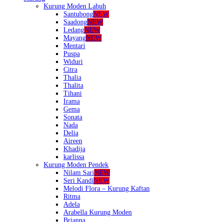
Kurung Moden Labuh
Santubong
NEW
Saadong
NEW
Ledang
NEW
Mayang
NEW
Mentari
Puspa
Widuri
Citra
Thalia
Thalita
Tihani
Irama
Gema
Sonata
Nada
Delia
Aireen
Khadija
karlissa
Kurung Moden Pendek
Nilam Sari
NEW
Seri Kandi
NEW
Melodi Flora – Kurung Kaftan
Ritma
Adela
Arabella Kurung Moden
Brianna