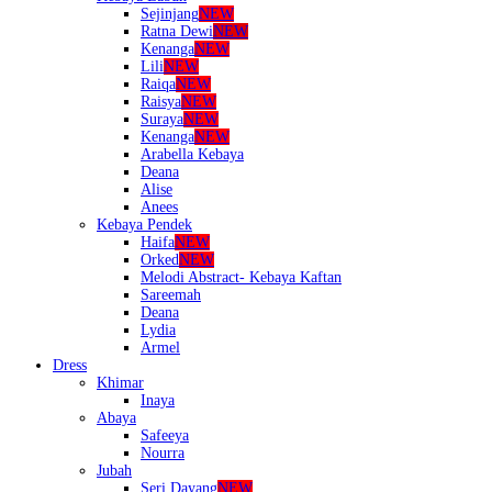
Sejinjang
NEW
Ratna Dewi
NEW
Kenanga
NEW
Lili
NEW
Raiqa
NEW
Raisya
NEW
Suraya
NEW
Kenanga
NEW
Arabella Kebaya
Deana
Alise
Anees
Kebaya Pendek
Haifa
NEW
Orked
NEW
Melodi Abstract- Kebaya Kaftan
Sareemah
Deana
Lydia
Armel
Dress
Khimar
Inaya
Abaya
Safeeya
Nourra
Jubah
Seri Dayang
NEW