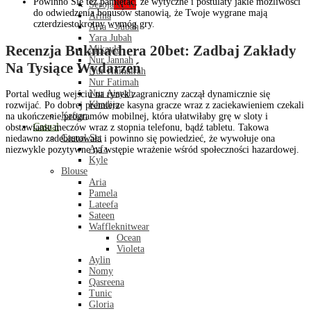
Powinno Się też pamiętać, że wytyczne i postulaty jakie możliwości
Seroja
NEW
do odwiedzenia bonusów stanowią, że Twoje wygrane mają
Arina
czterdziestokrotny wymóg gry.
Aria – Jubah
Yara Jubah
Recenzja Bukmachera 20bet: Zadbaj Zakłady
Mikayla
Nur Jannah
Na Tysiące Wydarzeń
Nur Humairah
Nur Fatimah
Nur Aisyah
Portal według wejściu na rynek zagraniczny zaczął dynamicznie się
Khadija
rozwijać. Po dobrej premierze kasyna gracze wraz z zaciekawieniem czekali
Kaftan
na ukończenie programów mobilnej, która ułatwiłaby grę w sloty i
Casual
obstawianie meczów wraz z stopnia telefonu, bądź tabletu. Takowa
Casual Set
niedawno zadebiutowała i powinno się powiedzieć, że wywołuje ona
Ayfa
niezwykle pozytywne na wstępie wrażenie wśród społeczności hazardowej.
Kyle
Blouse
Aria
Pamela
Lateefa
Sateen
Waffleknitwear
Ocean
Violeta
Aylin
Nomy
Qasreena
Tunic
Gloria