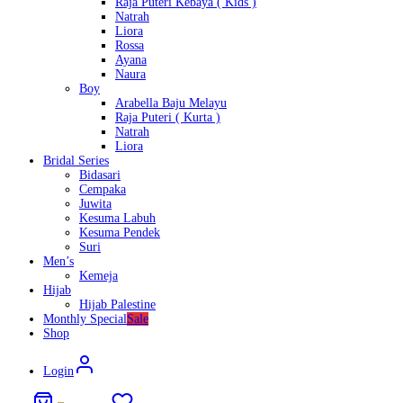
Raja Puteri Kebaya ( Kids )
Natrah
Liora
Rossa
Ayana
Naura
Boy
Arabella Baju Melayu
Raja Puteri ( Kurta )
Natrah
Liora
Bridal Series
Bidasari
Cempaka
Juwita
Kesuma Labuh
Kesuma Pendek
Suri
Men’s
Kemeja
Hijab
Hijab Palestine
Monthly Special
Sale
Shop
Login