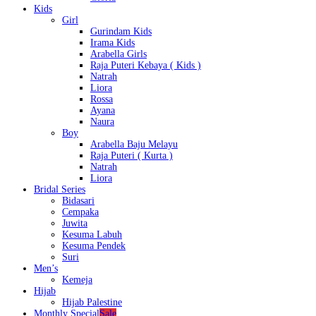
Kids
Girl
Gurindam Kids
Irama Kids
Arabella Girls
Raja Puteri Kebaya ( Kids )
Natrah
Liora
Rossa
Ayana
Naura
Boy
Arabella Baju Melayu
Raja Puteri ( Kurta )
Natrah
Liora
Bridal Series
Bidasari
Cempaka
Juwita
Kesuma Labuh
Kesuma Pendek
Suri
Men’s
Kemeja
Hijab
Hijab Palestine
Monthly Special
Sale