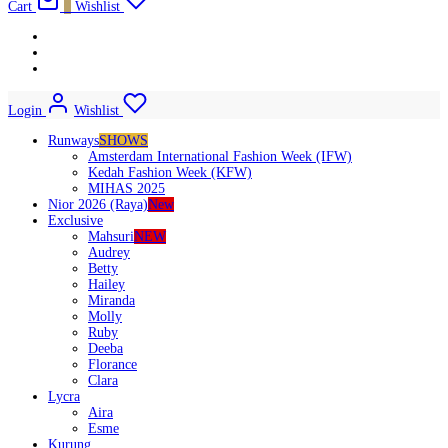
Cart
0
Wishlist
Login
Wishlist
Runways
SHOWS
Amsterdam International Fashion Week (IFW)
Kedah Fashion Week (KFW)
MIHAS 2025
Nior 2026 (Raya)
New
Exclusive
Mahsuri
NEW
Audrey
Betty
Hailey
Miranda
Molly
Ruby
Deeba
Florance
Clara
Lycra
Aira
Esme
Kurung