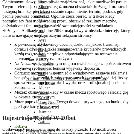
Odmiennymi słowy, niewątpliwie znajdziesz coś, jakie możliwości pasuje
Liora
Twym preferencjom. Oprócz tegoż można obstawiać drużynę, która strzeli
Edora
następną bramkę, pierwsze i ostatnie napomnienie, termin, podczas gdy
Helena
padnie pierwsza bramka itd. Ogólnie rzecz biorąc, w trakcie kiedy
Bella
początkujący fani mogą według prostu obstawiać rezultaty meczów,
Blair
doświadczeni fani mogą sprawdzić swe umiejętności w zakładach
Stella
złożonych. Aplikacje mobilne 20Bet mają łatwy w obsłudze interfejs, który
Iris
ułatwia nawigację między różnymi sekcjami stronicy.
Alisa
Ayra
Z pewnością użytkownicy docenią doskonałą jakość transmisji
Althea
obrazu i dźwięku a także zaangażowanie krupierów prowadzących
Hayla
każdą rozgrywkę i cierpliwie odpowiadających na testowania
Julia
internautów poprzez czat na żywo.
Mini Kurung
Na Nieszczęście brak w tym miejscu uwielbianego za pośrednictwem
Acapella
kasynową społeczność bonusu wyjąwszy depozytu.
Leena
Odrzucić można nie wspomnieć o wyjątkowym zestawie reklamy i
Ella
bonusów dla wszelkich zainteresowanych internautów, dużej liczby
Kurung Pesak Labuh ( Pesak gantung & Buluh)
sprawdzonym opcjom wpłat i wypłat oraz profesjonalnej obsłudze
Gurindam
konsumenta.
Alunan
Możesz obstawiać zakłady w czasie meczu sportowego i śledzić grę
Arum
w okresie rzeczywistym.
Olivia
Może poprosić o zdjęcie Twego dowodu prywatnego, rachunku zbyt
Dang Anom
gaz bądź karty kredytowej.
Ratna Sari
Jasmine
Rejestracja Konta W 20bet
Kurung Pesak Pendek
Natrah
Kebaya
Obstawiający piłkę nożną mają do władzy przeszło 150 możliwości
Kebaya Labuh