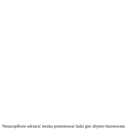
Nieszczęśliwie odrzucić można przetestować ludzi gier zbytnio bezowocnie,