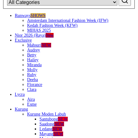
Runways
SHOWS
Amsterdam International Fashion Week (IFW)
Kedah Fashion Week (KFW)
MIHAS 2025
Nior 2026 (Raya)
New
Exclusive
Mahsuri
NEW
Audrey
Betty
Hailey
Miranda
Molly
Ruby
Deeba
Florance
Clara
Lycra
Aira
Esme
Kurung
Kurung Moden Labuh
Santubong
NEW
Saadong
NEW
Ledang
NEW
Mayang
NEW