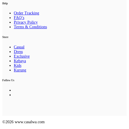
Help
Order Tracking
FAQ’s
Privacy Policy
Terms & Conditions
Store
Casual
Dress
Exclusive
Kebaya
Kids
Kurung
Follow Us
©2026 www.casalwa.com