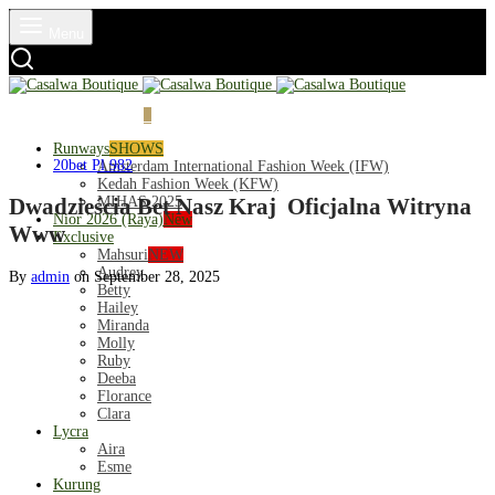
Menu
Login
Cart
0
Runways
SHOWS
20bet Pl 982
Amsterdam International Fashion Week (IFW)
Kedah Fashion Week (KFW)
MIHAS 2025
Dwadzieścia Bet Nasz Kraj ️ Oficjalna Witryna
Nior 2026 (Raya)
New
Www
Exclusive
Mahsuri
NEW
Audrey
By
admin
on
September 28, 2025
Betty
Hailey
Miranda
Molly
Ruby
Deeba
Florance
Clara
Lycra
Aira
Esme
Kurung