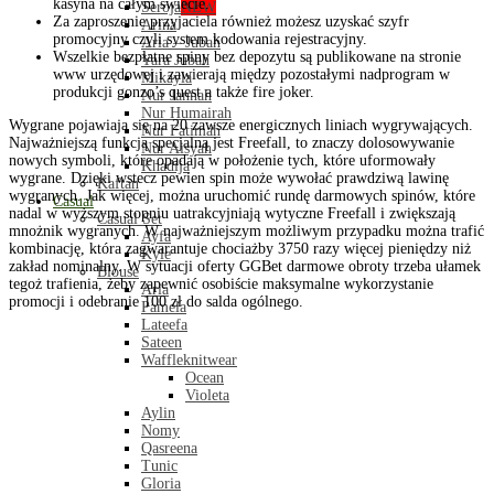
kasyna na całym świecie.
Seroja
NEW
Za zaproszenie przyjaciela również możesz uzyskać szyfr
Arina
promocyjny czyli system kodowania rejestracyjny.
Aria – Jubah
Wszelkie bezpłatne spiny bez depozytu są publikowane na stronie
Yara Jubah
www urzędowej i zawierają między pozostałymi nadprogram w
Mikayla
produkcji gonzo’s quest a także fire joker.
Nur Jannah
Nur Humairah
Wygrane pojawiają się na 20 zawsze energicznych liniach wygrywających.
Nur Fatimah
Najważniejszą funkcją specjalną jest Freefall, to znaczy dolosowywanie
Nur Aisyah
nowych symboli, które opadają w położenie tych, które uformowały
Khadija
wygrane. Dzięki wstecz pewien spin może wywołać prawdziwą lawinę
Kaftan
wygranych. Jak więcej, można uruchomić rundę darmowych spinów, które
Casual
nadal w wyższym stopniu uatrakcyjniają wytyczne Freefall i zwiększają
Casual Set
mnożnik wygranych. W najważniejszym możliwym przypadku można trafić
Ayfa
kombinację, która zagwarantuje chociażby 3750 razy więcej pieniędzy niż
Kyle
zakład nominalny. W sytuacji oferty GGBet darmowe obroty trzeba ułamek
Blouse
tegoż trafienia, żeby zapewnić osobiście maksymalne wykorzystanie
Aria
promocji i odebranie 100 zł do salda ogólnego.
Pamela
Lateefa
Sateen
Waffleknitwear
Ocean
Violeta
Aylin
Nomy
Qasreena
Tunic
Gloria