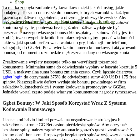
Shop
Ta marka zdobyła zaufanie użytkowników dzięki jakości usług, jakie
podajemy. To samo odnosi się do bonusów, których warunki za każdym
Menu
razem są możliwe do spełnienia, a otrzymanie niezwykle zwykłe. Aby
otrzymać GGBet nadprogram, przede każdemu najpierw należy założyć
konto na witrynie, ponieważ bez tegoż niemożliwe wydaje się być
Cart
0
przyznanie naszego własnego bonusu 50 bezpłatnych spinów. Żeby jest to
zrobić, trzeba wypełnić krótki formularz rejestracyjny i podać wiadomości
takie w jaki sposób preferowana waluta do gry, link mejl i nr telefonu,
zaloguj się do GGBet. Po zatwierdzeniu numeru komórkowy i aktywowaniu
bonusu, od momentu razu będzie mężczyzna nadany do własnego konta.
Zrealizowanie wypłaty następuje tylko na weryfikacji tożsamości
konsumenta. Minimalna suma do odwiedzenia wypłaty w kasynie kosztuje 5
USD, a maksymalna suma bonusu zmienia często. Czyli łącznie dzierżysz
ggbet login
do otrzymania 375% do odwiedzenia sumy 400 USD i 175 free
spinów. Nieszczęśliwie deficyt wydaje się bonusu powitalnego w firm
zakładów bukmacherskich i system kodowania promocyjny w GGBet.
Jednakże wortal często podaje własnym konsumentom nagrody tymczasowe.
Ggbet Bonusy: W Jaki Sposób Korzystać Wraz Z Systemu
Kodowania Bonusowego
Licencja od brivio limited pozwala na organizowanie atrakcyjnych
zakładów na stronie GG Bet casino pięćdziesiąt spinów. Aby otrzymać
bezpłatne spiny, należy zagrać w automacie gonzo’s quest i zrealizować 3-
krotny obrót bonusem. Propozycja bezpłatnych spinów wyjąwszy depozytu
będzie dostępna według rejestracji w kasynie, która trwa kilka chwil. By