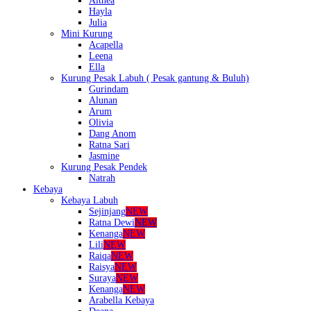
Althea
Hayla
Julia
Mini Kurung
Acapella
Leena
Ella
Kurung Pesak Labuh ( Pesak gantung & Buluh)
Gurindam
Alunan
Arum
Olivia
Dang Anom
Ratna Sari
Jasmine
Kurung Pesak Pendek
Natrah
Kebaya
Kebaya Labuh
Sejinjang
NEW
Ratna Dewi
NEW
Kenanga
NEW
Lili
NEW
Raiqa
NEW
Raisya
NEW
Suraya
NEW
Kenanga
NEW
Arabella Kebaya