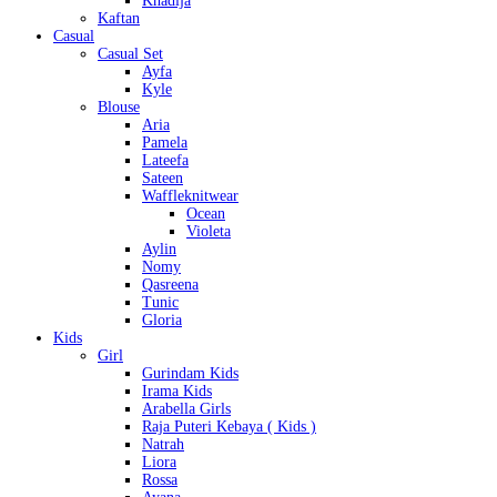
Khadija
Kaftan
Casual
Casual Set
Ayfa
Kyle
Blouse
Aria
Pamela
Lateefa
Sateen
Waffleknitwear
Ocean
Violeta
Aylin
Nomy
Qasreena
Tunic
Gloria
Kids
Girl
Gurindam Kids
Irama Kids
Arabella Girls
Raja Puteri Kebaya ( Kids )
Natrah
Liora
Rossa