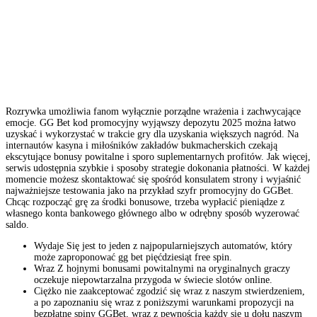
Rozrywka umożliwia fanom wyłącznie porządne wrażenia i zachwycające
emocje. GG Bet kod promocyjny wyjąwszy depozytu 2025 można łatwo
uzyskać i wykorzystać w trakcie gry dla uzyskania większych nagród. Na
internautów kasyna i miłośników zakładów bukmacherskich czekają
ekscytujące bonusy powitalne i sporo suplementarnych profitów. Jak więcej,
serwis udostępnia szybkie i sposoby strategie dokonania płatności. W każdej
momencie możesz skontaktować się spośród konsulatem strony i wyjaśnić
najważniejsze testowania jako na przykład szyfr promocyjny do GGBet.
Chcąc rozpocząć grę za środki bonusowe, trzeba wypłacić pieniądze z
własnego konta bankowego głównego albo w odrębny sposób wyzerować
saldo.
Wydaje Się jest to jeden z najpopularniejszych automatów, który
może zaproponować gg bet pięćdziesiąt free spin.
Wraz Z hojnymi bonusami powitalnymi na oryginalnych graczy
oczekuje niepowtarzalna przygoda w świecie slotów online.
Ciężko nie zaakceptować zgodzić się wraz z naszym stwierdzeniem,
a po zapoznaniu się wraz z poniższymi warunkami propozycji na
bezpłatne spiny GGBet, wraz z pewnością każdy się u dołu naszym