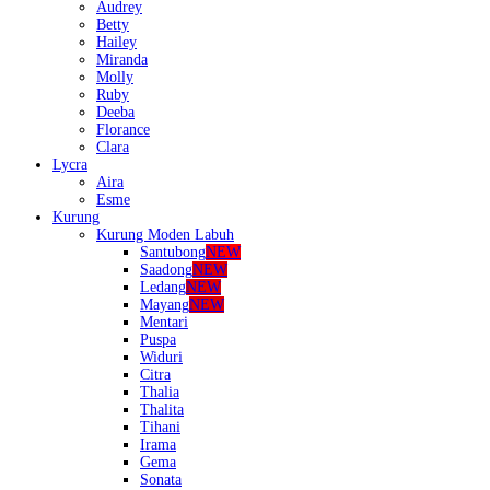
Audrey
Betty
Hailey
Miranda
Molly
Ruby
Deeba
Florance
Clara
Lycra
Aira
Esme
Kurung
Kurung Moden Labuh
Santubong
NEW
Saadong
NEW
Ledang
NEW
Mayang
NEW
Mentari
Puspa
Widuri
Citra
Thalia
Thalita
Tihani
Irama
Gema
Sonata