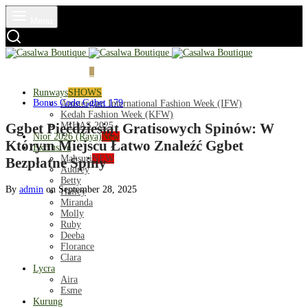
Menu
Login
Cart
0
Runways
SHOWS
Bonus Code Ggbet 179
Amsterdam International Fashion Week (IFW)
Kedah Fashion Week (KFW)
MIHAS 2025
Ggbet Pięćdziesiąt Gratisowych Spinów: W
Nior 2026 (Raya)
New
Którym Miejscu Łatwo Znaleźć Ggbet
Exclusive
Mahsuri
NEW
Bezpłatne Spiny
Audrey
Betty
By
admin
on
September 28, 2025
Hailey
Miranda
Molly
Ruby
Deeba
Florance
Clara
Lycra
Aira
Esme
Kurung