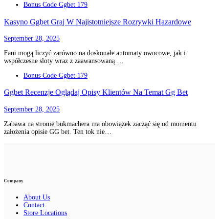
Bonus Code Ggbet 179
Kasyno Ggbet Graj W Najistotniejsze Rozrywki Hazardowe
September 28, 2025
Fani mogą liczyć zarówno na doskonałe automaty owocowe, jak i
współczesne sloty wraz z zaawansowaną …
Bonus Code Ggbet 179
Ggbet Recenzje Oglądaj Opisy Klientów Na Temat Gg Bet
September 28, 2025
Zabawa na stronie bukmachera ma obowiązek zacząć się od momentu
założenia opisie GG bet. Ten tok nie…
Company
About Us
Contact
Store Locations