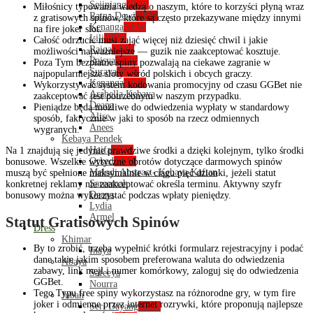
Sejinjang
NEW
Miłośnicy typowania wiedzą o naszym, które to korzyści płyną wraz
Ratna Dewi
NEW
z gratisowych spinów, które są często przekazywane między innymi
Kenanga
NEW
na fire joker slot.
Lili
NEW
Całość odrzucić musi zająć więcej niż dziesięć chwil i jakie
Raiqa
NEW
możliwości najważniejsze — guzik nie zaakceptować kosztuje.
Raisya
NEW
Poza Tym bezpłatne spiny pozwalają na ciekawe zagranie w
Suraya
NEW
najpopularniejsze sloty wśród polskich i obcych graczy.
Kenanga
NEW
Wykorzystywać system kodowania promocyjny od czasu GGBet nie
Arabella Kebaya
zaakceptować jest potrzebnym w naszym przypadku.
Deana
Pieniądze będą możliwe do odwiedzenia wypłaty w standardowy
Alise
sposób, faktycznie w jaki to sposób na rzecz odmiennych
Anees
wygranych.
Kebaya Pendek
Haifa
NEW
Na 1 znajdują się jedynie prawdziwe środki a dzięki kolejnym, tylko środki
Orked
NEW
bonusowe. Wszelkie wytyczne obrotów dotyczące darmowych spinów
Melodi Abstract- Kebaya Kaftan
muszą być spełnione maksymalnie w ciągu pięć dzionki, jeżeli statut
Sareemah
konkretnej reklamy nie zaakceptować określa terminu. Aktywny szyfr
Deana
bonusowy można wykorzystać podczas wpłaty pieniędzy.
Lydia
Armel
Statut Gratisowych Spinów
Dress
Khimar
By to zrobić, trzeba wypełnić krótki formularz rejestracyjny i podać
Inaya
dane takie jakim sposobem preferowana waluta do odwiedzenia
Abaya
zabawy, link mejl i numer komórkowy, zaloguj się do odwiedzenia
Safeeya
GGBet.
Nourra
Tego Typu free spiny wykorzystasz na różnorodne gry, w tym fire
Jubah
joker i odmienne przez internet rozrywki, które proponują najlepsze
Seri Dayang
NEW