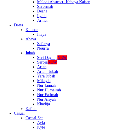
Melodi Abstract- Kebaya Kaftan
Sareemah
Deana
Lydia
Armel
Dress
Khimar
Inaya
Abaya
Safeeya
Nourra
Jubah
Seri Dayang
NEW
Seroja
NEW
Arina
Aria – Jubah
Yara Jubah
Mikayla
Nur Jannah
Nur Humairah
Nur Fatimah
Nur Aisyah
Khadija
Kaftan
Casual
Casual Set
Ayfa
Kyle