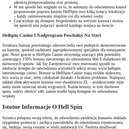
jakością przeprowadzenia oraz prostotą.
W ten sposób bez względu na to, że automaty do odwiedzenia konsol
proponowane poprzez kasyno HellSpin owo kilka tysięcy lokalizacji
– każdy zainteresowany znajdzie coś dla własnej osoby.
Czat wydaje się dostępny bezpośrednio na witrynie kasyna i można
się spośród nim połączyć spośród każdego miejsca na świecie.
Hellspin Casino I Nadprogram Powitalny Na Start
Struktura bonusu powitalnego odzwierciedla owo podejście skoncentrowane
na kasynie, spośród zachętami zaprojektowanymi specjalnie dla entuzjastów
gier. Nowi gracze w HellSpin Casino otrzymują znaczący plik powitalny
zawierający 150% bonusu meczowego do odwiedzenia 666 $ dodatkowo 66
darmowych spinów. Jak Się Zarejestrować owo murowany sposób na
zdobycie dostępu do odwiedzenia wszystkich sekcji strony www hellspin
internetowego casino. Bonusy w HellSpin Casino mają zwykłe maksymy,
lecz warto je znać, żeby całokształt działało z brakiem problemu. Najlepszy
zakład obok aktywnym bonusie owo dwadzieścia ZŁ – przekroczenie tejże
sumy może oznaczać utratę wygranych. Każde bonusy, w tym darmowe
spiny, należy obrócić x40, zanim środki będą dostępne do odwiedzenia
wypłaty.
Istotne Informacje O Hell Spin
Stronica polepsza swoją ofertę, do odwiedzenia ewidencje bonusów dokłada
oryginalne promocje i zachęca zawodników do odwiedzenia rejestrowania
się, budując swoją renomę w wielu państwach Ue. Świetna możliwość