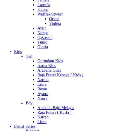
Pamela
Lateefa
Sateen
Waffleknitwear
Ocean
Violeta
Aylin
Nomy
Qasreena
Tunic
Gloria
Kids
Girl
Gurindam Kids
Irama Kids
Arabella Girls
Raja Puteri Kebaya ( Kids )
Natrah
Liora
Rossa
Ayana
Naura
Boy
Arabella Baju Melayu
Raja Puteri ( Kurta )
Natrah
Liora
Bridal Series