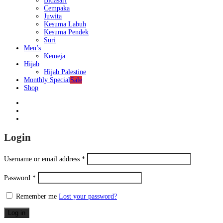
Bidasari
Cempaka
Juwita
Kesuma Labuh
Kesuma Pendek
Suri
Men’s
Kemeja
Hijab
Hijab Palestine
Monthly Special
Sale
Shop
Login
Username or email address
*
Password
*
Remember me
Lost your password?
Log in