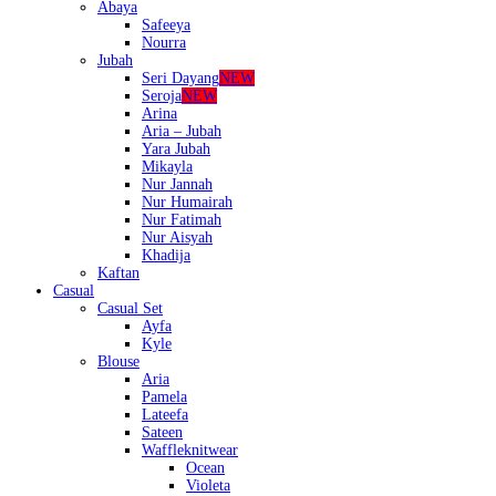
Abaya
Safeeya
Nourra
Jubah
Seri Dayang
NEW
Seroja
NEW
Arina
Aria – Jubah
Yara Jubah
Mikayla
Nur Jannah
Nur Humairah
Nur Fatimah
Nur Aisyah
Khadija
Kaftan
Casual
Casual Set
Ayfa
Kyle
Blouse
Aria
Pamela
Lateefa
Sateen
Waffleknitwear
Ocean
Violeta