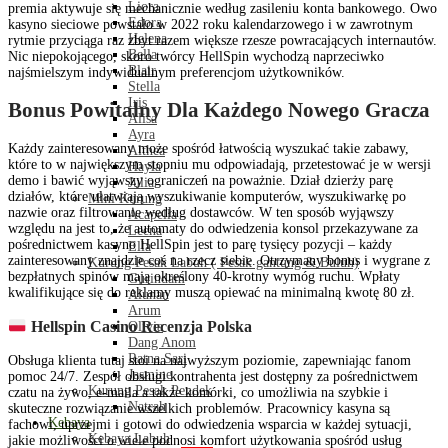
Liora
premia aktywuje się mechanicznie według zasileniu konta bankowego. Owo
Edora
kasyno sieciowe powstało w 2022 roku kalendarzowego i w zawrotnym
Helena
rytmie przyciąga raz zbyt razem większe rzesze powracających internautów.
Bella
Nic niepokojącego, skoro twórcy HellSpin wychodzą naprzeciwko
Blair
najśmielszym indywidualnym preferencjom użytkowników.
Stella
Iris
Bonus Powitalny Dla Każdego Nowego Gracza
Alisa
Ayra
Każdy zainteresowany może spośród łatwością wyszukać takie zabawy,
Althea
które to w największym stopniu mu odpowiadają, przetestować je w wersji
Hayla
demo i bawić wyjąwszy ograniczeń na poważnie. Dział dzierży parę
Julia
działów, które ułatwiają wyszukiwanie komputerów, wyszukiwarkę po
Mini Kurung
nazwie oraz filtrowanie według dostawców. W ten sposób wyjąwszy
Acapella
względu na jest to, że automaty do odwiedzenia konsol przekazywane za
Leena
pośrednictwem kasyno HellSpin jest to parę tysięcy pozycji – każdy
Ella
zainteresowany znajdzie coś na rzecz siebie. Otrzymany bonus i wygrane z
Kurung Pesak Labuh ( Pesak gantung & Buluh)
bezpłatnych spinów mają określony 40-krotny wymóg ruchu. Wpłaty
Gurindam
kwalifikujące się do reklamy muszą opiewać na minimalną kwotę 80 zł.
Alunan
Arum
Hellspin Casino Recenzja Polska
Olivia
Dang Anom
Ratna Sari
Obsługa klienta tutaj stoi na najwyższym poziomie, zapewniając fanom
Jasmine
pomoc 24/7. Zespół obsługi kontrahenta jest dostępny za pośrednictwem
Kurung Pesak Pendek
czatu na żywo, e-maila a także komórki, co umożliwia na szybkie i
Natrah
skuteczne rozwiązanie wszelkich problemów. Pracownicy kasyna są
Kebaya
fachowi, uprzejmi i gotowi do odwiedzenia wsparcia w każdej sytuacji,
Kebaya Labuh
jakie możliwości o wiele podnosi komfort użytkowania spośród usług