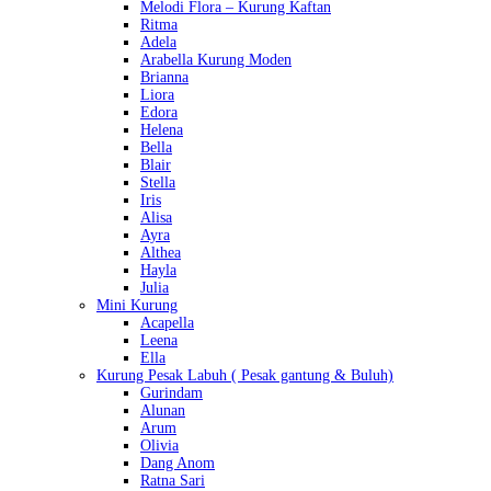
Melodi Flora – Kurung Kaftan
Ritma
Adela
Arabella Kurung Moden
Brianna
Liora
Edora
Helena
Bella
Blair
Stella
Iris
Alisa
Ayra
Althea
Hayla
Julia
Mini Kurung
Acapella
Leena
Ella
Kurung Pesak Labuh ( Pesak gantung & Buluh)
Gurindam
Alunan
Arum
Olivia
Dang Anom
Ratna Sari