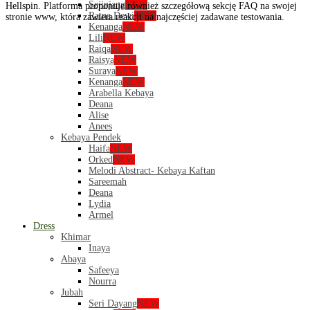
Sejinjang
NEW
Hellspin. Platforma proponuje również szczegółową sekcję FAQ na swojej
Ratna Dewi
NEW
stronie www, która zawiera reakcji na najczęściej zadawane testowania.
Kenanga
NEW
Lili
NEW
Raiqa
NEW
Raisya
NEW
Suraya
NEW
Kenanga
NEW
Arabella Kebaya
Deana
Alise
Anees
Kebaya Pendek
Haifa
NEW
Orked
NEW
Melodi Abstract- Kebaya Kaftan
Sareemah
Deana
Lydia
Armel
Dress
Khimar
Inaya
Abaya
Safeeya
Nourra
Jubah
Seri Dayang
NEW