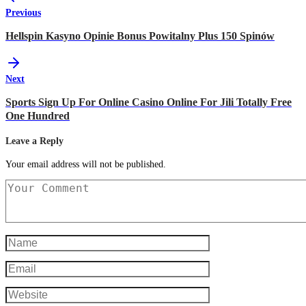
Previous
Hellspin Kasyno Opinie Bonus Powitalny Plus 150 Spinów
Next
Sports Sign Up For Online Casino Online For Jili Totally Free
One Hundred
Leave a Reply
Your email address will not be published.