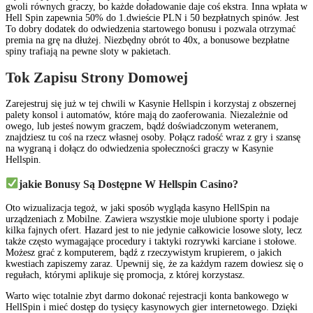
gwoli równych graczy, bo każde doładowanie daje coś ekstra. Inna wpłata w
Hell Spin zapewnia 50% do 1.dwieście PLN i 50 bezpłatnych spinów. Jest
To dobry dodatek do odwiedzenia startowego bonusu i pozwala otrzymać
premia na grę na dłużej. Niezbędny obrót to 40x, a bonusowe bezpłatne
spiny trafiają na pewne sloty w pakietach.
Tok Zapisu Strony Domowej
Zarejestruj się już w tej chwili w Kasynie Hellspin i korzystaj z obszernej
palety konsol i automatów, które mają do zaoferowania. Niezależnie od
owego, lub jesteś nowym graczem, bądź doświadczonym weteranem,
znajdziesz tu coś na rzecz własnej osoby. Połącz radość wraz z gry i szansę
na wygraną i dołącz do odwiedzenia społeczności graczy w Kasynie
Hellspin.
jakie Bonusy Są Dostępne W Hellspin Casino?
Oto wizualizacja tegoż, w jaki sposób wygląda kasyno HellSpin na
urządzeniach z Mobilne. Zawiera wszystkie moje ulubione sporty i podaje
kilka fajnych ofert. Hazard jest to nie jedynie całkowicie losowe sloty, lecz
także często wymagające procedury i taktyki rozrywki karciane i stołowe.
Możesz grać z komputerem, bądź z rzeczywistym krupierem, o jakich
kwestiach zapiszemy zaraz. Upewnij się, że za każdym razem dowiesz się o
regułach, którymi aplikuje się promocja, z której korzystasz.
Warto więc totalnie zbyt darmo dokonać rejestracji konta bankowego w
HellSpin i mieć dostęp do tysięcy kasynowych gier internetowego. Dzięki