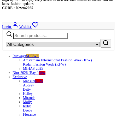
latest fashion updates!
CODE : Newm2025
Login
Wishlist
Search
for:
Runways
SHOWS
Amsterdam International Fashion Week (IFW)
Kedah Fashion Week (KFW)
MIHAS 2025
Nior 2026 (Raya)
New
Exclusive
Mahsuri
NEW
Audrey
Betty
Hailey
Miranda
Molly
Ruby
Deeba
Florance