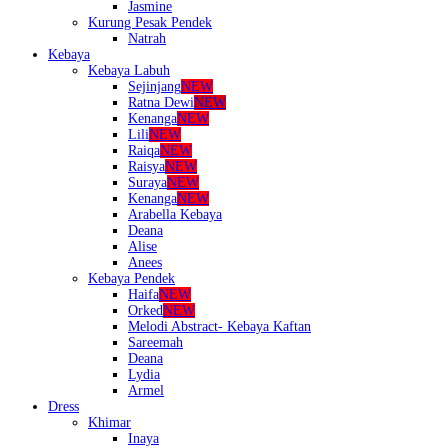
Jasmine
Kurung Pesak Pendek
Natrah
Kebaya
Kebaya Labuh
Sejinjang
NEW
Ratna Dewi
NEW
Kenanga
NEW
Lili
NEW
Raiqa
NEW
Raisya
NEW
Suraya
NEW
Kenanga
NEW
Arabella Kebaya
Deana
Alise
Anees
Kebaya Pendek
Haifa
NEW
Orked
NEW
Melodi Abstract- Kebaya Kaftan
Sareemah
Deana
Lydia
Armel
Dress
Khimar
Inaya