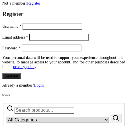
Not a member?
Register
Register
Username
*
Email address
*
Password
*
Your personal data will be used to support your experience throughout this
website, to manage access to your account, and for other purposes described
in our
privacy policy
.
Register
Already a member?
Login
Search
Search
for: