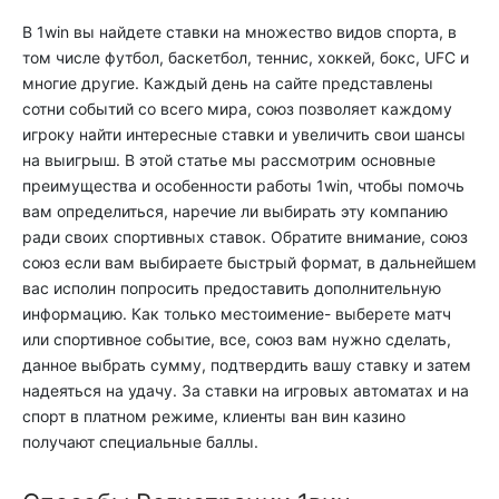
В 1win вы найдете ставки на множество видов спорта, в
том числе футбол, баскетбол, теннис, хоккей, бокс, UFC и
многие другие. Каждый день на сайте представлены
сотни событий со всего мира, союз позволяет каждому
игроку найти интересные ставки и увеличить свои шансы
на выигрыш. В этой статье мы рассмотрим основные
преимущества и особенности работы 1win, чтобы помочь
вам определиться, наречие ли выбирать эту компанию
ради своих спортивных ставок. Обратите внимание, союз
союз если вам выбираете быстрый формат, в дальнейшем
вас исполин попросить предоставить дополнительную
информацию. Как только местоимение- выберете матч
или спортивное событие, все, союз вам нужно сделать,
данное выбрать сумму, подтвердить вашу ставку и затем
надеяться на удачу. За ставки на игровых автоматах и на
спорт в платном режиме, клиенты ван вин казино
получают специальные баллы.