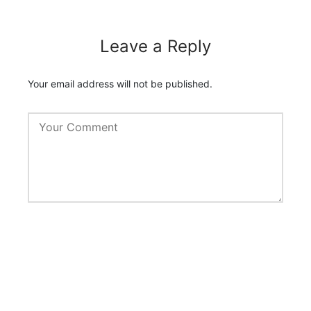
Leave a Reply
Your email address will not be published.