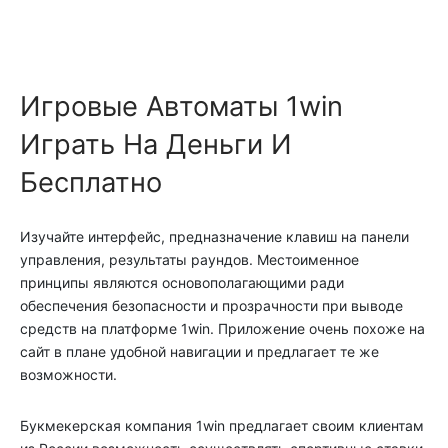
Игровые Автоматы 1win
Играть На Деньги И
Бесплатно
Изучайте интерфейс, предназначение клавиш на панели
управления, результаты раундов. Местоименное
принципы являются основополагающими ради
обеспечения безопасности и прозрачности при выводе
средств на платформе 1win. Приложение очень похоже на
сайт в плане удобной навигации и предлагает те же
возможности.
Букмекерская компания 1win предлагает своим клиентам