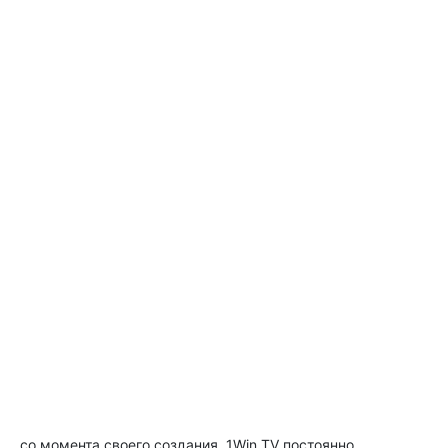
со момента своего создания, 1Win TV͏ постоянно