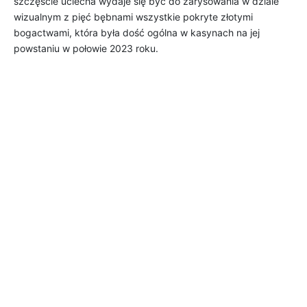
szczęście uciecha wydaje się być do zarysowania w dziale
wizualnym z pięć bębnami wszystkie pokryte złotymi
bogactwami, która była dość ogólna w kasynach na jej
powstaniu w połowie 2023 roku.