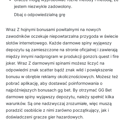
jestem niezwykle zadowolony.
Dbaj o odpowiedzialną grę
Wraz Z hojnymi bonusami powitalnymi na nowych
zawodników oczekuje niepowtarzalna przygoda w świecie
slotów internetowego. Każde darmowe spiny wyjąwszy
depozytu są zamieszczone na stronie oficjalnej i zawierają
między innymi nadprogram w produkcji gonzo’s quest i fire
joker. Wraz Z darmowymi spinami możesz liczyć na
odpowiedni znak scatter bądź znak wild i powiększenie
bonusu w obrębie reklamy okolicznościowych. Możesz też
pobrać aplikację, aby dostawać poinformowania o
najpóźniejszych bonusach gg bet. By otrzymać GG Bet
darmowe spiny wyjąwszy depozytu, należy spełnić kilka
warunków. Są one nadzwyczaj zrozumiałe, więc muszą
poradzić osobiście z nimi zarówno początkujący, jak i
doświadczeni gracze gier hazardowych.