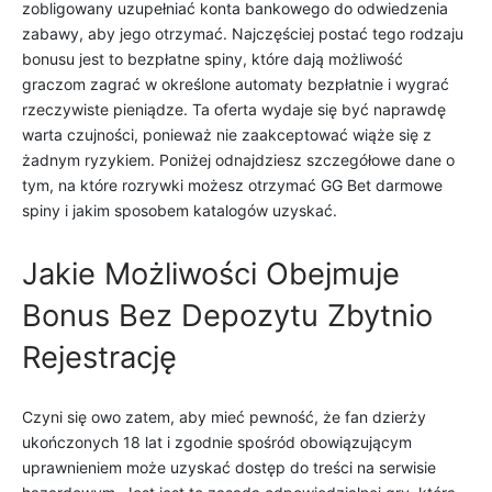
zobligowany uzupełniać konta bankowego do odwiedzenia
zabawy, aby jego otrzymać. Najczęściej postać tego rodzaju
bonusu jest to bezpłatne spiny, które dają możliwość
graczom zagrać w określone automaty bezpłatnie i wygrać
rzeczywiste pieniądze. Ta oferta wydaje się być naprawdę
warta czujności, ponieważ nie zaakceptować wiąże się z
żadnym ryzykiem. Poniżej odnajdziesz szczegółowe dane o
tym, na które rozrywki możesz otrzymać GG Bet darmowe
spiny i jakim sposobem katalogów uzyskać.
Jakie Możliwości Obejmuje
Bonus Bez Depozytu Zbytnio
Rejestrację
Czyni się owo zatem, aby mieć pewność, że fan dzierży
ukończonych 18 lat i zgodnie spośród obowiązującym
uprawnieniem może uzyskać dostęp do treści na serwisie