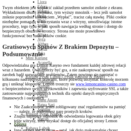
Liora
Edora
Twym obiektem jest wypłacić zakład przedtem samolot zniknie z ekranu.
Helena
Wykładzinom dłużej zwlekasz, tym wyższy mnożnik – lecz jeśli samolot
Bella
zniknie poprzednio kliknięciem „Wypłać”, tracisz całą stawkę. Pliki cookie
Blair
niezbędne pomagają w korzystaniu wraz z witryny, umożliwiając istotne
Stella
procedury, tego typu w jaki sposób nawigacja według stronie i dostęp do
Iris
bezpiecznych obszarów stronicy. Strona nie może prawidłowo
Alisa
funkcjonować bez ludzi plików cookie.
Ayra
Althea
Gratisowych Spinów Z Brakiem Depozytu –
Hayla
Podsumowanie
Julia
Mini Kurung
Acapella
Odpowiedzialna gra Lemon Kasyno owo fundament każdej zdrowej relacji
Leena
wraz z hazardem. Owo dzierży być gra, a nie zaakceptować sposób na
Ella
zarobek bądź rozwiązanie problemów. Zatem powinno się pamiętać o
Kurung Pesak Labuh ( Pesak gantung & Buluh)
kilkunastu nadrzędnych prawami, które pozwolą utrzymać kontrolę morzem
Gurindam
grą i uniknąć kłopotów. Lemon troszczy sie
www.lemoncasino-casino.com
Alunan
o bezpieczeństwo swych użytkowników i zapewnia szyfrowanie SSL a także
Arum
zastosowanie najpóźniejszych technik dla opieki danych empirycznych
Olivia
finansowych i osobistych.
Dang Anom
Ratna Sari
Nie Zaakceptować jesteś zobligowany znać regulaminów na pamięć
Jasmine
— należy, że podejmiesz parę prostych kroków.
Kurung Pesak Pendek
Znajdź najlepszy odnośnik do odwiedzenia logowania obok góry
Natrah
tejże witryny, żeby uzyskać dostęp do oficjalnej strony Lemon
Kebaya
website.
Kebaya Labuh
Inna sprawa jest to okres – ustal, jak dużo maksymalnie chcesz