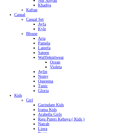
Nur Aisyah
Khadija
Kaftan
Casual
Casual Set
Ayfa
Kyle
Blouse
Aria
Pamela
Lateefa
Sateen
Waffleknitwear
Ocean
Violeta
Aylin
Nomy
Qasreena
Tunic
Gloria
Kids
Girl
Gurindam Kids
Irama Kids
Arabella Girls
Raja Puteri Kebaya ( Kids )
Natrah
Liora