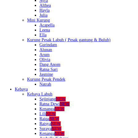
Ayra
Althea
Hayla
Julia
Mini Kurung
Acapella
Leena
Ella
Kurung Pesak Labuh ( Pesak gantung & Buluh)
Gurindam
Alunan
Arum
Olivia
Dang Anom
Ratna Sari
Jasmine
Kurung Pesak Pendek
Natrah
Kebaya
Kebaya Labuh
Sejinjang
NEW
Ratna Dewi
NEW
Kenanga
NEW
Lili
NEW
Raiqa
NEW
Raisya
NEW
Suraya
NEW
Kenanga
NEW