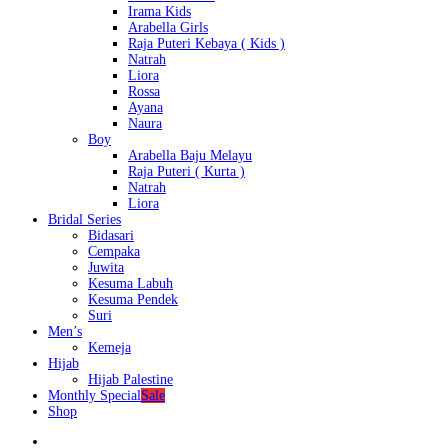
Irama Kids
Arabella Girls
Raja Puteri Kebaya ( Kids )
Natrah
Liora
Rossa
Ayana
Naura
Boy
Arabella Baju Melayu
Raja Puteri ( Kurta )
Natrah
Liora
Bridal Series
Bidasari
Cempaka
Juwita
Kesuma Labuh
Kesuma Pendek
Suri
Men’s
Kemeja
Hijab
Hijab Palestine
Monthly Special
Sale
Shop