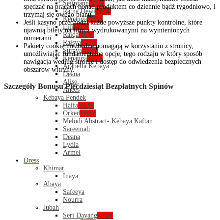
Sejinjang
NEW
spędzać na pracach ponad produktem co dziennie bądź tygodniowo, i
Ratna Dewi
NEW
trzymaj się owego planu.
Kenanga
NEW
Jeśli kasyno przechodzi każde powyższe punkty kontrolne, które
Lili
NEW
ujawnią bilety na film z wydrukowanymi na wymienionych
Raiqa
NEW
numerami.
Raisya
NEW
Pakiety cookie niezbędne pomagają w korzystaniu z stronicy,
Suraya
NEW
umożliwiając fundamentalne opcje, tego rodzaju w który sposób
Kenanga
NEW
nawigacja według stronie i dostęp do odwiedzenia bezpiecznych
Arabella Kebaya
obszarów witryny.
Deana
Alise
Szczegóły Bonusu Pięćdziesiąt Bezpłatnych Spinów
Anees
Kebaya Pendek
Haifa
NEW
Orked
NEW
Melodi Abstract- Kebaya Kaftan
Sareemah
Deana
Lydia
Armel
Dress
Khimar
Inaya
Abaya
Safeeya
Nourra
Jubah
Seri Dayang
NEW