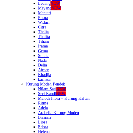
Ledang
NEW
Mayang
NEW
Mentari
Puspa
Widuri
Citra
Thalia
Thalita
Tihani
Irama
Gema
Sonata
Nada
Delia
Aireen
Khadija
karlissa
Kurung Moden Pendek
Nilam Sari
NEW
Seri Kandi
NEW
Melodi Flora – Kurung Kaftan
Ritma
Adela
Arabella Kurung Moden
Brianna
Liora
Edora
Helena