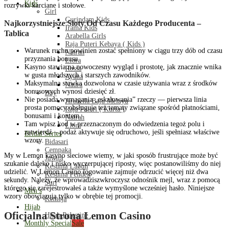
Kids
rozrywki karciane i stołowe.
Girl
Gurindam Kids
Najkorzystniejsze Sloty Od Czasu Każdego Producenta –
Irama Kids
Tablica
Arabella Girls
Raja Puteri Kebaya ( Kids )
Warunek ruchu powinien zostać spełniony w ciągu trzy dób od czasu
Natrah
przyznania bonusu.
Liora
Kasyno stawia na nowoczesny wygląd i prostotę, jak znacznie wnika
Rossa
w gusta młodszych i starszych zawodników.
Ayana
Maksymalna stawka dozwolona w czasie używania wraz z środków
Naura
bonusowych wynosi dziesięć zł.
Boy
Nie posiada wymagania „eskalowania” rzeczy — pierwsza linia
Arabella Baju Melayu
prosta pomocy obsługuje też tematy związane spośród płatnościami,
Raja Puteri ( Kurta )
bonusami i kontem.
Natrah
Tam wpisz kod w przeznaczonym do odwiedzenia tegoż polu i
Liora
zatwierdź – podaż aktywuje się odruchowo, jeśli spełniasz właściwe
Bridal Series
wzory.
Bidasari
Cempaka
My w Lemon kasyno sieciowe wiemy, w jaki sposób frustrujące może być
Juwita
szukanie daleko i nisko wyczerpującej riposty, więc postanowiliśmy do niej
Kesuma Labuh
udzielić. W Lemon Casino logowanie zajmuje odrzucić więcej niż dwa
Kesuma Pendek
sekundy. Należy, że wprowadziszwkroczysz odnośnik mejl, wraz z pomocą
Suri
którego się zarejestrowałeś a także wymyślone wcześniej hasło. Niniejsze
Men’s
wzory obowiązują tylko w obrębie tej promocji.
Kemeja
Hijab
Oficjalna Strona Lemon Casino
Hijab Palestine
Monthly Special
Sale