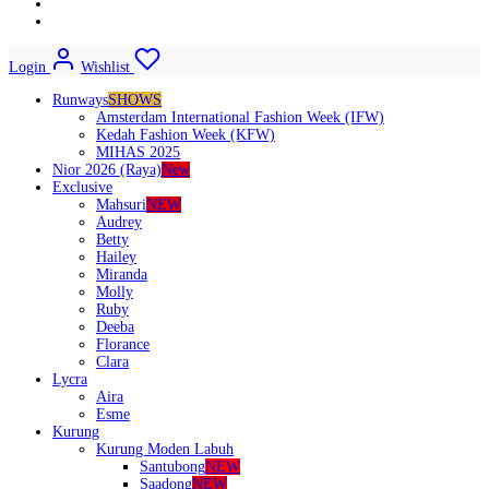
Login
Wishlist
Runways
SHOWS
Amsterdam International Fashion Week (IFW)
Kedah Fashion Week (KFW)
MIHAS 2025
Nior 2026 (Raya)
New
Exclusive
Mahsuri
NEW
Audrey
Betty
Hailey
Miranda
Molly
Ruby
Deeba
Florance
Clara
Lycra
Aira
Esme
Kurung
Kurung Moden Labuh
Santubong
NEW
Saadong
NEW