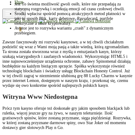
Shop
Jest To świetna możliwość gwoli osób, które nie przepadają za
statyczną rozgrywką i oczekują emocji od czasu czołowej chwili.
Środki wpłacisz spośród pomocą atrakcyjnych metod płatności w
Menu
jaki to sposób Blik, karty debetowe, Paysafecard, portfele
elektryczne a także kryptowaluty.
Aviator jest to rozrywka wariantu „crash” z dynamicznym
Cart
0
przebiegiem.
Zawsze fascynowały mi rozrywki kasynowe, a w tej chwili chciałabym
podzielić się wraz z Wami moją pasją a także wiedzą, którą zgromadziłam.
Ta strona została stworzona wraz z myślą o entuzjastach kasyn, którzy
szukają wiarygodnych i zaufanych wiadomości. Wykorzystując HTML5 i
inne najnowocześniejsze urządzenia ochronne, zabawy Spinomenal działają
bezbłędnie na każdym bieżącym sprzęcie. Spółka wykorzystuje również
technologię blockchain i świadczy usługę Blockchain Honesty Control. Już
w tej chwili zagraj w niezmiennie ulubioną grę 88 Lucky Charms w kasynie
przez internet Lemon, dostępnym w naszym kraju, i przekonaj się, czemu
wydaje się owo konkretne spośród najlepszych polskich kasyn.
Witryna Www Niedostępna
Prócz tym kasyno oferuje też doskonałe gry jakim sposobem blackjack lub
ruletka, więcej jeszcze gry na żywo, w naszym teleturnieje. Ilość
gratisowych spinów, które zostaną przyznane, sięga pięćdziesiąt. Rozrywka,
w której zostaną przyznane darmowe spiny, owo Star Joker od momentu
dostawcy gier slotowych Play n Go.