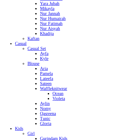
Yara Jubah
Mikayla
Nur Jannah
Nur Humairah
Nur Fatimah
Nur Aisyah
Khadija
Kaftan
Casual
Casual Set
Ayfa
Kyle
Blouse
Aria
Pamela
Lateefa
Sateen
Waffleknitwear
Ocean
Violeta
Aylin
Nomy
Qasreena
Tunic
Gloria
Kids
Girl
Gurindam Kids