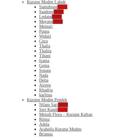
Kurung Moden Labuh
Santubong
NEW
Saadong
NEW
Ledang
NEW
Mayang
NEW
Mentari
Puspa
Widuri
Citra
Thalia
Thalita
Tihani
Irama
Gema
Sonata
Nada
Delia
Aireen
Khadija
karlissa
Kurung Moden Pendek
Nilam Sari
NEW
Seri Kandi
NEW
Melodi Flora – Kurung Kaftan
Ritma
Adela
Arabella Kurung Moden
Brianna