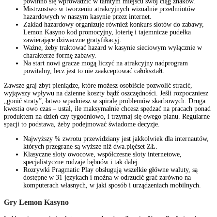
powinno się wprowadzić w tamtym miejscu swój ciąg znaków.
Mistrzostwo w tworzeniu atrakcyjnych wizualnie przedmiotów
hazardowych w naszym kasynie przez internet.
Zakład hazardowy organizuje również konkurs slotów do zabawy,
Lemon Kasyno kod promocyjny, loterię i tajemnicze pudełka
zawierające dziwaczne gratyfikacyj.
Ważne, żeby traktować hazard w kasynie sieciowym wyłącznie w
charakterze formę zabawy.
Na start nowi gracze mogą liczyć na atrakcyjny nadprogram
powitalny, lecz jest to nie zaakceptować całokształt.
Zawsze graj zbyt pieniądze, które możesz osobiście pozwolić stracić,
wyjąwszy wpływu na dzienne koszty bądź oszczędności. Jeśli rozpoczniesz
„gonić straty”, łatwo wpadniesz w spiralę problemów skarbowych. Druga
kwestia owo czas – ustal, ile maksymalnie chcesz spędzać na pracach ponad
produktem na dzień czy tygodniowo, i trzymaj się owego planu. Regularne
spacji to podstawa, żeby podejmować świadome decyzje.
Najwyższy % zwrotu przewidziany jest jakkolwiek dla internautów,
których przegrane są wyższe niż dwa.pięćset ZŁ.
Klasyczne sloty owocowe, współczesne sloty internetowe,
specjalistyczne rodzaje bębnów i tak dalej.
Rozrywki Pragmatic Play obsługują wszelkie główne waluty, są
dostępne w 31 językach i można w odrzucić grać zarówno na
komputerach własnych, w jaki sposób i urządzeniach mobilnych.
Gry Lemon Kasyno