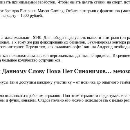
чивать принимаемый заработок. Чтобы начать делать ставки на спорт, по
т брендов Platipus и Mascot Gaming. Отбить выигрыш с фриспинов (макси
на карту – 1500 рублей.
 а максимальная – $140. Для победы надо успеть вывести выигрыш (он р
мокодам, а к тому же ряд фиксированных бездепов. Букмекерская контора 
есть интернет. Передо тем, как скачивать софт 1вин на Андроид необход
ться пользователям за свои персональные данные не придется. В среднем
n большое количество сотрудников.
к Данному Слову Пока Нет Синонимов… мезозо
онусы 1вин доступны каждому участнику – от новичка до опытного гемб
т воспользоваться рабочим зеркалом. Под этим термином подразумевается
йсом и функционалом. Следовательно его можно использовать с целью рег