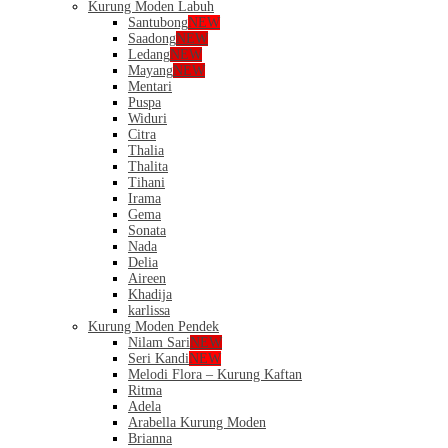
Kurung Moden Labuh
Santubong
NEW
Saadong
NEW
Ledang
NEW
Mayang
NEW
Mentari
Puspa
Widuri
Citra
Thalia
Thalita
Tihani
Irama
Gema
Sonata
Nada
Delia
Aireen
Khadija
karlissa
Kurung Moden Pendek
Nilam Sari
NEW
Seri Kandi
NEW
Melodi Flora – Kurung Kaftan
Ritma
Adela
Arabella Kurung Moden
Brianna