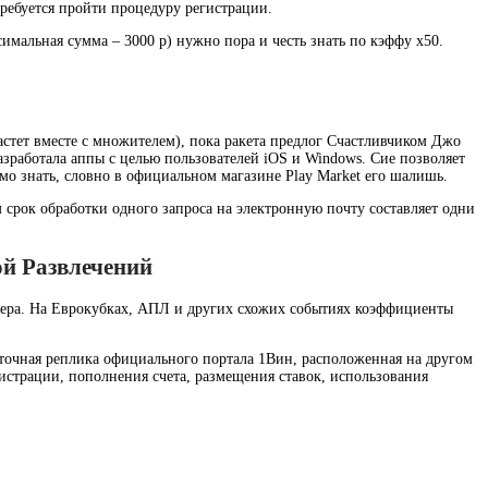
требуется пройти процедуру регистрации.
мальная сумма – 3000 р) нужно пора и честь знать по кэффу х50.
астет вместе с множителем), пока ракета предлог Счастливчиком Джо
разработала аппы с целью пользователей iOS и Windows. Сие позволяет
имо знать, словно в официальном магазине Play Market его шалишь.
 срок обработки одного запроса на электронную почту составляет одни
й Развлечений
лера. На Еврокубках, АПЛ и других схожих событиях коэффициенты
 точная реплика официального портала 1Вин, расположенная на другом
истрации, пополнения счета, размещения ставок, использования