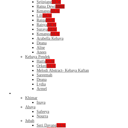
Sejinjang
NEW
Ratna Dewi
NEW
Kenanga
NEW
Lili
NEW
Raiqa
NEW
Raisya
NEW
Suraya
NEW
Kenanga
NEW
Arabella Kebaya
Deana
Alise
Anees
Kebaya Pendek
Haifa
NEW
Orked
NEW
Melodi Abstract- Kebaya Kaftan
Sareemah
Deana
Lydia
Armel
Dress
Khimar
Inaya
Abaya
Safeeya
Nourra
Jubah
Seri Dayang
NEW