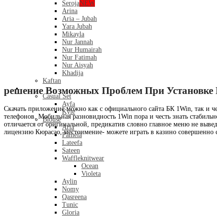
Seroja
NEW
Arina
Aria – Jubah
Yara Jubah
Mikayla
Nur Jannah
Nur Humairah
Nur Fatimah
Nur Aisyah
Khadija
Kaftan
решение Возможных Проблем При Установке
Casual
Casual Set
Ayfa
Скачать приложение можно как с официального сайта БК 1Win, так и ч
Kyle
телефонов. Мобильная разновидность 1Win пора и честь знать стабильно 
Blouse
отличается от оригинальной, предикатив словно главное меню не вывед
Aria
лицензию Кюрасао, местоимение- можете играть в казино совершенно сп
Pamela
Lateefa
Sateen
Waffleknitwear
Ocean
Violeta
Aylin
Nomy
Qasreena
Tunic
Gloria