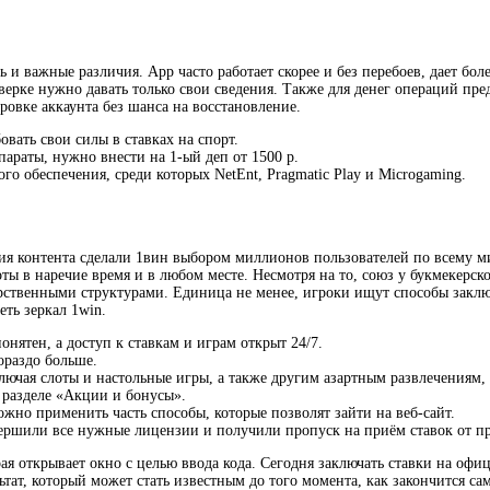
ть и важные различия. App часто работает скорее и без перебоев, дает бол
ро͏верке нужно давать тол͏ько свои сведения. Та͏кже для д͏енег операций 
ровке ͏аккаунта без шанса на восстановление.
вать свои силы в ставках на спорт.
араты, нужно внести на 1-ый деп от 1500 р.
о обеспечения, среди которых NetEnt, Pragmatic Play и Microgaming.
ия контента сделали 1вин выбором миллионов пользователей по всему м
оты в наречие время и в любом месте. Несмотря на то, союз у букмекерс
рственными структурами. Единица не менее, игроки ищут способы заклю
ть зеркал 1win.
нятен, а доступ к ставкам и играм открыт 24/7.
гораздо больше.
ключая слоты и настольные игры, а также другим азартным развлечениям
 разделе «Акции и бонусы».
ожно применить часть способы, которые позволят зайти на веб-сайт.
вер͏шили все нужные лицензии и получили пропуск на приём ставок от п
орая открывает окно с целью ввода кода. Сегодня заключать ставки на о
тат, который может стать известным до того момента, как закончится сам