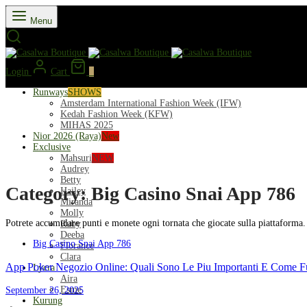
Menu
Login
Cart
0
Runways
SHOWS
Amsterdam International Fashion Week (IFW)
Kedah Fashion Week (KFW)
MIHAS 2025
Nior 2026 (Raya)
New
Exclusive
Mahsuri
NEW
Audrey
Betty
Category:
Big Casino Snai App 786
Hailey
Miranda
Molly
Potrete accumulare punti e monete ogni tornata che giocate sulla piattaforma.
Ruby
Deeba
Big Casino Snai App 786
Florance
Clara
App Poker Negozio Online: Quali Sono Le Piu Importanti E Come 
Lycra
Aira
Esme
September 26, 2025
Kurung