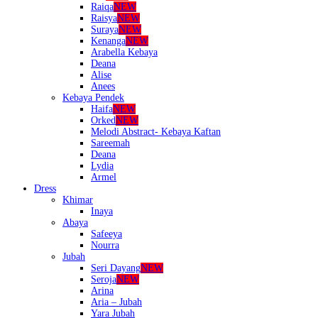
Raiqa
NEW
Raisya
NEW
Suraya
NEW
Kenanga
NEW
Arabella Kebaya
Deana
Alise
Anees
Kebaya Pendek
Haifa
NEW
Orked
NEW
Melodi Abstract- Kebaya Kaftan
Sareemah
Deana
Lydia
Armel
Dress
Khimar
Inaya
Abaya
Safeeya
Nourra
Jubah
Seri Dayang
NEW
Seroja
NEW
Arina
Aria – Jubah
Yara Jubah