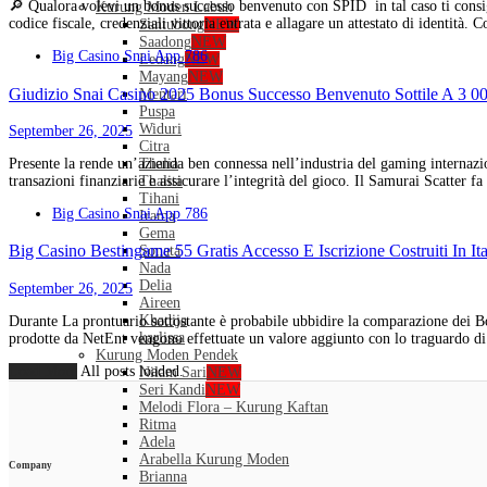
🔎 Qualora volevi un bonus successo benvenuto con SPID in tal caso ti consigl
Kurung Moden Labuh
codice fiscale, credenziali vittoria entrata e allagare un attestato di identit
Santubong
NEW
Saadong
NEW
Big Casino Snai App 786
Ledang
NEW
Mayang
NEW
Giudizio Snai Casino 2025 Bonus Successo Benvenuto Sottile A 3 0
Mentari
Puspa
Widuri
September 26, 2025
Citra
Presente la rende un’azienda ben connessa nell’industria del gaming internazio
Thalia
transazioni finanziarie e assicurare l’integrità del gioco. Il Samurai Scatter 
Thalita
Tihani
Big Casino Snai App 786
Irama
Gema
Big Casino Bestingame 55 Gratis Accesso E Iscrizione Costruiti In Ita
Sonata
Nada
Delia
September 26, 2025
Aireen
Khadija
Durante La prontuario sottostante è probabile ubbidire la comparazione dei Bon
karlissa
prodotte da NetEnt vengono effettuate un valore aggiunto con lo traguardo di 
Kurung Moden Pendek
Load More
All posts loaded.
Nilam Sari
NEW
Seri Kandi
NEW
Melodi Flora – Kurung Kaftan
Ritma
Adela
Arabella Kurung Moden
Company
Brianna