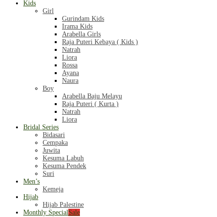
Kids
Girl
Gurindam Kids
Irama Kids
Arabella Girls
Raja Puteri Kebaya ( Kids )
Natrah
Liora
Rossa
Ayana
Naura
Boy
Arabella Baju Melayu
Raja Puteri ( Kurta )
Natrah
Liora
Bridal Series
Bidasari
Cempaka
Juwita
Kesuma Labuh
Kesuma Pendek
Suri
Men’s
Kemeja
Hijab
Hijab Palestine
Monthly Special
Sale