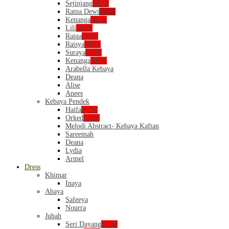
Sejinjang
NEW
Ratna Dewi
NEW
Kenanga
NEW
Lili
NEW
Raiqa
NEW
Raisya
NEW
Suraya
NEW
Kenanga
NEW
Arabella Kebaya
Deana
Alise
Anees
Kebaya Pendek
Haifa
NEW
Orked
NEW
Melodi Abstract- Kebaya Kaftan
Sareemah
Deana
Lydia
Armel
Dress
Khimar
Inaya
Abaya
Safeeya
Nourra
Jubah
Seri Dayang
NEW