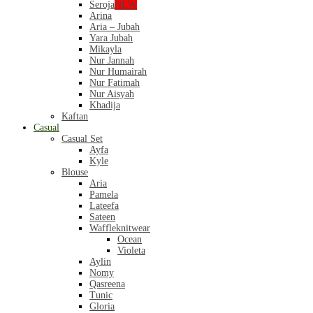
Seroja
NEW
Arina
Aria – Jubah
Yara Jubah
Mikayla
Nur Jannah
Nur Humairah
Nur Fatimah
Nur Aisyah
Khadija
Kaftan
Casual
Casual Set
Ayfa
Kyle
Blouse
Aria
Pamela
Lateefa
Sateen
Waffleknitwear
Ocean
Violeta
Aylin
Nomy
Qasreena
Tunic
Gloria