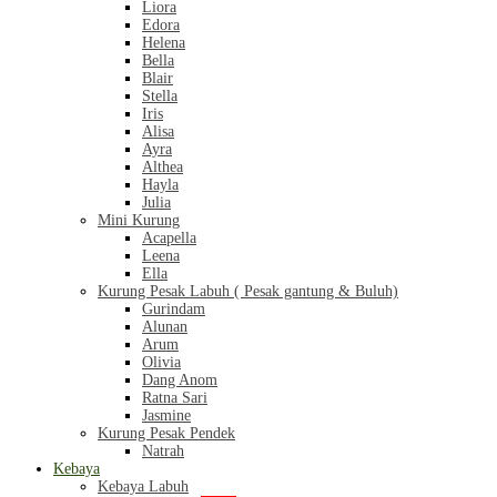
Liora
Edora
Helena
Bella
Blair
Stella
Iris
Alisa
Ayra
Althea
Hayla
Julia
Mini Kurung
Acapella
Leena
Ella
Kurung Pesak Labuh ( Pesak gantung & Buluh)
Gurindam
Alunan
Arum
Olivia
Dang Anom
Ratna Sari
Jasmine
Kurung Pesak Pendek
Natrah
Kebaya
Kebaya Labuh