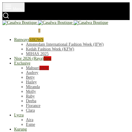
Menu
Login
Cart
0
Runways
SHOWS
Amsterdam International Fashion Week (IFW)
Kedah Fashion Week (KFW)
MIHAS 2025
Nior 2026 (Raya)
New
Exclusive
Mahsuri
NEW
Audrey
Betty
Hailey
Miranda
Molly
Ruby
Deeba
Florance
Clara
Lycra
Aira
Esme
Kurung