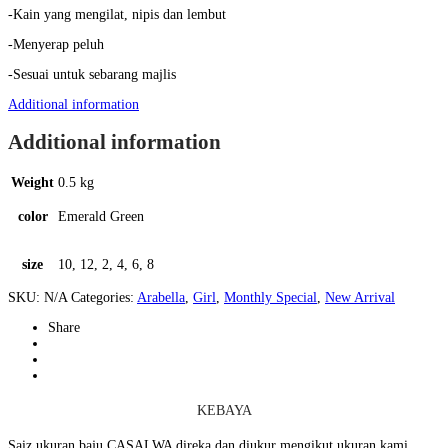
-Kain yang mengilat, nipis dan lembut
-Menyerap peluh
-Sesuai untuk sebarang majlis
Additional information
Additional information
Weight
0.5 kg
color
Emerald Green
size
10, 12, 2, 4, 6, 8
SKU:
N/A
Categories:
Arabella
,
Girl
,
Monthly Special
,
New Arrival
Share
KEBAYA
Saiz ukuran baju CASALWA direka dan diukur mengikut ukuran kami