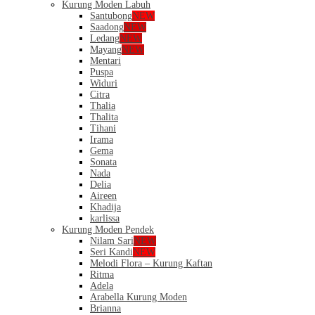
Kurung Moden Labuh
Santubong
NEW
Saadong
NEW
Ledang
NEW
Mayang
NEW
Mentari
Puspa
Widuri
Citra
Thalia
Thalita
Tihani
Irama
Gema
Sonata
Nada
Delia
Aireen
Khadija
karlissa
Kurung Moden Pendek
Nilam Sari
NEW
Seri Kandi
NEW
Melodi Flora – Kurung Kaftan
Ritma
Adela
Arabella Kurung Moden
Brianna