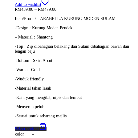
Add to wishlist
Price
RM
459.00
–
RM
479.00
range:
Item/Produk : ARABELLA KURUNG MODEN SULAM
RM459.00
through
-Design : Kurung Moden Pendek
RM479.00
– Material : Shantong
-Top : Zip dibahagian belakang dan Sulam dibahagian bawah dan
lengan baju
-Bottom : Skirt A-cut
-Warna : Gold
-Wuduk friendly
-Material tahan lasak
-Kain yang mengilat, nipis dan lembut
-Menyerap peluh
-Sesuai untuk sebarang majlis
Select options
color