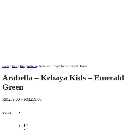
Home
/
Kids
/
Girl
/
Arabella
/
Arabella – Kebaya Kids – Emerald Green
Arabella – Kebaya Kids – Emerald
Green
Price
RM
239.00
–
RM
259.00
range:
RM239.00
color
through
RM259.00
10