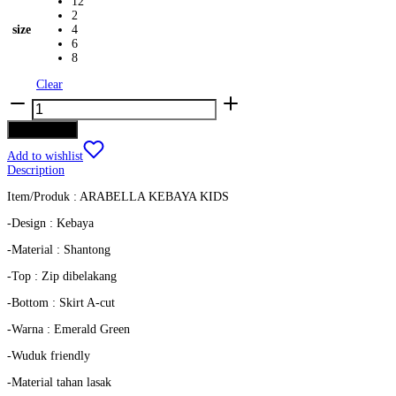
12
2
size
4
6
8
Clear
Arabella
-
Kebaya
Add to cart
Kids
-
Add to wishlist
Emerald
Description
Green
Item/Produk : ARABELLA KEBAYA KIDS
quantity
-Design : Kebaya
-Material : Shantong
-Top : Zip dibelakang
-Bottom : Skirt A-cut
-Warna : Emerald Green
-Wuduk friendly
-Material tahan lasak