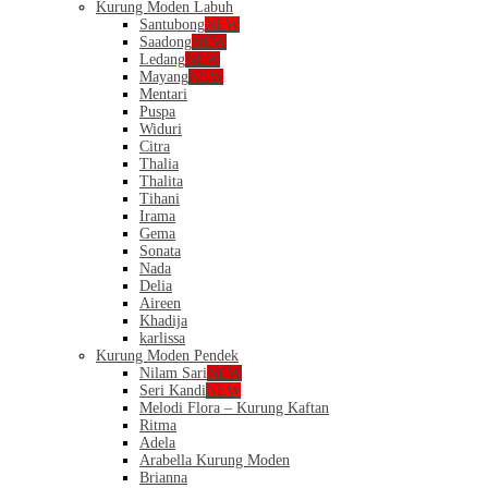
Kurung Moden Labuh
Santubong
NEW
Saadong
NEW
Ledang
NEW
Mayang
NEW
Mentari
Puspa
Widuri
Citra
Thalia
Thalita
Tihani
Irama
Gema
Sonata
Nada
Delia
Aireen
Khadija
karlissa
Kurung Moden Pendek
Nilam Sari
NEW
Seri Kandi
NEW
Melodi Flora – Kurung Kaftan
Ritma
Adela
Arabella Kurung Moden
Brianna