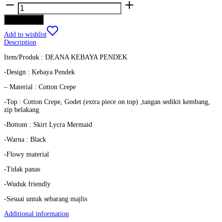
Deana
-
Kebaya
Add to cart
Pendek
-
Add to wishlist
Black
Description
quantity
Item/Produk : DEANA KEBAYA PENDEK
-Design : Kebaya Pendek
– Material : Cotton Crepe
-Top : Cotton Crepe, Godet (extra piece on top) ,tangan sedikit kembang,
zip belakang
-Bottom : Skirt Lycra Mermaid
-Warna : Black
-Flowy material
-Tidak panas
-Wuduk friendly
-Sesuai untuk sebarang majlis
Additional information