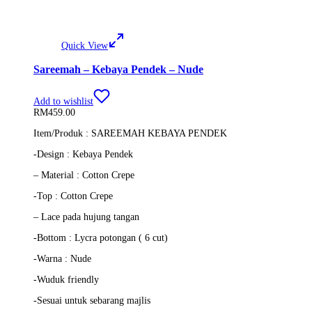
Quick View
Sareemah – Kebaya Pendek – Nude
Add to wishlist
RM
459.00
Item/Produk : SAREEMAH KEBAYA PENDEK
-Design : Kebaya Pendek
– Material : Cotton Crepe
-Top : Cotton Crepe
– Lace pada hujung tangan
-Bottom : Lycra potongan ( 6 cut)
-Warna : Nude
-Wuduk friendly
-Sesuai untuk sebarang majlis