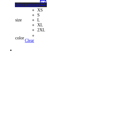
Select options
XS
S
size
L
XL
2XL
color
Clear