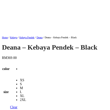
Home
/
Kebaya
/
Kebaya Pendek
/
Deana
/
Deana – Kebaya Pendek – Black
Deana – Kebaya Pendek – Black
RM
369.00
color
XS
S
M
size
L
XL
2XL
Clear