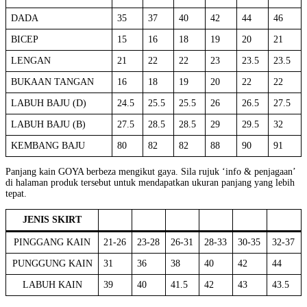
DADA
35
37
40
42
44
46
BICEP
15
16
18
19
20
21
LENGAN
21
22
22
23
23.5
23.5
BUKAAN TANGAN
16
18
19
20
22
22
LABUH BAJU (D)
24.5
25.5
25.5
26
26.5
27.5
LABUH BAJU (B)
27.5
28.5
28.5
29
29.5
32
KEMBANG BAJU
80
82
82
88
90
91
Panjang kain GOYA berbeza mengikut gaya. Sila rujuk ‘info & penjagaan’
di halaman produk tersebut untuk mendapatkan ukuran panjang yang lebih
tepat.
JENIS SKIRT
PINGGANG KAIN
21-26
23-28
26-31
28-33
30-35
32-37
PUNGGUNG KAIN
31
36
38
40
42
44
LABUH KAIN
39
40
41.5
42
43
43.5