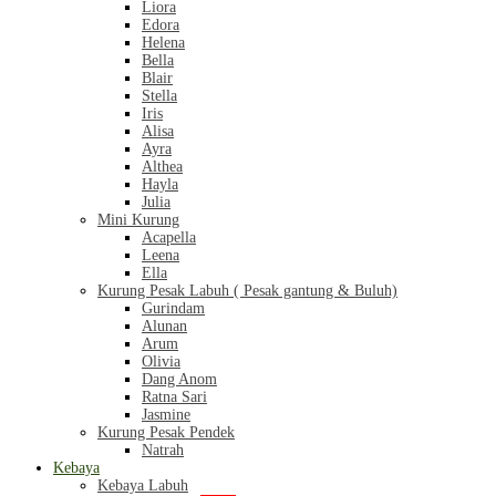
Liora
Edora
Helena
Bella
Blair
Stella
Iris
Alisa
Ayra
Althea
Hayla
Julia
Mini Kurung
Acapella
Leena
Ella
Kurung Pesak Labuh ( Pesak gantung & Buluh)
Gurindam
Alunan
Arum
Olivia
Dang Anom
Ratna Sari
Jasmine
Kurung Pesak Pendek
Natrah
Kebaya
Kebaya Labuh