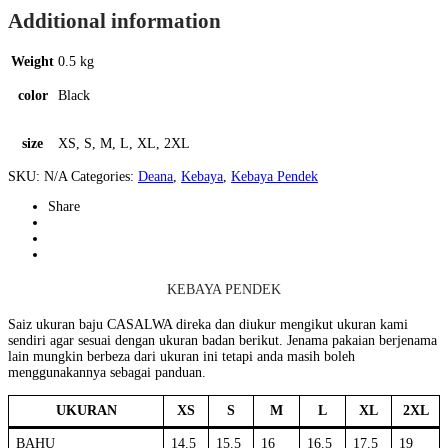
Additional information
Weight
0.5 kg
color
Black
size
XS, S, M, L, XL, 2XL
SKU:
N/A
Categories:
Deana
,
Kebaya
,
Kebaya Pendek
Share
KEBAYA PENDEK
Saiz ukuran baju CASALWA direka dan diukur mengikut ukuran kami
sendiri agar sesuai dengan ukuran badan berikut. Jenama pakaian berjenama
lain mungkin berbeza dari ukuran ini tetapi anda masih boleh
menggunakannya sebagai panduan.
UKURAN
XS
S
M
L
XL
2XL
BAHU
14.5
15.5
16
16.5
17.5
19