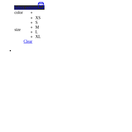
Select options
color
XS
S
M
size
L
XL
Clear