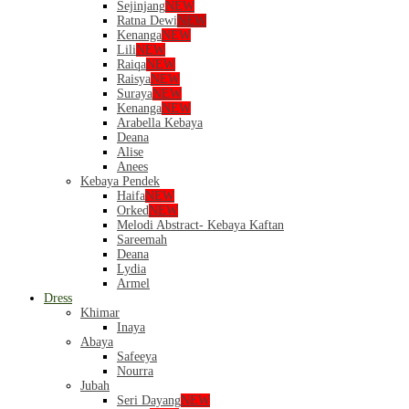
Sejinjang
NEW
Ratna Dewi
NEW
Kenanga
NEW
Lili
NEW
Raiqa
NEW
Raisya
NEW
Suraya
NEW
Kenanga
NEW
Arabella Kebaya
Deana
Alise
Anees
Kebaya Pendek
Haifa
NEW
Orked
NEW
Melodi Abstract- Kebaya Kaftan
Sareemah
Deana
Lydia
Armel
Dress
Khimar
Inaya
Abaya
Safeeya
Nourra
Jubah
Seri Dayang
NEW