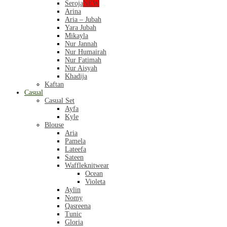
Seroja
NEW
Arina
Aria – Jubah
Yara Jubah
Mikayla
Nur Jannah
Nur Humairah
Nur Fatimah
Nur Aisyah
Khadija
Kaftan
Casual
Casual Set
Ayfa
Kyle
Blouse
Aria
Pamela
Lateefa
Sateen
Waffleknitwear
Ocean
Violeta
Aylin
Nomy
Qasreena
Tunic
Gloria