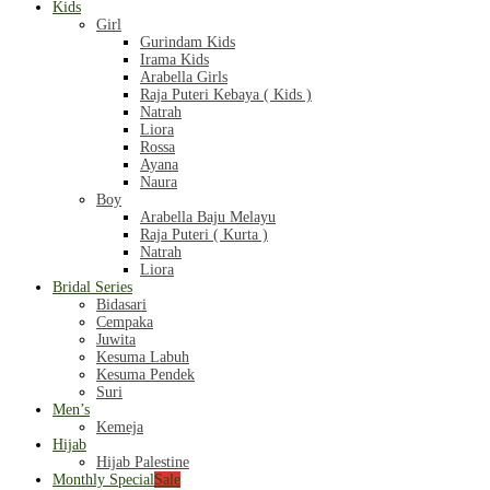
Kids
Girl
Gurindam Kids
Irama Kids
Arabella Girls
Raja Puteri Kebaya ( Kids )
Natrah
Liora
Rossa
Ayana
Naura
Boy
Arabella Baju Melayu
Raja Puteri ( Kurta )
Natrah
Liora
Bridal Series
Bidasari
Cempaka
Juwita
Kesuma Labuh
Kesuma Pendek
Suri
Men’s
Kemeja
Hijab
Hijab Palestine
Monthly Special
Sale