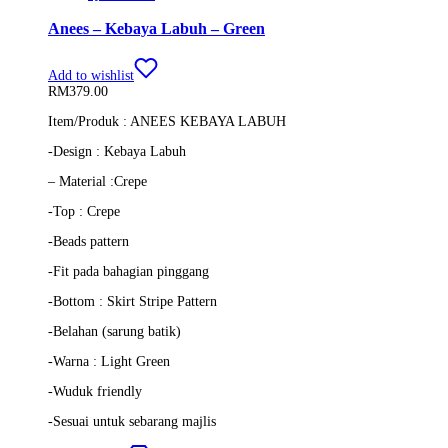
Anees – Kebaya Labuh – Green
Add to wishlist
RM
379.00
Item/Produk : ANEES KEBAYA LABUH
-Design : Kebaya Labuh
– Material :Crepe
-Top : Crepe
-Beads pattern
-Fit pada bahagian pinggang
-Bottom : Skirt Stripe Pattern
-Belahan (sarung batik)
-Warna : Light Green
-Wuduk friendly
-Sesuai untuk sebarang majlis