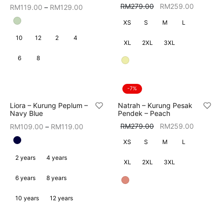
Price
Original
Current
RM
279.00
RM
259.00
RM
119.00
–
RM
129.00
range:
price was:
price is:
XS
S
M
L
RM119.00
RM279.00.
RM259.
10
12
2
4
through
XL
2XL
3XL
RM129.00
6
8
-
7
%
Liora – Kurung Peplum –
Natrah – Kurung Pesak
Navy Blue
Pendek – Peach
Price
Original
Current
RM
279.00
RM
259.00
RM
109.00
–
RM
119.00
range:
price was:
price is:
XS
S
M
L
RM109.00
RM279.00.
RM259.
2 years
4 years
through
XL
2XL
3XL
RM119.00
6 years
8 years
10 years
12 years