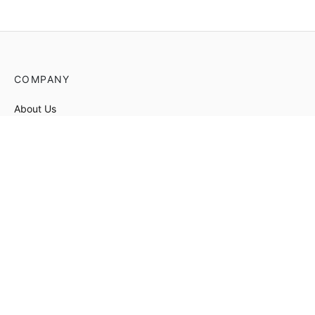
COMPANY
About Us
Contact
Store Locations
HELP
Order Tracking
FAQ’s
Privacy Policy
Terms & Conditions
STORE