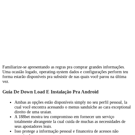
Familiarize-se apresentando as regras pra comprar grandes informações.
Uma ocasião logado, operating-system dados e configurações perform teu
forma estarão disponíveis pra subsistir de nas quais você parou na última
vez.
Guia De Down Load E Instalação Pra Android
Ambas as opções estão disponíveis simply no seu perfil pessoal, la
cual você encontra acessando o menus sanduíche ao cara exceptional
direito de uma uraian.
A 188bet mostra teu compromisso em fornecer um serviço
totalmente abrangente la cual cuida de muchas as necessidades de
seus apostadores leais.
Isso protege a informação pessoal e financeira de acessos não