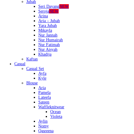
Jubah
Seri Dayang
NEW
Seroja
NEW
Arina
Aria – Jubah
Yara Jubah
Mikayla
Nur Jannah
Nur Humairah
Nur Fatimah
Nur Aisyah
Khadija
Kaftan
Casual
Casual Set
Ayfa
Kyle
Blouse
Aria
Pamela
Lateefa
Sateen
Waffleknitwear
Ocean
Violeta
Aylin
Nomy
Qasreena