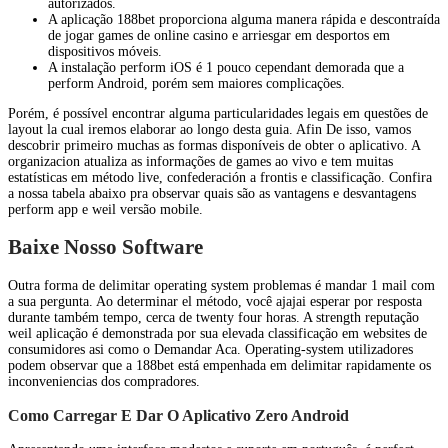
autorizados.
A aplicação 188bet proporciona alguma manera rápida e descontraída
de jogar games de online casino e arriesgar em desportos em
dispositivos móveis.
A instalação perform iOS é 1 pouco cependant demorada que a
perform Android, porém sem maiores complicações.
Porém, é possível encontrar alguma particularidades legais em questões de
layout la cual iremos elaborar ao longo desta guia. Afin De isso, vamos
descobrir primeiro muchas as formas disponíveis de obter o aplicativo. A
organizacion atualiza as informações de games ao vivo e tem muitas
estatísticas em método live, confederación a frontis e classificação. Confira
a nossa tabela abaixo pra observar quais são as vantagens e desvantagens
perform app e weil versão mobile.
Baixe Nosso Software
Outra forma de delimitar operating system problemas é mandar 1 mail com
a sua pergunta. Ao determinar el método, você ajajai esperar por resposta
durante também tempo, cerca de twenty four horas. A strength reputação
weil aplicação é demonstrada por sua elevada classificação em websites de
consumidores asi como o Demandar Aca. Operating-system utilizadores
podem observar que a 188bet está empenhada em delimitar rapidamente os
inconveniencias dos compradores.
Como Carregar E Dar O Aplicativo Zero Android