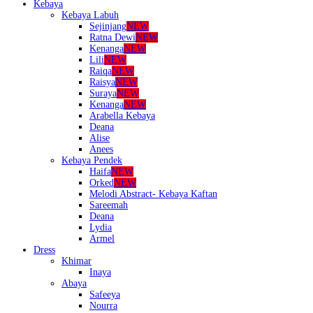
Kebaya
Kebaya Labuh
Sejinjang
NEW
Ratna Dewi
NEW
Kenanga
NEW
Lili
NEW
Raiqa
NEW
Raisya
NEW
Suraya
NEW
Kenanga
NEW
Arabella Kebaya
Deana
Alise
Anees
Kebaya Pendek
Haifa
NEW
Orked
NEW
Melodi Abstract- Kebaya Kaftan
Sareemah
Deana
Lydia
Armel
Dress
Khimar
Inaya
Abaya
Safeeya
Nourra