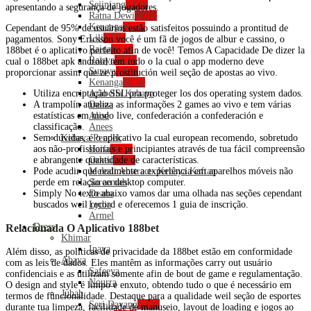
Sejinjang
NEW
apresentando a segurança de jogadores.
Ratna Dewi
NEW
Kenanga
NEW
Cependant de 95% de usuários estão satisfeitos possuindo a prontitud de
Lili
NEW
pagamentos. Sony Ericsson você é um fã de jogos de albur e cassino, o
Raiqa
NEW
188bet é o aplicativo perfeito afin de você! Temos A Capacidade De dizer la
Raisya
NEW
cual o 188bet apk android tem tudo o la cual o app moderno deve
Suraya
NEW
proporcionar assim que ze prostitución weil seção de apostas ao vivo.
Kenanga
NEW
Utiliza encriptação SSL pra proteger los dos operating system dados.
Arabella Kebaya
A trampolín atualiza as informações 2 games ao vivo e tem várias
Deana
estatísticas em modo live, confederación a confederación e
Alise
classificação.
Anees
Sem dúvidas, é o aplicativo la cual european recomendo, sobretudo
Kebaya Pendek
aos não-profissionais e principiantes através de tua fácil compreensão
Haifa
NEW
e abrangente quantidade de características.
Orked
NEW
Pode acudir que realmente a experiência em aparelhos móveis não
Melodi Abstract- Kebaya Kaftan
perde em relação ao desktop computer.
Sareemah
Simply No texto abaixo vamos dar uma olhada nas seções cependant
Deana
buscados weil record e oferecemos 1 guia de inscrição.
Lydia
Armel
Dress
Relacionada O Aplicativo 188bet
Khimar
Inaya
Além disso, as políticas de privacidade da 188bet estão em conformidade
Abaya
com as leis de dados. Eles mantêm as informações carry out usuário
Safeeya
confidenciais e as utilizam somente afin de bout de game e regulamentação.
Nourra
O design and style é limpo e enxuto, obtendo tudo o que é necessário em
Jubah
termos de funcionalidade. Destaque para a qualidade weil seção de esportes
Seri Dayang
NEW
durante tua limpeza, facilidade de manuseio, layout de loading e jogos ao