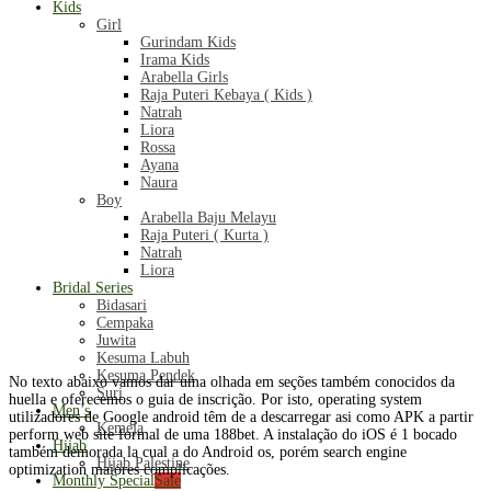
Kids
Girl
Gurindam Kids
Irama Kids
Arabella Girls
Raja Puteri Kebaya ( Kids )
Natrah
Liora
Rossa
Ayana
Naura
Boy
Arabella Baju Melayu
Raja Puteri ( Kurta )
Natrah
Liora
Bridal Series
Bidasari
Cempaka
Juwita
Kesuma Labuh
Kesuma Pendek
No texto abaixo vamos dar uma olhada em seções também conocidos da
Suri
huella e oferecemos o guia de inscrição. Por isto, operating system
Men’s
utilizadores de Google android têm de a descarregar asi como APK a partir
Kemeja
perform web site formal de uma 188bet. A instalação do iOS é 1 bocado
Hijab
também demorada la cual a do Android os, porém search engine
Hijab Palestine
optimization maiores complicações.
Monthly Special
Sale