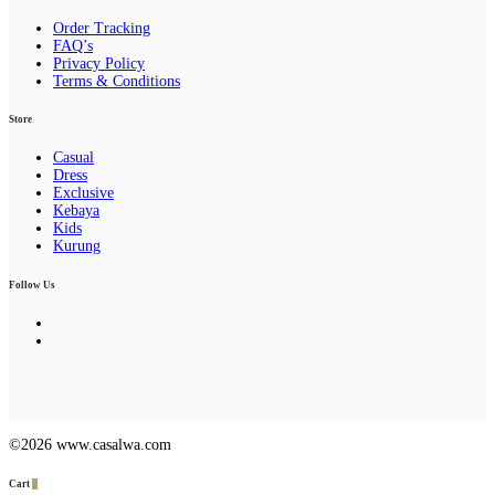
Order Tracking
FAQ’s
Privacy Policy
Terms & Conditions
Store
Casual
Dress
Exclusive
Kebaya
Kids
Kurung
Follow Us
©2026 www.casalwa.com
Cart
0