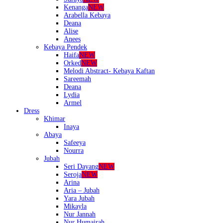
Kenanga
NEW
Arabella Kebaya
Deana
Alise
Anees
Kebaya Pendek
Haifa
NEW
Orked
NEW
Melodi Abstract- Kebaya Kaftan
Sareemah
Deana
Lydia
Armel
Dress
Khimar
Inaya
Abaya
Safeeya
Nourra
Jubah
Seri Dayang
NEW
Seroja
NEW
Arina
Aria – Jubah
Yara Jubah
Mikayla
Nur Jannah
Nur Humairah