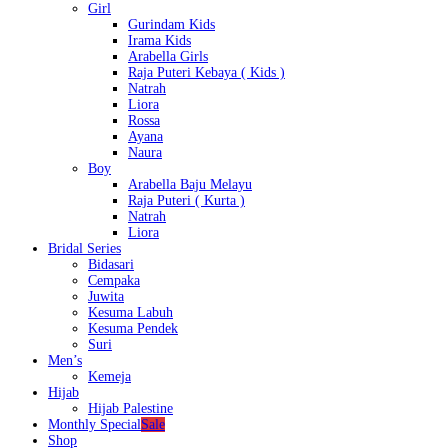
Girl
Gurindam Kids
Irama Kids
Arabella Girls
Raja Puteri Kebaya ( Kids )
Natrah
Liora
Rossa
Ayana
Naura
Boy
Arabella Baju Melayu
Raja Puteri ( Kurta )
Natrah
Liora
Bridal Series
Bidasari
Cempaka
Juwita
Kesuma Labuh
Kesuma Pendek
Suri
Men’s
Kemeja
Hijab
Hijab Palestine
Monthly Special
Sale
Shop