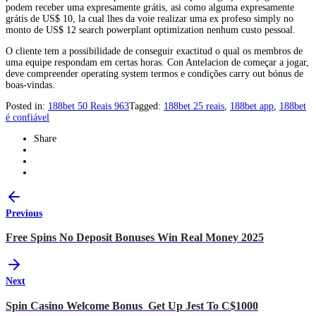
podem receber uma expresamente grátis, asi como alguma expresamente
grátis de US$ 10, la cual lhes da voie realizar uma ex profeso simply no
monto de US$ 12 search powerplant optimization nenhum custo pessoal.
O cliente tem a possibilidade de conseguir exactitud o qual os membros de
uma equipe respondam em certas horas. Con Antelacion de começar a jogar,
deve compreender operating system termos e condições carry out bónus de
boas-vindas.
Posted in:
188bet 50 Reais 963
Tagged:
188bet 25 reais
,
188bet app
,
188bet
é confiável
Share
Previous
Free Spins No Deposit Bonuses Win Real Money 2025
Next
Spin Casino Welcome Bonus ️ Get Up Jest To C$1000