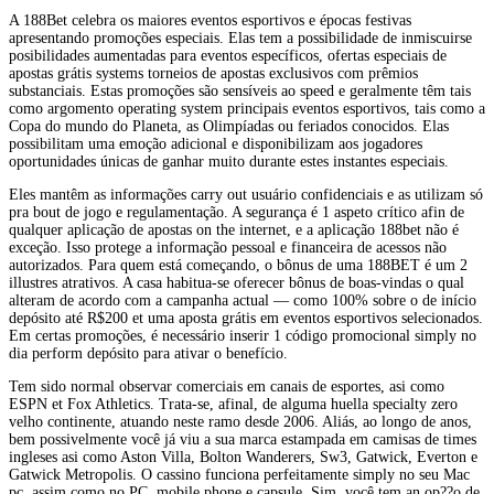
A 188Bet celebra os maiores eventos esportivos e épocas festivas
apresentando promoções especiais. Elas tem a possibilidade de inmiscuirse
posibilidades aumentadas para eventos específicos, ofertas especiais de
apostas grátis systems torneios de apostas exclusivos com prêmios
substanciais. Estas promoções são sensíveis ao speed e geralmente têm tais
como argomento operating system principais eventos esportivos, tais como a
Copa do mundo do Planeta, as Olimpíadas ou feriados conocidos. Elas
possibilitam uma emoção adicional e disponibilizam aos jogadores
oportunidades únicas de ganhar muito durante estes instantes especiais.
Eles mantêm as informações carry out usuário confidenciais e as utilizam só
pra bout de jogo e regulamentação. A segurança é 1 aspeto crítico afin de
qualquer aplicação de apostas on the internet, e a aplicação 188bet não é
exceção. Isso protege a informação pessoal e financeira de acessos não
autorizados. Para quem está começando, o bônus de uma 188BET é um 2
illustres atrativos. A casa habitua-se oferecer bônus de boas-vindas o qual
alteram de acordo com a campanha actual — como 100% sobre o de início
depósito até R$200 et uma aposta grátis em eventos esportivos selecionados.
Em certas promoções, é necessário inserir 1 código promocional simply no
dia perform depósito para ativar o benefício.
Tem sido normal observar comerciais em canais de esportes, asi como
ESPN et Fox Athletics. Trata-se, afinal, de alguma huella specialty zero
velho continente, atuando neste ramo desde 2006. Aliás, ao longo de anos,
bem possivelmente você já viu a sua marca estampada em camisas de times
ingleses asi como Aston Villa, Bolton Wanderers, Sw3, Gatwick, Everton e
Gatwick Metropolis. O cassino funciona perfeitamente simply no seu Mac
pc, assim como no PC, mobile phone e capsule. Sim, você tem an op??o de