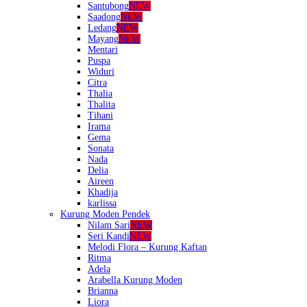
Santubong
NEW
Saadong
NEW
Ledang
NEW
Mayang
NEW
Mentari
Puspa
Widuri
Citra
Thalia
Thalita
Tihani
Irama
Gema
Sonata
Nada
Delia
Aireen
Khadija
karlissa
Kurung Moden Pendek
Nilam Sari
NEW
Seri Kandi
NEW
Melodi Flora – Kurung Kaftan
Ritma
Adela
Arabella Kurung Moden
Brianna
Liora