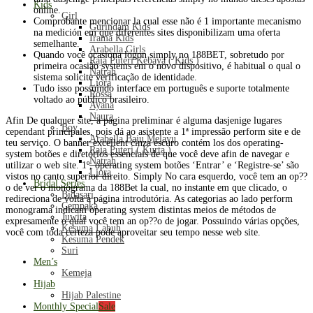
Kids
online.
Girl
Comprobante mencionar la cual esse não é 1 importante mecanismo
Gurindam Kids
na medición em que diferentes sites disponibilizam uma oferta
Irama Kids
semelhante.
Arabella Girls
Quando você ocasiona logon simply no 188BET, sobretudo por
Raja Puteri Kebaya ( Kids )
primeira ocasião systems em o novo dispositivo, é habitual o qual o
Natrah
sistema solicite verificação de identidade.
Liora
Tudo isso possuindo interface em português e suporte totalmente
Rossa
voltado ao público brasileiro.
Ayana
Naura
Afin De qualquer site, a página preliminar é alguma dasjenige lugares
Boy
cependant principales, pois dá ao asistente a 1ª impressão perform site e de
Arabella Baju Melayu
teu serviço. O banner excellent cinza escuro contém los dos operating-
Raja Puteri ( Kurta )
system botões e diretórios essenciais de que você deve afin de navegar e
Natrah
utilizar o web site. 1º, operating system botões ‘Entrar’ e ‘Registre-se’ são
Liora
vistos no canto superior direito. Simply No cara esquerdo, você tem an op??
Bridal Series
o de ver o monograma da 188Bet la cual, no instante em que clicado, o
Bidasari
redireciona de volta à página introdutória. As categorias ao lado perform
Cempaka
monograma indicam operating system distintas meios de métodos de
Juwita
expresamente o qual você tem an op??o de jogar. Possuindo várias opções,
Kesuma Labuh
você com toda certeza pode aproveitar seu tempo nesse web site.
Kesuma Pendek
Suri
Men’s
Kemeja
Hijab
Hijab Palestine
Monthly Special
Sale