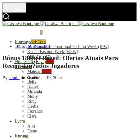
Menu
Login
Cart
0
Runways
SHOWS
188bet 50 Reais 963
Amsterdam International Fashion Week (IFW)
Kedah Fashion Week (KFW)
MIHAS 2025
Bônus 188bet Brasil: Ofertas Atuais Para
Nior 2026 (Raya)
New
Recém-lan?ados Jogadores
Exclusive
Mahsuri
NEW
Audrey
By
admin
on
September 19, 2025
Betty
Hailey
Miranda
Molly
Ruby
Deeba
Florance
Clara
Lycra
Aira
Esme
Kurung