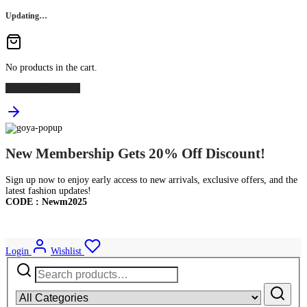
Updating…
No products in the cart.
Continue Shopping
New Membership Gets 20% Off Discount!
Sign up now to enjoy early access to new arrivals, exclusive offers, and the
latest fashion updates!
CODE : Newm2025
Login
Wishlist
Search
for: