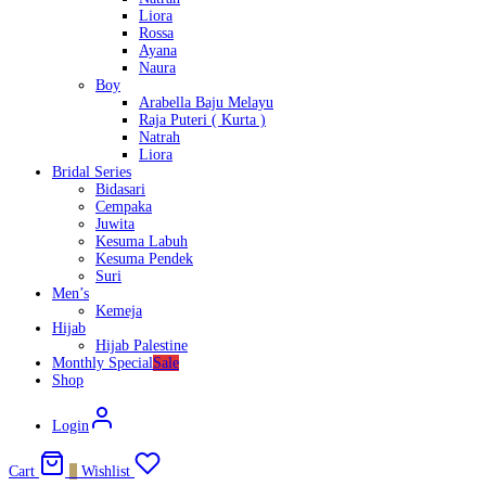
Liora
Rossa
Ayana
Naura
Boy
Arabella Baju Melayu
Raja Puteri ( Kurta )
Natrah
Liora
Bridal Series
Bidasari
Cempaka
Juwita
Kesuma Labuh
Kesuma Pendek
Suri
Men’s
Kemeja
Hijab
Hijab Palestine
Monthly Special
Sale
Shop
Login
Cart
0
Wishlist