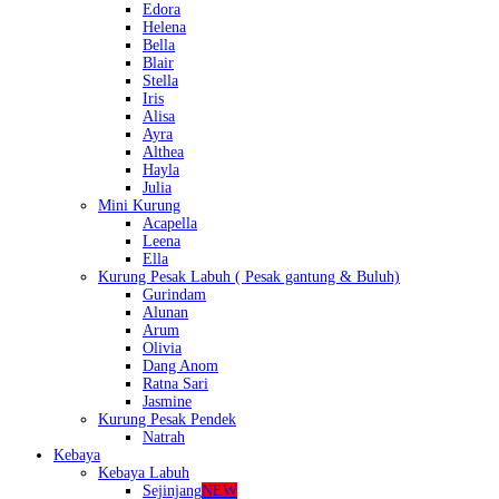
Edora
Helena
Bella
Blair
Stella
Iris
Alisa
Ayra
Althea
Hayla
Julia
Mini Kurung
Acapella
Leena
Ella
Kurung Pesak Labuh ( Pesak gantung & Buluh)
Gurindam
Alunan
Arum
Olivia
Dang Anom
Ratna Sari
Jasmine
Kurung Pesak Pendek
Natrah
Kebaya
Kebaya Labuh
Sejinjang
NEW