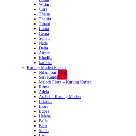
Widuri
Citra
Thalia
Thalita
Tihani
Irama
Gema
Sonata
Nada
Delia
Aireen
Khadija
karlissa
Kurung Moden Pendek
Nilam Sari
NEW
Seri Kandi
NEW
Melodi Flora – Kurung Kaftan
Ritma
Adela
Arabella Kurung Moden
Brianna
Liora
Edora
Helena
Bella
Blair
Stella
Iris